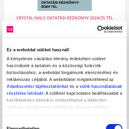
CRYSTAL NAILS OKTATÁSI KÉZIKÖNYV 2024/25 TÉL
MEGTEKINTÉS
Ez a weboldal sütiket használ!
A kényelmes vásárlási élmény érdekében sütiket
használunk a tartalom és a közösségi funkciók
biztosításához, a weboldal forgalmunk elemzéséhez és
reklámozás céljából. A weboldalon megtekintheted az
Adatkezelési
tájékoztatónkat
és a
sütik használatának
részletes leírását.
A sütikkel kapcsolatos beállításaidat a
későbbiekben bármikor módosíthatod a láblécben
található Süti kezelési beállítások feliratra kattintva.
CRYSTAL NAILS 2024 ŐSZ/TÉL KATALÓGUS
Hozzájárulás
Elengedhetetlen