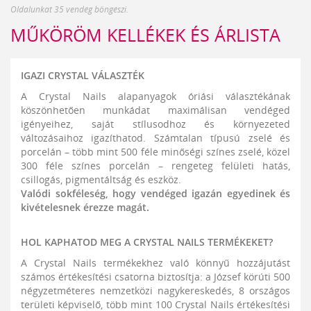
Oldalunkat 35 vendég böngészi.
MŰKÖRÖM KELLÉKEK ÉS ÁRLISTA
IGAZI CRYSTAL VÁLASZTÉK
A Crystal Nails alapanyagok óriási választékának
köszönhetően munkádat maximálisan vendéged
igényeihez, saját stílusodhoz és környezeted
változásaihoz igazíthatod. Számtalan típusú zselé és
porcelán – több mint 500 féle minőségi színes zselé, közel
300 féle színes porcelán – rengeteg felületi hatás,
csillogás, pigmentáltság és eszköz.
Valódi sokféleség, hogy vendéged igazán egyedinek és
kivételesnek érezze magát.
HOL KAPHATOD MEG A CRYSTAL NAILS TERMÉKEKET?
A Crystal Nails termékekhez való könnyű hozzájutást
számos értékesítési csatorna biztosítja: a József körúti 500
négyzetméteres nemzetközi nagykereskedés, 8 országos
területi képviselő, több mint 100 Crystal Nails értékesítési