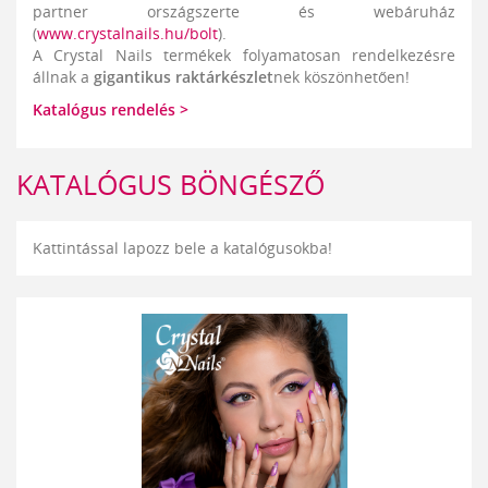
partner országszerte és webáruház
(
www.crystalnails.hu/bolt
).
A Crystal Nails termékek folyamatosan rendelkezésre
állnak a
gigantikus raktárkészlet
nek köszönhetően!
Katalógus rendelés >
KATALÓGUS BÖNGÉSZŐ
Kattintással lapozz bele a katalógusokba!