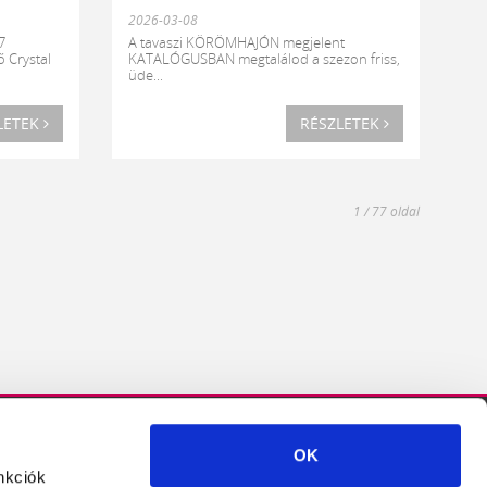
2026-03-08
7
A tavaszi KÖRÖMHAJÓN megjelent
 Crystal
KATALÓGUSBAN megtalálod a szezon friss,
üde...
LETEK
RÉSZLETEK
1 / 77 oldal
OK
Crystal
Crystal
Crystal
Crystal
Crystal
nkciók
Nails
Nails
Nails
Nails
Nails