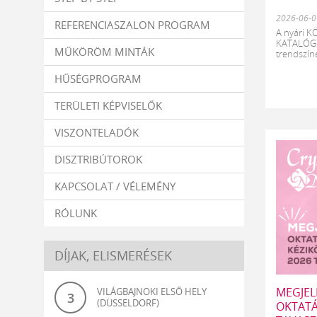
2026-06-0
REFERENCIASZALON PROGRAM
A nyári 
KATALÓGU
MŰKÖRÖM MINTÁK
trendszíne
HŰSÉGPROGRAM
TERÜLETI KÉPVISELŐK
VISZONTELADÓK
DISZTRIBÚTOROK
KAPCSOLAT / VÉLEMÉNY
RÓLUNK
DÍJAK, ELISMERÉSEK
MEGJEL
VILÁGBAJNOKI ELSŐ HELY
3
(DÜSSELDORF)
OKTATÁ