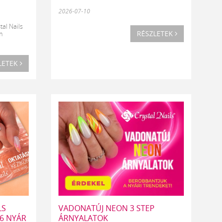
2026-07-10
tal Nails
RÉSZLETEK
m
LETEK
LS
VADONATÚJ NEON 3 STEP
26 NYÁR
ÁRNYALATOK