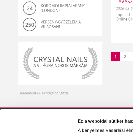
TAVASZ
KÖRÖMOLIMPIAI ARANY
24
2026-03-0
(LONDON)
Lapozz be
Online Okt
VERSENY-GYŐZELEM A
250
VILÁGBAN!
1
2
világbajnok-
Oldalunkat 66 vendég böngészi.
és
olimpiagyőztes
műköröm
alapanyagok
Ez a weboldal sütiket has
DISZTRIBÚTOROK
ÍZELÍTŐ TERMÉKEIN
A kényelmes vásárlási élm