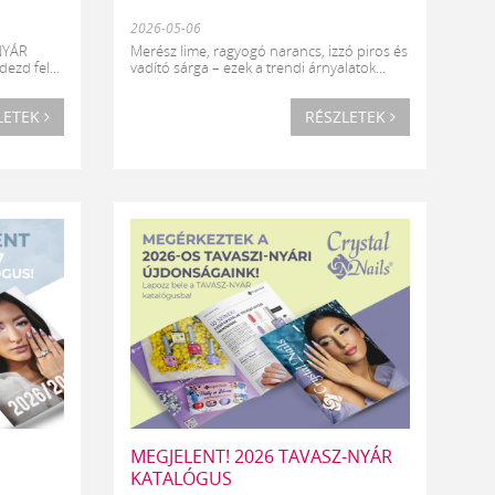
2026-05-06
 NYÁR
Merész lime, ragyogó narancs, izzó piros és
ezd fel...
vadító sárga – ezek a trendi árnyalatok...
LETEK
RÉSZLETEK
MEGJELENT! 2026 TAVASZ-NYÁR
KATALÓGUS