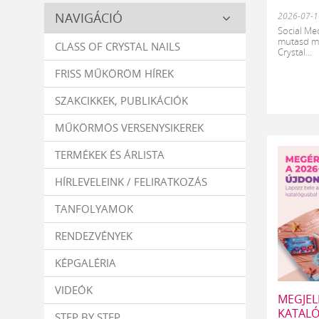
Crystal
NAVIGÁCIÓ
2026-07-1
Nails
Social M
mutasd meg
CLASS OF CRYSTAL NAILS
Crystal...
FRISS MŰKÖRÖM HÍREK
SZAKCIKKEK, PUBLIKÁCIÓK
MŰKÖRMÖS VERSENYSIKEREK
TERMÉKEK ÉS ÁRLISTA
HÍRLEVELEINK / FELIRATKOZÁS
TANFOLYAMOK
RENDEZVÉNYEK
KÉPGALÉRIA
VIDEÓK
MEGJEL
KATAL
STEP BY STEP