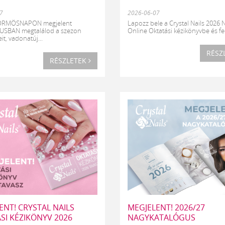
7
2026-06-07
KÖRMÖSNAPON megjelent
Lapozz bele a Crystal Nails 2026
SBAN megtalálod a szezon
Online Oktatási kézikönyvbe és fed
it, vadonatúj...
RÉSZ
RÉSZLETEK
ENT! CRYSTAL NAILS
MEGJELENT! 2026/27
SI KÉZIKÖNYV 2026
NAGYKATALÓGUS