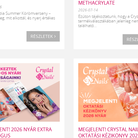
METHACRYLATE
6
2026-07-14
edia Summer Körömverseny –
Ezúton tájékoztatunk, hogy a Crys
, mit alkottál, és nyerj értékes
termékválasztékában jelenleg ne
található...
RÉSZLETEK
RÉSZ
ENT! 2026 NYÁR EXTRA
MEGJELENT! CRYSTAL NAI
ÓGUS
OKTATÁSI KÉZIKÖNYV 20