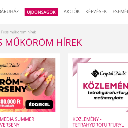
BÁRUHÁZ
AKCIÓK
KÉPZÉSEK
ESEMÉ
ÚJDONSÁGOK
Friss műköröm hírek
SS MŰKÖRÖM HÍREK
 MEDIA SUMMER
KÖZLEMÉNY -
VERSENY
TETRAHYDROFURFURYL