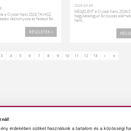
2026-03-08
8
MEGJELENT a Crystal Nails 2026/2
le a Crystal Nails 2026 TAVASZ
Nagykatalógus! Az összes elérhető
atási kézikönyvbe és fedezd fel...
Nails...
RÉSZLETEK
RÉSZ
Következő
Utolsó
3
4
5
6
7
8
9
10
11
12
13
›
»
znál!
KBŐL
MŰKÖRÖM / MŰKÖRMÖS OLDALAK
ény érdekében sütiket használunk a tartalom és a közösségi fu