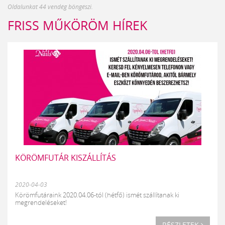
Oldalunkat 44 vendég böngészi.
FRISS MŰKÖRÖM HÍREK
KÖRÖMFUTÁR KISZÁLLÍTÁS
2020-04-03
Körömfutáraink 2020.04.06-tól (hétfő) ismét szállítanak ki
megrendeléseket!
RÉSZLETEK