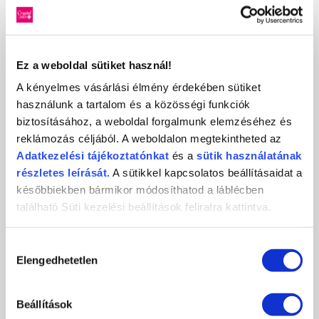
Ez a weboldal sütiket használ!
A kényelmes vásárlási élmény érdekében sütiket
használunk a tartalom és a közösségi funkciók
biztosításához, a weboldal forgalmunk elemzéséhez és
reklámozás céljából. A weboldalon megtekintheted az
MEGÚJULT HŰSÉGPROGRAM ÉS
Adatkezelési
tájékoztatónkat
és a
sütik használatának
REFERENCIASZALON PROGRAM SZÜNETEL
részletes leírását.
A sütikkel kapcsolatos beállításaidat a
2020-03-24
későbbiekben bármikor módosíthatod a láblécben
Megújult Hűségprogramunk és Referenciaszalon programunk
található Süti kezelési beállítások feliratra kattintva.
határozatlan ideig szünetel.
RÉSZLETEK
Hozzájárulás
Elengedhetetlen
kiválasztása
Beállítások