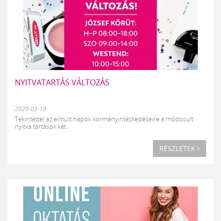
NYITVATARTÁS VÁLTOZÁS
2020-03-19
Tekintettel az elmúlt napok kormányintézkedéseire a módosult
nyitva tartások két...
RÉSZLETEK