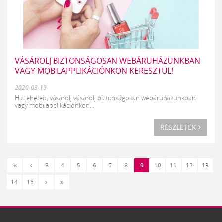
VÁSÁROLJ BIZTONSÁGOSAN WEBÁRUHÁZUNKBAN
VAGY MOBILAPPLIKÁCIÓNKON KERESZTÜL!
2020-03-19
Ha teheted, vásárolj vásárolj biztonságosan webáruházunkban
vagy mobilapplikációnkon...
RÉSZLETEK
«
‹
3
4
5
6
7
8
9
10
11
12
13
Első
Előző
Következő
Utolsó
14
15
›
»