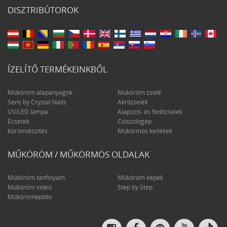
DISZTRIBÚTOROK
ÍZELÍTŐ TERMÉKEINKBŐL
Műköröm alapanyagok
Műköröm zselé
Sens by Crystal Nails
Akrilzselék
UV/LED lámpa
Alapozó- és fedőzselék
Ecsetek
Csiszológép
Körömdíszítés
Műkörmös kellékek
MŰKÖRÖM / MŰKÖRMÖS OLDALAK
Műköröm tanfolyam
Műköröm képek
Műköröm videó
Step by Step
Műkörömépítés
Crys
Crystal
Crystal
Crystal
Crystal