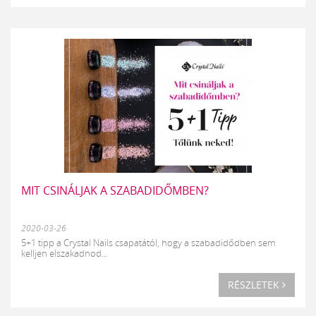
MIT CSINÁLJAK A SZABADIDŐMBEN?
2020-03-26
5+1 tipp a Crystal Nails csapatától, hogy a szabadidődben sem
kelljen elszakadnod...
RÉSZLETEK