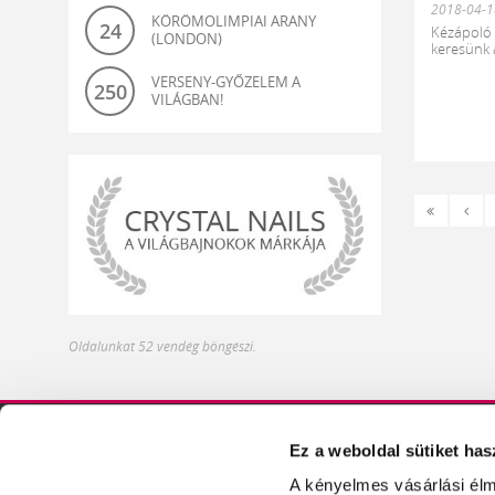
2018-04-1
KÖRÖMOLIMPIAI ARANY
24
Kézápoló 
(LONDON)
keresünk a
VERSENY-GYŐZELEM A
250
VILÁGBAN!
«
‹
Első
Előz
világbajnok-
Oldalunkat 52 vendég böngészi.
és
olimpiagyőztes
műköröm
alapanyagok
Ez a weboldal sütiket has
DISZTRIBÚTOROK
ÍZELÍTŐ TERMÉKEIN
A kényelmes vásárlási élm