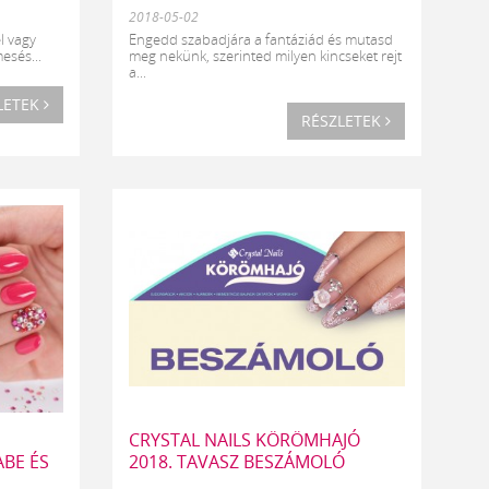
2018-05-02
l vagy
Engedd szabadjára a fantáziád és mutasd
esés...
meg nekünk, szerinted milyen kincseket rejt
a...
LETEK
RÉSZLETEK
CRYSTAL NAILS KÖRÖMHAJÓ
ABE ÉS
2018. TAVASZ BESZÁMOLÓ