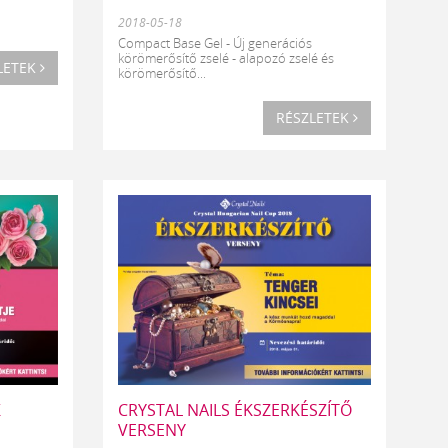
2018-05-18
Compact Base Gel - Új generációs
körömerősítő zselé - alapozó zselé és
LETEK
körömerősítő...
RÉSZLETEK
K
CRYSTAL NAILS ÉKSZERKÉSZÍTŐ
VERSENY