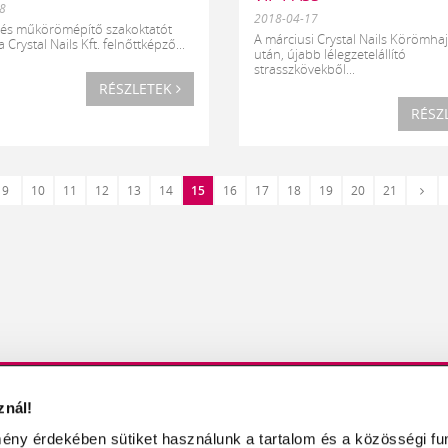
8
2018-04-17
és műkörömépítő szakoktatót
A márciusi Crystal Nails Körömhaj
 Crystal Nails Kft. felnőttképző...
után, újabb lélegzetelállító
strasszkövekből...
RÉSZLETEK
RÉSZ
Köve
9
10
11
12
13
14
15
16
17
18
19
20
21
ő
›
znál!
KBŐL
MŰKÖRÖM / MŰKÖRMÖS OLDALAK
ény érdekében sütiket használunk a tartalom és a közösségi fu