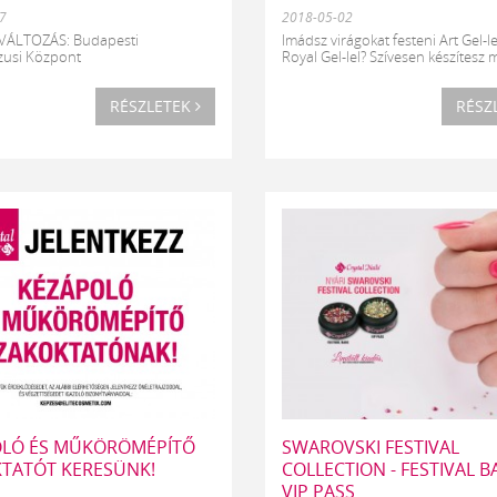
7
2018-05-02
VÁLTOZÁS: Budapesti
Imádsz virágokat festeni Art Gel-le
zusi Központ
Royal Gel-lel? Szívesen készítesz m
RÉSZLETEK
RÉSZ
LÓ ÉS MŰKÖRÖMÉPÍTŐ
SWAROVSKI FESTIVAL
TATÓT KERESÜNK!
COLLECTION - FESTIVAL B
VIP PASS