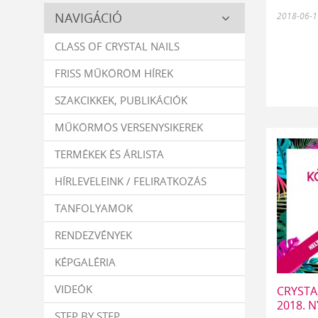
Crystal
NAVIGÁCIÓ
2018-06-1
Nails
CLASS OF CRYSTAL NAILS
FRISS MŰKÖRÖM HÍREK
SZAKCIKKEK, PUBLIKÁCIÓK
MŰKÖRMÖS VERSENYSIKEREK
TERMÉKEK ÉS ÁRLISTA
HÍRLEVELEINK / FELIRATKOZÁS
TANFOLYAMOK
RENDEZVÉNYEK
KÉPGALÉRIA
VIDEÓK
CRYSTA
2018. 
STEP BY STEP