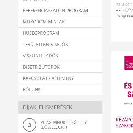
2018-05-1
REFERENCIASZALON PROGRAM
HELYSZÍN
Kongress
MŰKÖRÖM MINTÁK
HŰSÉGPROGRAM
TERÜLETI KÉPVISELŐK
VISZONTELADÓK
DISZTRIBÚTOROK
KAPCSOLAT / VÉLEMÉNY
RÓLUNK
DÍJAK, ELISMERÉSEK
KÉZÁPO
VILÁGBAJNOKI ELSŐ HELY
3
SZAKOK
(DÜSSELDORF)