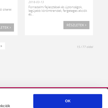
2018-03-13
Forradalmi fejlesztések és újdonságok,
ó sikerei
legújabb körömtrendek, fergeteges akciók
és...
RÉSZLETEK
LETEK
tkező
Utolsó
15 / 77 oldal
»
OK
Crystal
Crystal
Crystal
Crystal
Crystal
nkciók
Nails
Nails
Nails
Nails
Nails