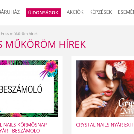
BÁRUHÁZ
AKCIÓK
KÉPZÉSEK
ESEMÉ
ÚJDONSÁGOK
Friss műköröm hírek
SS MŰKÖRÖM HÍREK
L NAILS KÖRMÖSNAP
CRYSTAL NAILS NYÁR EXT
NYÁR - BESZÁMOLÓ