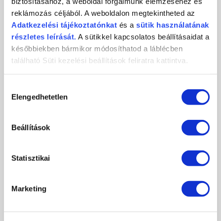
biztosításához, a weboldal forgalmunk elemzéséhez és
reklámozás céljából. A weboldalon megtekintheted az
Adatkezelési
tájékoztatónkat
és a
sütik használatának
részletes leírását.
A sütikkel kapcsolatos beállításaidat a
későbbiekben bármikor módosíthatod a láblécben
található Süti kezelési beállítások feliratra kattintva.
DÍSZÍTŐ TOVÁBBKÉPZÉSEK
Műköröm tanfolyam - Elite Körmösakadémia - Műköröm díszítő
tanfolyamok
Hozzájárulás
Elengedhetetlen
kiválasztása
RÉSZLETEK
Beállítások
Statisztikai
Marketing