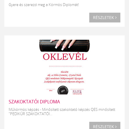
Gyere és szerezd meg a Körmös Diplomát!
RÉSZLETEK
SZAKOKTATÓI DIPLOMA
Műkörmös képzés - Minősített szakoktató képzés QES minősített
"PEDIKŰR SZAKOKTATÓI...
RÉSZLETEK