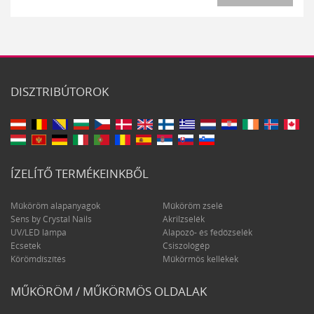
DISZTRIBÚTOROK
ÍZELÍTŐ TERMÉKEINKBŐL
Műköröm alapanyagok
Műköröm zselé
Sens by Crystal Nails
Akrilzselék
UV/LED lámpa
Alapozó- és fedőzselék
Ecsetek
Csiszológép
Körömdíszítés
Műkörmös kellékek
MŰKÖRÖM / MŰKÖRMÖS OLDALAK