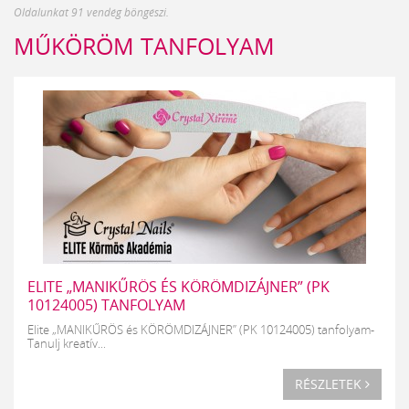
Oldalunkat 91 vendég böngészi.
MŰKÖRÖM TANFOLYAM
ELITE „MANIKŰRÖS ÉS KÖRÖMDIZÁJNER” (PK
10124005) TANFOLYAM
Elite „MANIKŰRÖS és KÖRÖMDIZÁJNER” (PK 10124005) tanfolyam-
Tanulj kreatív...
RÉSZLETEK