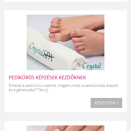
PEDIKŰRÖS KÉPZÉSEK KEZDŐKNEK
Érdekel a pedikűrös szakma, megtanulnád a pedikűrözés alapjait
és a géllakozást? Tanulj...
RÉSZLETEK