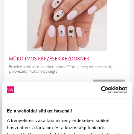
MŰKÖRMÖS KÉPZÉSEK KEZDŐKNEK
Érdekel a műkörmös sikerszakma? Tanulj meg műkörmözni,
piacvezető Műkörmös cégtől!
RÉSZLETEK
Ez a weboldal sütiket használ!
A kényelmes vásárlási élmény érdekében sütiket
használunk a tartalom és a közösségi funkciók