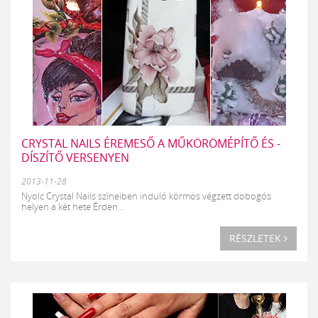
CRYSTAL NAILS ÉREMESŐ A MŰKÖRÖMÉPÍTŐ ÉS -
DÍSZÍTŐ VERSENYEN
2013-11-28
Nyolc Crystal Nails színeiben induló körmös végzett dobogós
helyen a két hete Érden...
RÉSZLETEK