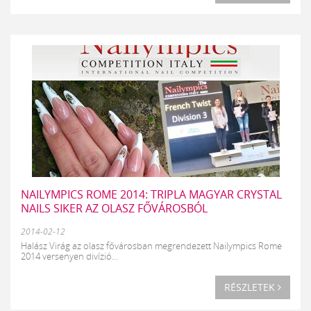
NAILYMPICS ROME 2014: TRIPLA MAGYAR CRYSTAL
NAILS SIKER AZ OLASZ FŐVÁROSBÓL
2014-02-12
Halász Virág az olasz fővárosban megrendezett Nailympics Rome
2014 versenyen divízió...
RÉSZLETEK