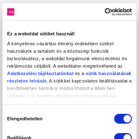
Ez a weboldal sütiket használ!
A kényelmes vásárlási élmény érdekében sütiket
használunk a tartalom és a közösségi funkciók
biztosításához, a weboldal forgalmunk elemzéséhez és
reklámozás céljából. A weboldalon megtekintheted az
Adatkezelési
tájékoztatónkat
és a
sütik használatának
IRÁNY DÜSSELDORF: ZSELÉBEN ÉS PORCELÁNBAN
részletes leírását.
A sütikkel kapcsolatos beállításaidat a
IS BAJNOK A CRYSTAL NAILS
későbbiekben bármikor módosíthatod a láblécben
2013-12-10
található Süti kezelési beállítások feliratra kattintva.
Tarolt a Crystal Nails a MOSZI Országos Kéz-, Lábápoló és
Műkörömépítő Ipartestület...
Hozzájárulás
RÉSZLETEK
Elengedhetetlen
kiválasztása
Beállítások