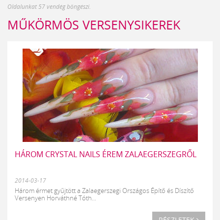
Oldalunkat 57 vendég böngészi.
MŰKÖRMÖS VERSENYSIKEREK
HÁROM CRYSTAL NAILS ÉREM ZALAEGERSZEGRŐL
2014-03-17
Három érmet gyűjtött a Zalaegerszegi Országos Építő és Díszítő
Versenyen Horváthné Tóth...
RÉSZLETEK