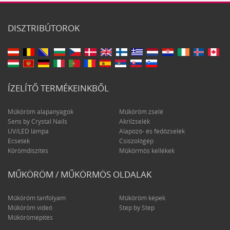
DISZTRIBÚTOROK
ÍZELÍTŐ TERMÉKEINKBŐL
Műköröm alapanyagok
Műköröm zselé
Sens by Crystal Nails
Akrilzselék
UV/LED lámpa
Alapozó- és fedőzselék
Ecsetek
Csiszológép
Körömdíszítés
Műkörmös kellékek
MŰKÖRÖM / MŰKÖRMÖS OLDALAK
Műköröm tanfolyam
Műköröm képek
Műköröm videó
Step by Step
Műkörömépítés