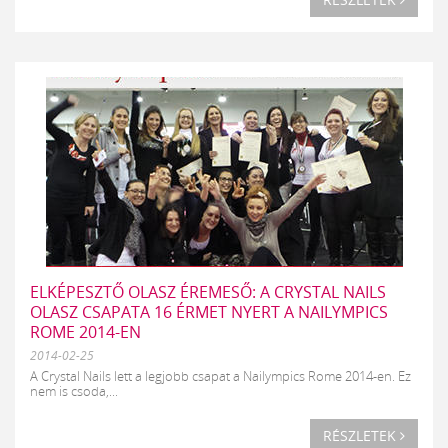
ELKÉPESZTŐ OLASZ ÉREMESŐ: A CRYSTAL NAILS
OLASZ CSAPATA 16 ÉRMET NYERT A NAILYMPICS
ROME 2014-EN
2014-02-25
A Crystal Nails lett a legjobb csapat a Nailympics Rome 2014-en. Ez
nem is csoda,...
RÉSZLETEK