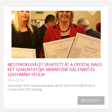
MESTEROKLEVELET VEHETETT ÁT A CRYSTAL NAILS
KÉT SZAKOKTATÓJA: MARNITZNÉ GÁL ENIKŐ ÉS
SZATHMÁRY FELÍCIA
2013-12-16
December 9-én mesteroklevelet vett át Marnitzné Gál Enikő a
Crystal Nails OKJ szakág...
RÉSZLETEK