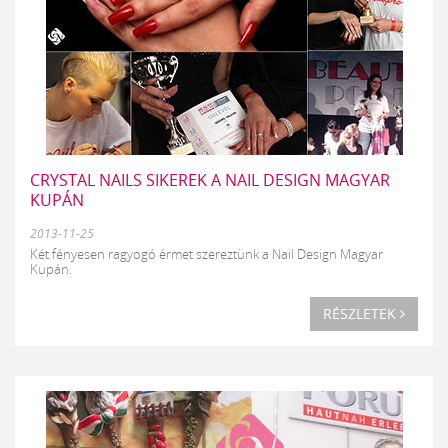
CRYSTAL NAILS SIKEREK A NAIL DESIGN MAGYAR
KUPÁN
2013-11-25
Két fényesen ragyogó érmet szereztünk a Nail Design Magyar
Kupán.
RÉSZLETEK