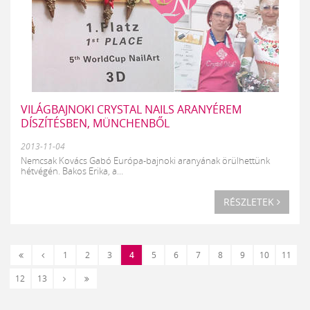
VILÁGBAJNOKI CRYSTAL NAILS ARANYÉREM
DÍSZÍTÉSBEN, MÜNCHENBŐL
2013-11-04
Nemcsak Kovács Gabó Európa-bajnoki aranyának örülhettünk
hétvégén. Bakos Erika, a...
RÉSZLETEK
«
‹
1
2
3
4
5
6
7
8
9
10
11
Első
Előző
Következő
Utolsó
12
13
›
»