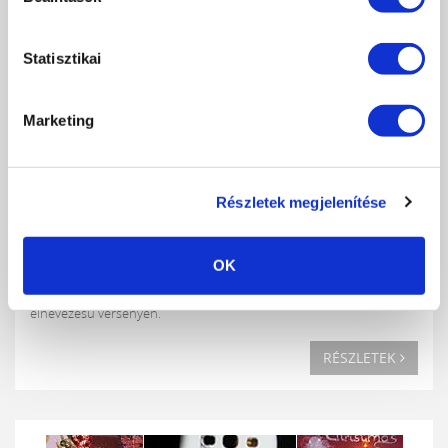
Statisztikai
Marketing
Részletek megjelenítése
CRYSTAL NAILS ÉRMEK HOLLANDIÁBÓL
OK
2013-11-29
Négy érmet szereztünk a minap Hollandiában, a Nailnoblesse
elnevezésű versenyen.
RÉSZLETEK