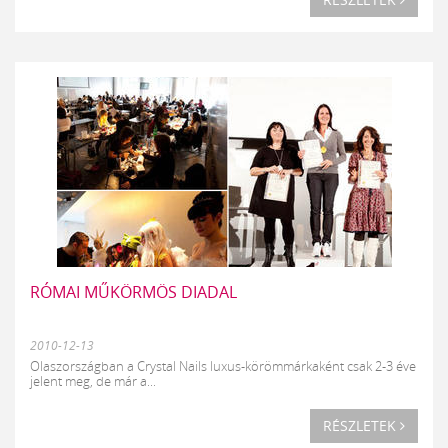
RÓMAI MŰKÖRMÖS DIADAL
2010-12-13
Olaszországban a Crystal Nails luxus-körömmárkaként csak 2-3 éve
jelent meg, de már a...
RÉSZLETEK