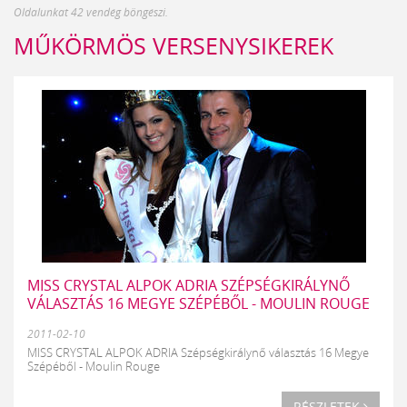
Oldalunkat 42 vendég böngészi.
MŰKÖRMÖS VERSENYSIKEREK
MISS CRYSTAL ALPOK ADRIA SZÉPSÉGKIRÁLYNŐ
VÁLASZTÁS 16 MEGYE SZÉPÉBŐL - MOULIN ROUGE
2011-02-10
MISS CRYSTAL ALPOK ADRIA Szépségkirálynő választás 16 Megye
Szépéből - Moulin Rouge
RÉSZLETEK