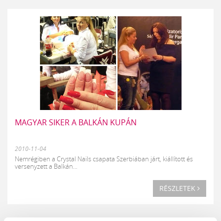
MAGYAR SIKER A BALKÁN KUPÁN
2010-11-04
Nemrégiben a Crystal Nails csapata Szerbiában járt, kiállított és
versenyzett a Balkán...
RÉSZLETEK