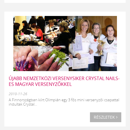
ÚJABB NEMZETKÖZI VERSENYSIKER CRYSTAL NAILS-
ES MAGYAR VERSENYZŐKKEL
2010-11-26
A Finnországban kiírt Olimpián egy 3 fős mini versenyzői csapattal
indultak Crystal...
RÉSZLETEK