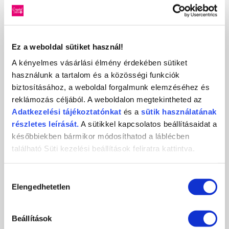
Ez a weboldal sütiket használ!
A kényelmes vásárlási élmény érdekében sütiket
használunk a tartalom és a közösségi funkciók
biztosításához, a weboldal forgalmunk elemzéséhez és
reklámozás céljából. A weboldalon megtekintheted az
Adatkezelési
tájékoztatónkat
és a
sütik használatának
CRYSTAL NAILS ÉREMESŐ A LONDONI
részletes leírását.
A sütikkel kapcsolatos beállításaidat a
KÖRÖMOLIMPIÁN!
későbbiekben bármikor módosíthatod a láblécben
2010-09-24
található Süti kezelési beállítások feliratra kattintva.
2 arany, 2 ezüst, 2 bronz: Most már nem csak a magyarok nyilait, de
körmeit is féli a...
Hozzájárulás
RÉSZLETEK
Elengedhetetlen
kiválasztása
Beállítások