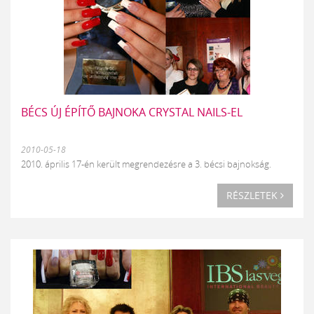
BÉCS ÚJ ÉPÍTŐ BAJNOKA CRYSTAL NAILS-EL
2010-05-18
2010. április 17-én került megrendezésre a 3. bécsi bajnokság.
RÉSZLETEK