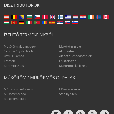
DISZTRIBÚTOROK
ÍZELÍTŐ TERMÉKEINKBŐL
Műköröm alapanyagok
Műköröm zselé
Sens by Crystal Nails
Akrilzselék
UV/LED lámpa
Alapozó- és fedőzselék
Ecsetek
Csiszológép
Körömdíszítés
Műkörmös kellékek
MŰKÖRÖM / MŰKÖRMÖS OLDALAK
Műköröm tanfolyam
Műköröm képek
Műköröm videó
Step by Step
Műkörömépítés
Crys
Crystal
Crystal
Crystal
Crystal