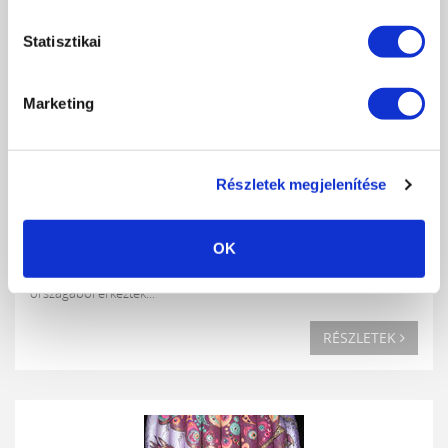
Statisztikai
Marketing
Részletek megjelenítése
CRYSTAL EUROPEAN NAIL CUP EURÓPA KUPA
BESZÁMOLÓ
OK
2010-07-06
Mesés díjakért küzdöttek a kvalifikált versenyzők Európa számos
országából érkeztek...
RÉSZLETEK