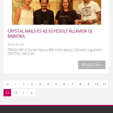
CRYSTAL NAILS-ES AZ EGYESÜLT ÁLLAMOK ÚJ
BAJNOKA
2010-05-03
ÓRIÁSI HÍR: A Crystal Nails a 300 millió lakosú USA-ban is győzött! -
CRYSTAL NAILS-es...
RÉSZLETEK
«
‹
1
2
3
4
5
6
7
8
9
10
11
Első
Előző
Következő
Utolsó
12
13
›
»