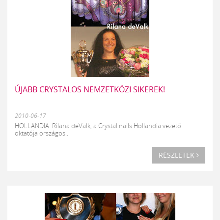
ÚJABB CRYSTALOS NEMZETKÖZI SIKEREK!
2010-06-17
HOLLANDIA: Rilana deValk, a Crystal nails Hollandia vezető
oktatója országos...
RÉSZLETEK