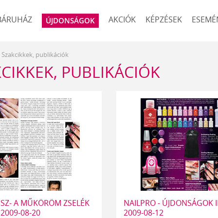
BÁRUHÁZ
AKCIÓK
KÉPZÉSEK
ESEMÉ
ÚJDONSÁGOK
Szakcikkek, publikációk
CIKKEK, PUBLIKÁCIÓK
ÉSZ- A MŰKÖRÖM ZSELÉK
NAILPRO - ÚJDONSÁGOK II.
- 2009-08-20
2009-08-12