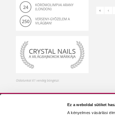
KÖRÖMOLIMPIAI ARANY
24
(LONDON)
«
‹
Első
Előz
VERSENY-GYŐZELEM A
250
VILÁGBAN!
világbajnok-
Oldalunkat 61 vendég böngészi.
és
olimpiagyőztes
műköröm
alapanyagok
Ez a weboldal sütiket has
DISZTRIBÚTOROK
ÍZELÍTŐ TERMÉKEIN
A kényelmes vásárlási élm