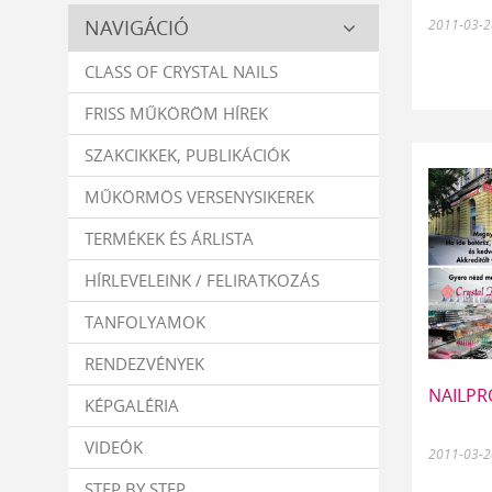
Crystal
NAVIGÁCIÓ
2011-03-2
Nails
CLASS OF CRYSTAL NAILS
FRISS MŰKÖRÖM HÍREK
SZAKCIKKEK, PUBLIKÁCIÓK
MŰKÖRMÖS VERSENYSIKEREK
TERMÉKEK ÉS ÁRLISTA
HÍRLEVELEINK / FELIRATKOZÁS
TANFOLYAMOK
RENDEZVÉNYEK
NAILPRO
KÉPGALÉRIA
VIDEÓK
2011-03-2
STEP BY STEP