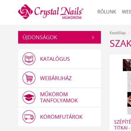
Műköröm
RÓLUNK
WE
Kezdőlap
ÚJDONSÁGOK
SZAK
KATALÓGUS
WEBÁRUHÁZ
MŰKÖRÖM
TANFOLYAMOK
KÖRÖMFUTÁROK
SZÉPÍT
TITKAI 