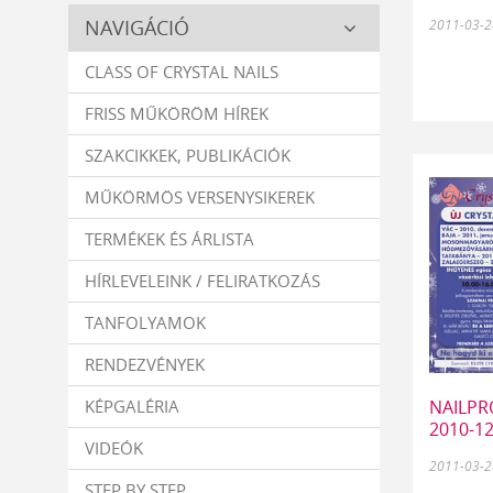
Crystal
NAVIGÁCIÓ
2011-03-2
Nails
CLASS OF CRYSTAL NAILS
FRISS MŰKÖRÖM HÍREK
SZAKCIKKEK, PUBLIKÁCIÓK
MŰKÖRMÖS VERSENYSIKEREK
TERMÉKEK ÉS ÁRLISTA
HÍRLEVELEINK / FELIRATKOZÁS
TANFOLYAMOK
RENDEZVÉNYEK
KÉPGALÉRIA
NAILPRO
2010-12
VIDEÓK
2011-03-2
STEP BY STEP