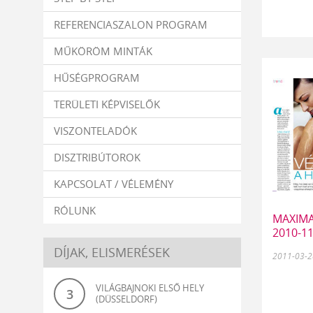
REFERENCIASZALON PROGRAM
MŰKÖRÖM MINTÁK
HŰSÉGPROGRAM
TERÜLETI KÉPVISELŐK
VISZONTELADÓK
DISZTRIBÚTOROK
KAPCSOLAT / VÉLEMÉNY
RÓLUNK
MAXIMA 
2010-11
DÍJAK, ELISMERÉSEK
2011-03-2
VILÁGBAJNOKI ELSŐ HELY
3
(DÜSSELDORF)