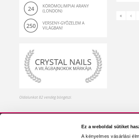
KÖRÖMOLIMPIAI ARANY
24
(LONDON)
«
‹
Első
Előz
VERSENY-GYŐZELEM A
250
VILÁGBAN!
világbajnok-
Oldalunkat 82 vendég böngészi.
és
olimpiagyőztes
műköröm
alapanyagok
Ez a weboldal sütiket has
DISZTRIBÚTOROK
ÍZELÍTŐ TERMÉKEIN
A kényelmes vásárlási élm