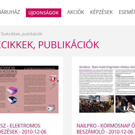
BÁRUHÁZ
AKCIÓK
KÉPZÉSEK
ESEMÉ
ÚJDONSÁGOK
Szakcikkek, publikációk
CIKKEK, PUBLIKÁCIÓK
ÉSZ - ELEKTROMOS
NAILPRO - KÖRMÖSNAP Ő
EZÉSEK - 2010-12-06
BESZÁMOLÓ - 2010-12-06