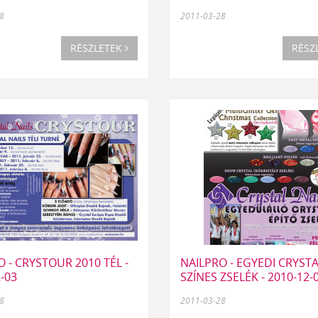
8
2011-03-28
RÉSZLETEK
RÉSZ
 - CRYSTOUR 2010 TÉL -
NAILPRO - EGYEDI CRYST
-03
SZÍNES ZSELÉK - 2010-12-
8
2011-03-28