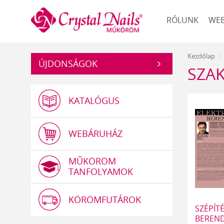
Műköröm
RÓLUNK
WE
Kezdőlap
ÚJDONSÁGOK
SZAK
KATALÓGUS
WEBÁRUHÁZ
MŰKÖRÖM
TANFOLYAMOK
KÖRÖMFUTÁROK
SZÉPÍT
BEREND