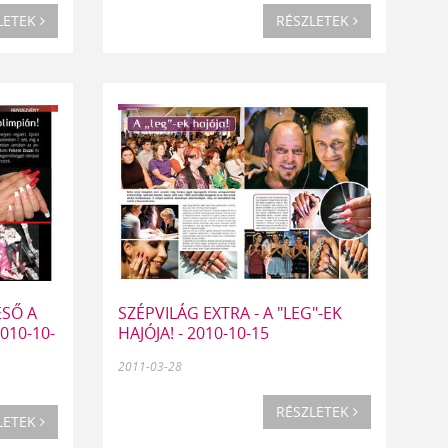
LETEK
RÉSZLETEK
ESŐ A
SZÉPVILÁG EXTRA - A "LEG"-EK
010-10-
HAJÓJA! - 2010-10-15
2011-03-28
RÉSZLETEK
LETEK