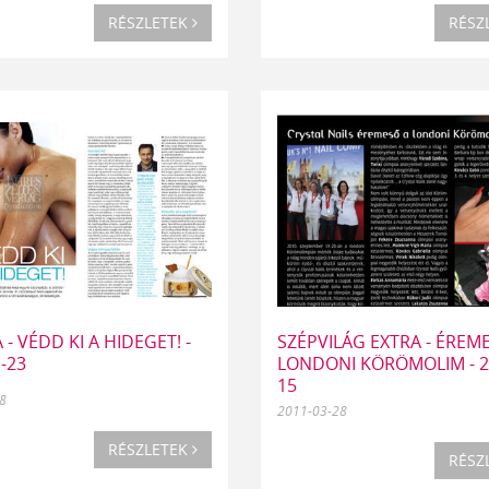
RÉSZLETEK
RÉSZ
- VÉDD KI A HIDEGET! -
SZÉPVILÁG EXTRA - ÉREM
-23
LONDONI KÖRÖMOLIM - 2
15
8
2011-03-28
RÉSZLETEK
RÉSZ