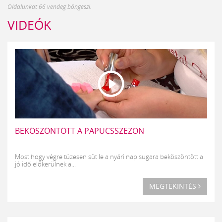
Oldalunkat 66 vendég böngészi.
VIDEÓK
BEKÖSZÖNTÖTT A PAPUCSSZEZON
Most hogy végre tüzesen süt le a nyári nap sugara beköszöntött a
jó idő előkerülnek a...
MEGTEKINTÉS