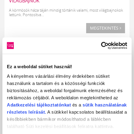
VILÁGBAJNOK
A körmösök háza táján mindig történik valami, most világbajnokok
lettünk. Pontosítva...
MEGTEKINTÉS
Ez a weboldal sütiket használ!
A kényelmes vásárlási élmény érdekében sütiket
használunk a tartalom és a közösségi funkciók
biztosításához, a weboldal forgalmunk elemzéséhez és
reklámozás céljából. A weboldalon megtekintheted az
TAVASZI NYÁRI TRENDSZINEK A KÖRÖMDIVATBAN
Adatkezelési
tájékoztatónkat
és a
sütik használatának
részletes leírását.
A sütikkel kapcsolatos beállításaidat a
A divat szinte minden területén tartogat valami megújulást a tavasz
későbbiekben bármikor módosíthatod a láblécben
így volt ez eddig...
található Süti kezelési beállítások feliratra kattintva.
MEGTEKINTÉS