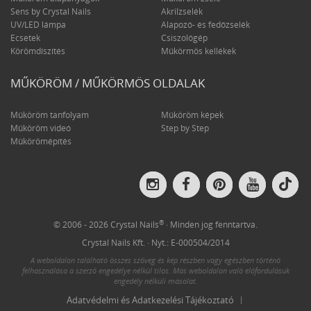
Sens by Crystal Nails
Akrilzselék
UV/LED lámpa
Alapozó- és fedőzselék
Ecsetek
Csiszológép
Körömdíszítés
Műkörmös kellékek
MŰKÖRÖM / MŰKÖRMÖS OLDALAK
Műköröm tanfolyam
Műköröm képek
Műköröm videó
Step by Step
Műkörömépítés
Crys
Crystal
Crystal
Crystal
Crystal
Nail
Nails
Nails
Nails
Nails
on
on
on
on
on
Tik
Instagram
Facebook
Pinterest
YouTube
®
© 2006 - 2026 Crystal Nails
· Minden jog fenntartva.
Crystal Nails Kft. · Nyt.: E-000504/2014
A weboldalon található összes szöveg és kép részben vagy egészben történő
felhasználása a szerző engedélye nélkül tilos. Más weboldalon való előfordulásuk
engedély nélküli másolat.
Adatvédelmi és Adatkezelési Tájékoztató