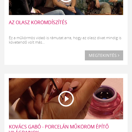
AZ OLASZ KÖRÖMDÍSZÍTÉS
Ez a műkörmös videó is rámutat arra, hogy az olasz divat mindig is
követendő volt más...
MEGTEKINTÉS
KOVÁCS GABÓ - PORCELÁN MŰKÖRÖM ÉPÍTŐ