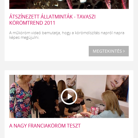
ÁTSZÍNEZETT ÁLLATMINTÁK - TAVASZI
KÖRÖMTREND 2011
A műköröm videó bemutatja, hogy a körömdíszítés napról napra
képes megújulni.
MEGTEKINTÉS
A NAGY FRANCIAKÖRÖM TESZT