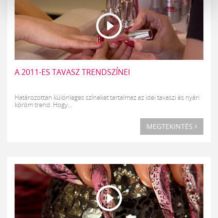
A 2011-ES TAVASZ TRENDSZÍNEI
Határozottan különleges színeket tartalmaz az idei tavaszi és nyári
köröm trend. Hogy...
MEGTEKINTÉS