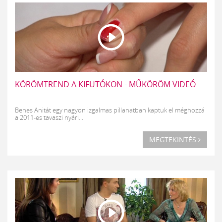
KÖRÖMTREND A KIFUTÓKON - MŰKÖRÖM VIDEÓ
Benes Anitát egy nagyon izgalmas pillanatban kaptuk el méghozzá
a 2011-es tavaszi nyári...
MEGTEKINTÉS