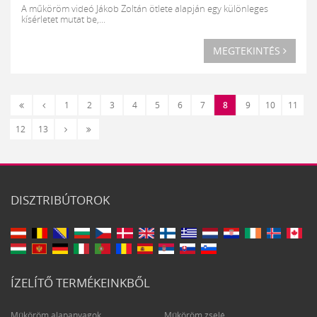
A műköröm videó Jákob Zoltán ötlete alapján egy különleges
kísérletet mutat be,...
MEGTEKINTÉS
«
‹
1
2
3
4
5
6
7
8
9
10
11
Első
Előző
Következő
Utolsó
12
13
›
»
DISZTRIBÚTOROK
ÍZELÍTŐ TERMÉKEINKBŐL
Műköröm alapanyagok
Műköröm zselé