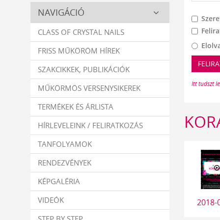
Crystal
NAVIGÁCIÓ
Szere
Nails
Felir
CLASS OF CRYSTAL NAILS
Elolv
FRISS MŰKÖRÖM HÍREK
FELIR
SZAKCIKKEK, PUBLIKÁCIÓK
Itt tudszt l
MŰKÖRMÖS VERSENYSIKEREK
TERMÉKEK ÉS ÁRLISTA
KORÁ
HÍRLEVELEINK / FELIRATKOZÁS
TANFOLYAMOK
RENDEZVÉNYEK
KÉPGALÉRIA
VIDEÓK
2018-
STEP BY STEP