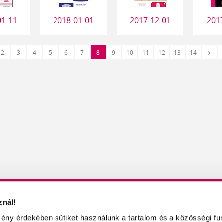
01-11
2018-01-01
2017-12-01
201
Köve
2
3
4
5
6
7
8
9
10
11
12
13
14
ő
›
znál!
KBŐL
MŰKÖRÖM / MŰKÖRMÖS OLDALAK
ény érdekében sütiket használunk a tartalom és a közösségi fu