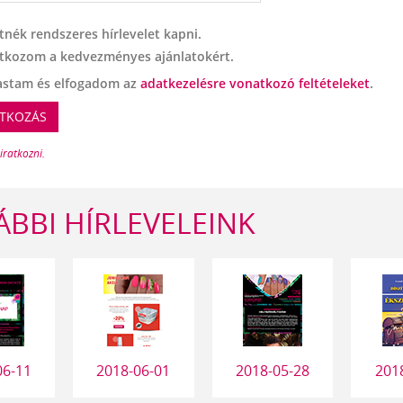
tnék rendszeres hírlevelet kapni.
atkozom a kedvezményes ajánlatokért.
astam és elfogadom az
adatkezelésre vonatkozó feltételeket
.
ATKOZÁS
eiratkozni.
BBI HÍRLEVELEINK
06-11
2018-06-01
2018-05-28
201