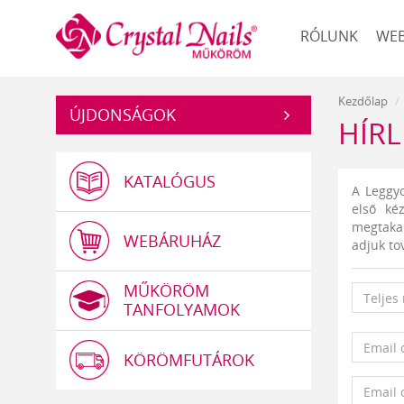
Műköröm
RÓLUNK
WE
Kezdőlap
ÚJDONSÁGOK
HÍRL
KATALÓGUS
A Leggyo
első ké
megtakar
WEBÁRUHÁZ
adjuk to
MŰKÖRÖM
TANFOLYAMOK
KÖRÖMFUTÁROK