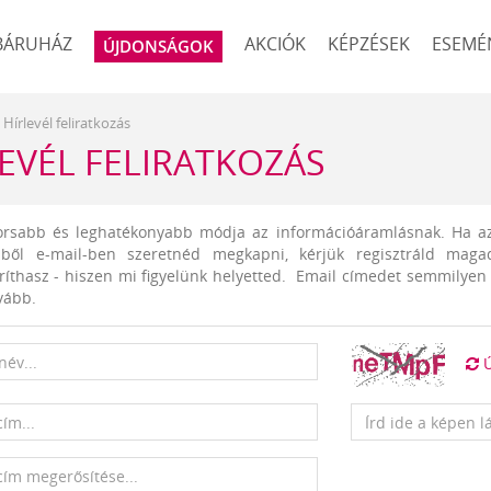
BÁRUHÁZ
AKCIÓK
KÉPZÉSEK
ESEMÉ
ÚJDONSÁGOK
Hírlevél feliratkozás
EVÉL FELIRATKOZÁS
rsabb és leghatékonyabb módja az információáramlásnak. Ha az a
zből e-mail-ben szeretnéd megkapni, kérjük regisztráld magad
íthasz - hiszen mi figyelünk helyetted. Email címedet semmilyen
vább.
Ú