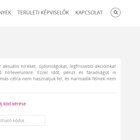
KERESÉ
NYEK
TERÜLETI KÉPVISELŐK
KAPCSOLAT
ktuális híreket, újdonságokat, legfrissebb akcióinkat
 hírlevelünkre. Ezzel időt, pénzt és fáradságot is
 más célra nem használjuk fel, és harmadik félnek nem
j kód kérése