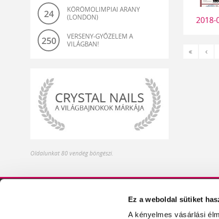
KÖRÖMOLIMPIAI ARANY
24
(LONDON)
2018-
VERSENY-GYŐZELEM A
250
VILÁGBAN!
«
‹
Első
Előz
világbajnok-
Oldalunkat 80 vendég böngészi.
és
olimpiagyőztes
műköröm
alapanyagok
Ez a weboldal sütiket has
DISZTRIBÚTOROK
ÍZELÍTŐ TERMÉKEIN
A kényelmes vásárlási élm