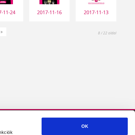
7-11-24
2017-11-16
2017-11-13
tkező
Utolsó
8 / 22 oldal
»
OK
Crystal
Crystal
Crystal
Crystal
Crystal
nkciók
Nails
Nails
Nails
Nails
Nails