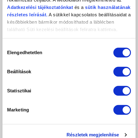
Adatkezelési
tájékoztatónkat
és a
sütik használatának
TRANSZFERFÓLIA SZETT - MÁRVÁNY
részletes leírását.
A sütikkel kapcsolatos beállításaidat a
későbbiekben bármikor módosíthatod a láblécben
2 590 Ft
található Süti kezelési beállítások feliratra kattintva.
ÉRTESÍTÉST KÉREK
Hozzájárulás
KEDVENCEKHEZ AD
Elengedhetetlen
kiválasztása
RÉSZLETEK
Beállítások
Statisztikai
A képeken megjelenő színek eltérhetnek a valóságtól, a monitor beállításaitól
függően.
Marketing
TRANSZFERFÓLIÁK ISMERTETŐ
Részletek megjelenítése
Népszerű trend a körömdíszítésben!