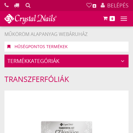
KERESÉS
BELÉPÉS
0
0
Főm
MŰKÖRÖM ALAPANYAG WEBÁRUHÁZ
HŰSÉGPONTOS TERMÉKEK
TERMÉKKATEGÓRIÁK
TRANSZFERFÓLIÁK