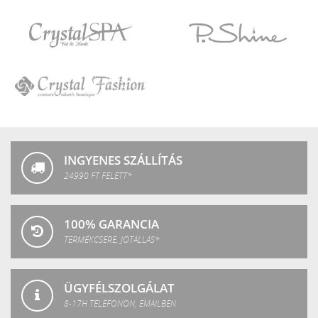
Crystal
LuXLash
Nails
Crystal
P.Shine
SPA
Crystal
Fashion
INGYENES SZÁLLÍTÁS
24990 FT FELETT*
100% GARANCIA
TERMÉKCSERE, JÓTÁLLÁS*
ÜGYFÉLSZOLGÁLAT
8-17H TELEFONON, EMAILBEN