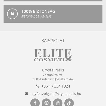
100% BIZTONSÁG
BIZTONSÁGOS VÁSÁRLÁS
KAPCSOLAT
Crystal
CosmoPro
Crystal Nails
Nails
Kft.
CosmoPro Kft.
Hungary
1085
Budapest
,
József krt. 44.
+36 1 / 334 1924
ugyfelszolgalat@crystalnails.hu
www.crystalnails.hu