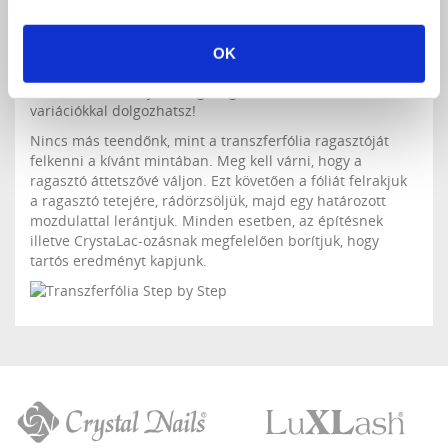
A transzferfólia különleges hatásának segítségével
csillogó mintákkal díszíthetjük a köröm
OK
és a műköröm felületét egyaránt.
22-féle fóliából
választhatsz
, melynek segítségével határtalan
variációkkal dolgozhatsz!
Nincs más teendőnk, mint a transzferfólia ragasztóját
felkenni a kívánt mintában. Meg kell várni, hogy a
ragasztó áttetszővé váljon. Ezt követően a fóliát felrakjuk
a ragasztó tetejére, rádörzsöljük, majd egy határozott
mozdulattal lerántjuk. Minden esetben, az építésnek
illetve CrystaLac-ozásnak megfelelően borítjuk, hogy
tartós eredményt kapjunk.