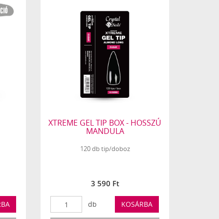
XTREME GEL TIP BOX - HOSSZÚ
MANDULA
120 db tip/doboz
3 590 Ft
RBA
db
KOSÁRBA