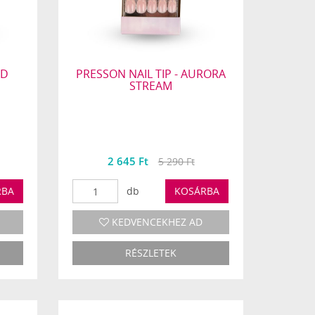
ED
PRESSON NAIL TIP - AURORA
STREAM
2 645 Ft
5 290 Ft
RBA
db
KOSÁRBA
KEDVENCEKHEZ AD
RÉSZLETEK