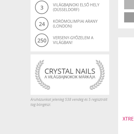
VILÁGBAJNOKI ELSŐ HELY
3
(DÜSSELDORF)
KÖRÖMOLIMPIAI ARANY
24
(LONDON)
VERSENY-GYŐZELEM A
250
VILÁGBAN!
Áruházunkat jelenleg 538 vendég és 5 regisztrált
tag böngészi.
XTRE