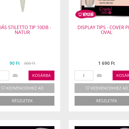
IÁS STILETTO TIP 10DB -
DISPLAY TIPS - COVER P
NATUR
OVAL
90 Ft
1 690 Ft
300 Ft
db
KOSÁRBA
db
KOSÁ
KEDVENCEKHEZ AD
KEDVENCEKHEZ AD
RÉSZLETEK
RÉSZLETEK