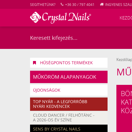
SEGÍTHETÜNK?
+36 30 / 797 4041
INGYENES SZÁLL
KEZD
Kezdőla
HŰSÉGPONTOS TERMÉKEK
MŰ
MŰKÖRÖM ALAPANYAGOK
ÚJDONSÁGOK
BÖ
KA
TOP NYÁR - A LEGFORRÓBB
NYÁRI KEDVENCEK
KÖ
CLOUD DANCER / FELHŐTÁNC -
A 2026-OS ÉV SZÍNE
SENS BY CRYSTAL NAILS