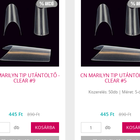
ARILYN TIP UTÁNTÖLTŐ -
CN MARILYN TIP UTÁNTÖ
CLEAR #9
CLEAR #5
Kiszerelés: 50db | Méret: 5-
445 Ft
445 Ft
890 Ft
890 Ft
db
KOSÁRBA
db
KOSÁ