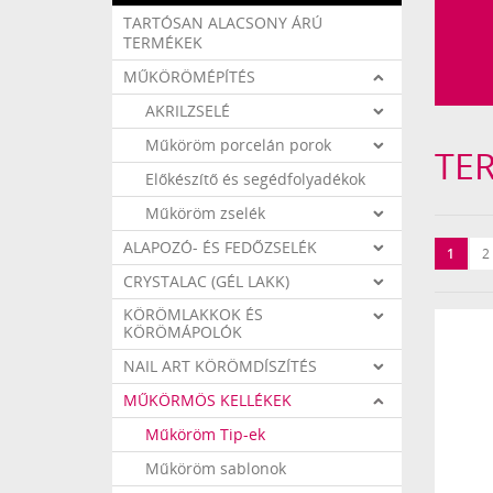
TARTÓSAN ALACSONY ÁRÚ
TERMÉKEK
MŰKÖRÖMÉPÍTÉS
AKRILZSELÉ
Műköröm porcelán porok
TE
Előkészítő és segédfolyadékok
Műköröm zselék
ALAPOZÓ- ÉS FEDŐZSELÉK
1
2
CRYSTALAC (GÉL LAKK)
KÖRÖMLAKKOK ÉS
KÖRÖMÁPOLÓK
NAIL ART KÖRÖMDÍSZÍTÉS
MŰKÖRMÖS KELLÉKEK
Műköröm Tip-ek
Műköröm sablonok