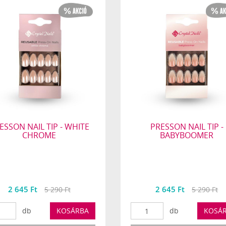
ESSON NAIL TIP - WHITE
PRESSON NAIL TIP -
CHROME
BABYBOOMER
2 645 Ft
2 645 Ft
5 290 Ft
5 290 Ft
db
KOSÁRBA
db
KOSÁ