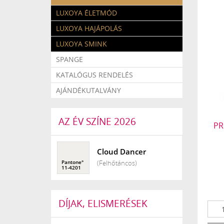
LUXOYA ÉLETMÓD
LUXOYA HAJÁPOLÁS
LUXOYA SMINK
SPANGE
KATALÓGUS RENDELÉS
AJÁNDÉKUTALVÁNY
AZ ÉV SZÍNE 2026
PR
Cloud Dancer
(Felhőtáncos)
DÍJAK, ELISMERÉSEK