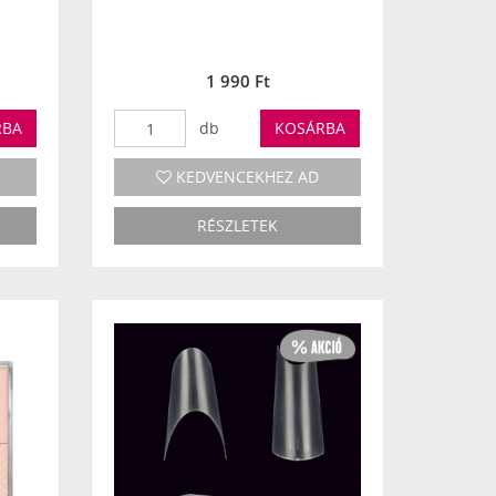
1 990 Ft
RBA
db
KOSÁRBA
KEDVENCEKHEZ AD
RÉSZLETEK