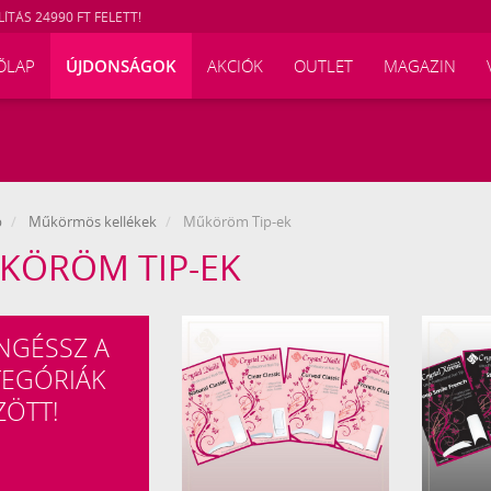
ÍTÁS 24990 FT FELETT!
ŐLAP
ÚJDONSÁGOK
AKCIÓK
OUTLET
MAGAZIN
p
Műkörmös kellékek
Műköröm Tip-ek
KÖRÖM TIP-EK
NGÉSSZ A
TEGÓRIÁK
ZÖTT!