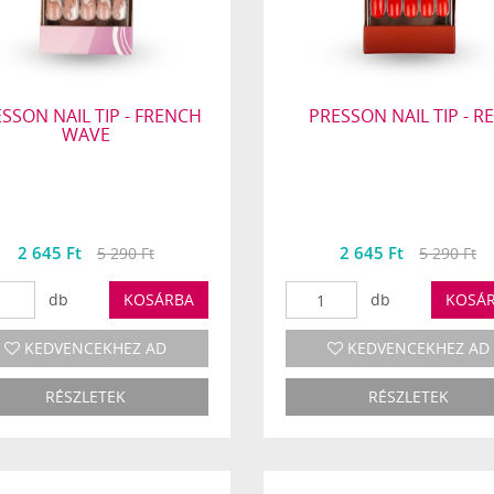
SSON NAIL TIP - FRENCH
PRESSON NAIL TIP - R
WAVE
2 645 Ft
2 645 Ft
5 290 Ft
5 290 Ft
db
KOSÁRBA
db
KOSÁ
KEDVENCEKHEZ AD
KEDVENCEKHEZ AD
RÉSZLETEK
RÉSZLETEK