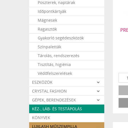
Poszterek, naptárak
Időpontkártyák
Mágnesek
Ragasztók
PRE
Gyakorló segédeszközök
Színpaletták
Tárolás, rendszerezés
Tisztítás, higiénia
Védőfelszerelések
ESZKÖZÖK
CRYSTAL FASHION
GÉPEK, BERENDEZÉSEK
KÉZ-, LÁB- ÉS TESTÁPOLÁS
KÖNYVEK
LUXLASH MŰSZEMPILLA