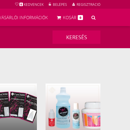
KEDVENCEK
BELÉPÉS
REGISZTRÁCIÓ
0
KERESÉS
VÁSÁRLÓI INFORMÁCIÓK
KOSÁR
0
KERESÉS