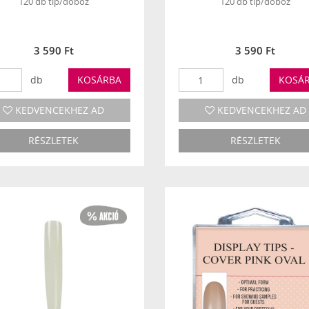
120 db tip/doboz
120 db tip/doboz
3 590 Ft
3 590 Ft
db
KOSÁRBA
db
KOSÁ
KEDVENCEKHEZ AD
KEDVENCEKHEZ AD
RÉSZLETEK
RÉSZLETEK