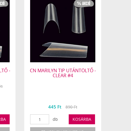
LTŐ -
CN MARILYN TIP UTÁNTÖLTŐ -
CLEAR #4
ös
445 Ft
890 Ft
RBA
db
KOSÁRBA