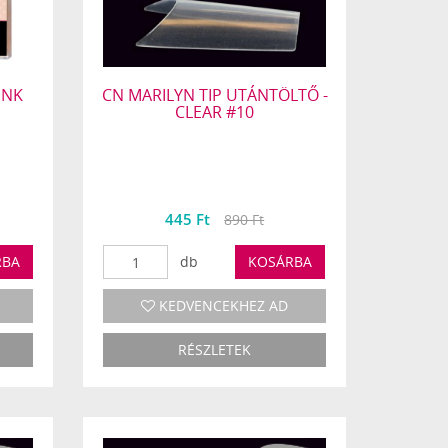
INK
CN MARILYN TIP UTÁNTÖLTŐ -
CLEAR #10
445 Ft
890 Ft
RBA
db
KOSÁRBA
KEDVENCEKHEZ AD
RÉSZLETEK