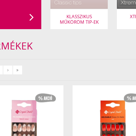
KLASSZIKUS
XT
MŰKÖRÖM TIP-EK
RMÉKEK
Következő
Utolsó
›
»