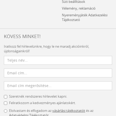
Süti beállítások
Vélemény, reklamáció
Nyereményjáték Adatkezelési
Tájékoztató
KÖVESS MINKET!
Iratkozz fel hírlevelünkre, hogy le ne maradj akcióinkról,
újdonságainkról!
Szeretnék rendszeres hírlevelet kapni.
Feliratkozom a kedvezményes ajánlatokért.
Elolvastam és elfogadom az
vásárlási tájékoztatót
és az
Adatvédelmi Tájékoztatót
.