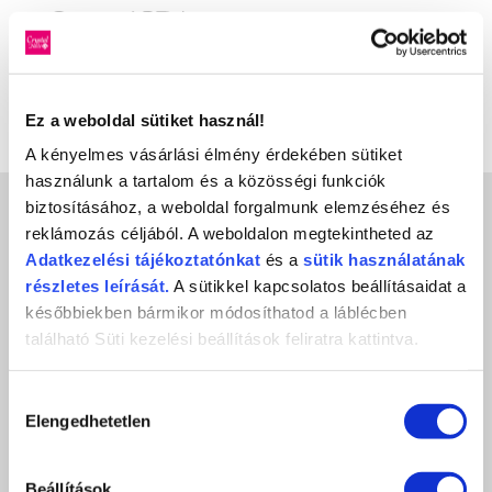
Nails
Crystal
P.Shine
SPA
Ez a weboldal sütiket használ!
A kényelmes vásárlási élmény érdekében sütiket
Crystal
Fashion
használunk a tartalom és a közösségi funkciók
biztosításához, a weboldal forgalmunk elemzéséhez és
INGYENES SZÁLLÍTÁS
reklámozás céljából. A weboldalon megtekintheted az
24990 FT FELETT*
Adatkezelési
tájékoztatónkat
és a
sütik használatának
részletes leírását.
A sütikkel kapcsolatos beállításaidat a
későbbiekben bármikor módosíthatod a láblécben
100% GARANCIA
található Süti kezelési beállítások feliratra kattintva.
TERMÉKCSERE, JÓTÁLLÁS*
Hozzájárulás
ÜGYFÉLSZOLGÁLAT
Elengedhetetlen
kiválasztása
8-17H TELEFONON, EMAILBEN
Beállítások