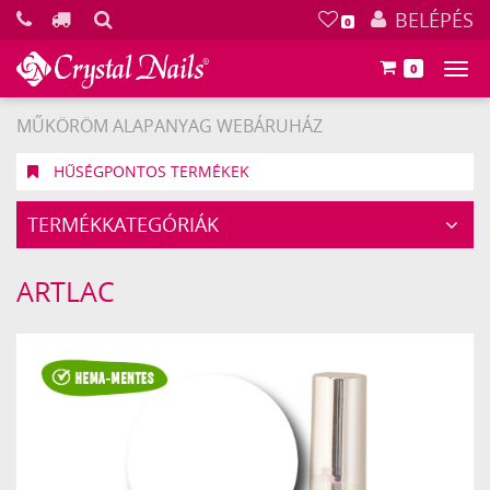
KERESÉS
BELÉPÉS
0
0
Főm
MŰKÖRÖM ALAPANYAG WEBÁRUHÁZ
HŰSÉGPONTOS TERMÉKEK
TERMÉKKATEGÓRIÁK
ARTLAC