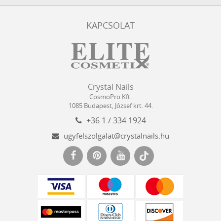
KAPCSOLAT
Crystal
CosmoPro
Crystal Nails
Nails
Kft.
CosmoPro Kft.
Hungary
1085
Budapest
,
József krt. 44.
+36 1 / 334 1924
ugyfelszolgalat@crystalnails.hu
www.crystalnails.hu