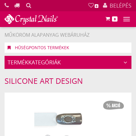
KERESÉS
BELÉPÉS
0
0
Főm
MŰKÖRÖM ALAPANYAG WEBÁRUHÁZ
HŰSÉGPONTOS TERMÉKEK
TERMÉKKATEGÓRIÁK
SILICONE ART DESIGN