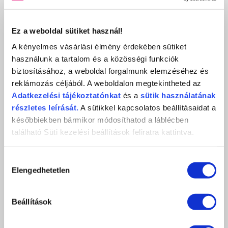
SILICONE ART DESIGN SET 2
540 Ft
900 Ft
Ez a weboldal sütiket használ!
db
KOSÁRBA
A kényelmes vásárlási élmény érdekében sütiket
használunk a tartalom és a közösségi funkciók
KEDVENCEKHEZ AD
biztosításához, a weboldal forgalmunk elemzéséhez és
reklámozás céljából. A weboldalon megtekintheted az
RÉSZLETEK
Adatkezelési
tájékoztatónkat
és a
sütik használatának
részletes leírását.
A sütikkel kapcsolatos beállításaidat a
későbbiekben bármikor módosíthatod a láblécben
található Süti kezelési beállítások feliratra kattintva.
Hozzájárulás
Elengedhetetlen
kiválasztása
Beállítások