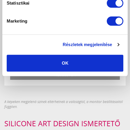
Statisztikai
Marketing
SILICONE ART DESIGN SET 1
540 Ft
900 Ft
Részletek megjelenítése
db
KOSÁRBA
KEDVENCEKHEZ AD
OK
RÉSZLETEK
A képeken megjelenő színek eltérhetnek a valóságtól, a monitor beállításaitól
függően.
SILICONE ART DESIGN ISMERTETŐ