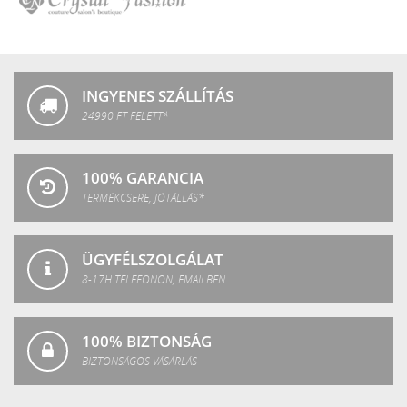
Crystal
Fashion
INGYENES SZÁLLÍTÁS
24990 FT FELETT*
100% GARANCIA
TERMÉKCSERE, JÓTÁLLÁS*
ÜGYFÉLSZOLGÁLAT
8-17H TELEFONON, EMAILBEN
100% BIZTONSÁG
BIZTONSÁGOS VÁSÁRLÁS