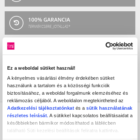
100% GARANCIA
TERMÉKCSERE, JÓTÁLLÁS*
ÜGYFÉLSZOLGÁLAT
8-17H TELEFONON, EMAILBEN
Ez a weboldal sütiket használ!
100% BIZTONSÁG
A kényelmes vásárlási élmény érdekében sütiket
BIZTONSÁGOS VÁSÁRLÁS
használunk a tartalom és a közösségi funkciók
biztosításához, a weboldal forgalmunk elemzéséhez és
reklámozás céljából. A weboldalon megtekintheted az
Adatkezelési
tájékoztatónkat
és a
sütik használatának
KAPCSOLAT
részletes leírását.
A sütikkel kapcsolatos beállításaidat a
későbbiekben bármikor módosíthatod a láblécben
található Süti kezelési beállítások feliratra kattintva.