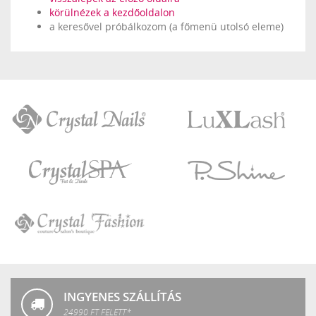
körülnézek a kezdőoldalon
a keresővel próbálkozom (a főmenü utolsó eleme)
Crystal
LuXLash
Nails
Crystal
P.Shine
SPA
Crystal
Fashion
INGYENES SZÁLLÍTÁS
24990 FT FELETT*