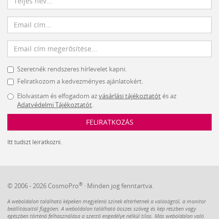
Szeretnék rendszeres hírlevelet kapni.
Feliratkozom a kedvezményes ajánlatokért.
Elolvastam és elfogadom az
vásárlási tájékoztatót
és az
Adatvédelmi Tájékoztatót
.
FELIRATKOZÁS
Itt tudszt leiratkozni.
®
© 2006 - 2026 CosmoPro
· Minden jog fenntartva.
A weboldalon található képeken megjelenő színek eltérhetnek a valóságtól, a monitor
beállításaitól függően. A weboldalon található összes szöveg és kép részben vagy
egészben történő felhasználása a szerző engedélye nélkül tilos. Más weboldalon való