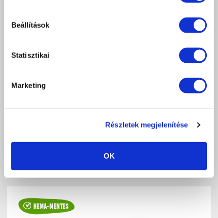
Beállítások
Statisztikai
3 STEP HEMA FREE CRYSTALAC - 3S118 (4ML)
Szikrázó éj / Sparkling night
Marketing
2 390 Ft
db
KOSÁRBA
Részletek megjelenítése
KEDVENCEKHEZ AD
RÉSZLETEK
OK