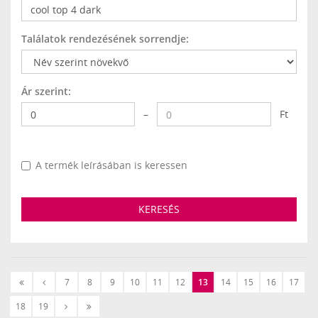
Találatok rendezésének sorrendje:
Ár szerint:
–
Ft
A termék leírásában is keressen
KERESÉS
«
‹
7
8
9
10
11
12
13
14
15
16
17
Első
Előző
Következő
Utolsó
18
19