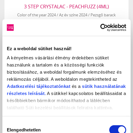
3 STEP CRYSTALAC - PEACHFUZZ (4ML)
Color of the year 2024 / Az év színe 2024 / Pezsgő barack
2 390 Ft
db
KOSÁRBA
Ez a weboldal sütiket használ!
KEDVENCEKHEZ AD
A kényelmes vásárlási élmény érdekében sütiket
RÉSZLETEK
használunk a tartalom és a közösségi funkciók
biztosításához, a weboldal forgalmunk elemzéséhez és
reklámozás céljából. A weboldalon megtekintheted az
Adatkezelési
tájékoztatónkat
és a
sütik használatának
részletes leírását.
A sütikkel kapcsolatos beállításaidat a
későbbiekben bármikor módosíthatod a láblécben
található Süti kezelési beállítások feliratra kattintva.
Hozzájárulás
Elengedhetetlen
kiválasztása