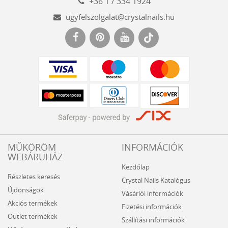
+36 1 / 334 1924
ugyfelszolgalat@crystalnails.hu
www.crystalnails.hu
MŰKÖRÖM
INFORMÁCIÓK
WEBÁRUHÁZ
Kezdőlap
Részletes keresés
Crystal Nails Katalógus
Újdonságok
Vásárlói információk
Akciós termékek
Fizetési információk
Outlet termékek
Szállítási információk