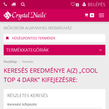
KERESÉS
BELÉPÉS
0
0
Főm
MŰKÖRÖM ALAPANYAG WEBÁRUHÁZ
HŰSÉGPONTOS TERMÉKEK
TERMÉKKATEGÓRIÁK
Kezdőlap
Keresés
KERESÉS EREDMÉNYE A(Z) „COOL
TOP 4 DARK” KIFEJEZÉSRE:
RÉSZLETES KERESÉS
Keresési kifejezés: