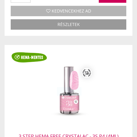
KEDVENCEKHEZ AD
RÉSZLETEK
3 STEP HEMA FREE CRYSTALAC - 3S P4 (4ML)