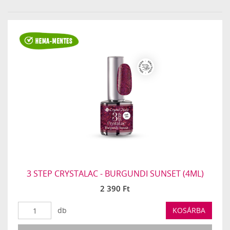
›
»
3 STEP CRYSTALAC - BURGUNDI SUNSET (4ML)
2 390 Ft
db
KOSÁRBA