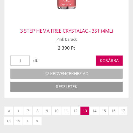
3 STEP HEMA FREE CRYSTALAC - 3S1 (4ML)
Pink barack
2 390 Ft
db
KOSÁRBA
KEDVENCEKHEZ AD
RÉSZLETEK
«
‹
7
8
9
10
11
12
13
14
15
16
17
Első
Előző
Következő
Utolsó
18
19
›
»