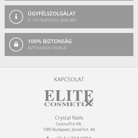
ÜGYFÉLSZOLGÁLAT
8-17H TELEFONON, EMAILBEN
100% BIZTONSÁG
BIZTONSÁGOS VÁSÁRLÁS
KAPCSOLAT
Crystal
CosmoPro
Crystal Nails
Nails
Kft.
CosmoPro Kft.
Hungary
1085
Budapest
,
József krt. 44.