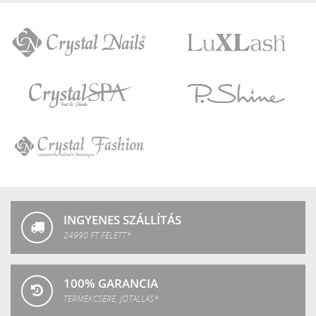
Crystal
LuXLash
Nails
Crystal
P.Shine
SPA
Crystal
Fashion
INGYENES SZÁLLÍTÁS
24990 FT FELETT*
100% GARANCIA
TERMÉKCSERE, JÓTÁLLÁS*