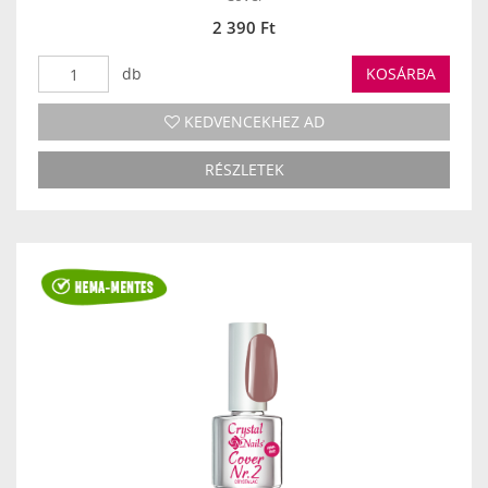
2 390 Ft
db
KOSÁRBA
KEDVENCEKHEZ AD
RÉSZLETEK