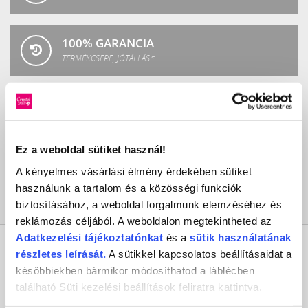
100% GARANCIA
TERMÉKCSERE, JÓTÁLLÁS*
ÜGYFÉLSZOLGÁLAT
8-17H TELEFONON, EMAILBEN
Ez a weboldal sütiket használ!
100% BIZTONSÁG
A kényelmes vásárlási élmény érdekében sütiket
BIZTONSÁGOS VÁSÁRLÁS
használunk a tartalom és a közösségi funkciók
biztosításához, a weboldal forgalmunk elemzéséhez és
reklámozás céljából. A weboldalon megtekintheted az
Adatkezelési
tájékoztatónkat
és a
sütik használatának
KAPCSOLAT
részletes leírását.
A sütikkel kapcsolatos beállításaidat a
későbbiekben bármikor módosíthatod a láblécben
található Süti kezelési beállítások feliratra kattintva.