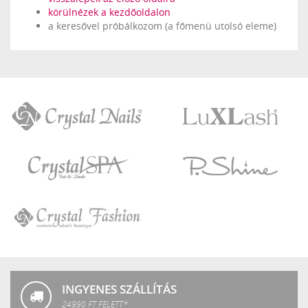
körülnézek a kezdőoldalon
a keresővel próbálkozom (a főmenü utolsó eleme)
Crystal
LuXLash
Nails
Crystal
P.Shine
SPA
Crystal
Fashion
INGYENES SZÁLLÍTÁS
24990 FT FELETT*