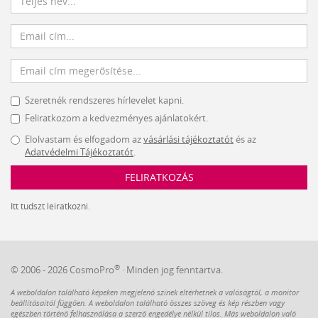
Szeretnék rendszeres hírlevelet kapni.
Feliratkozom a kedvezményes ajánlatokért.
Elolvastam és elfogadom az
vásárlási tájékoztatót
és az
Adatvédelmi Tájékoztatót
.
FELIRATKOZÁS
Itt tudszt leiratkozni.
®
© 2006 - 2026 CosmoPro
· Minden jog fenntartva.
A weboldalon található képeken megjelenő színek eltérhetnek a valóságtól, a monitor
beállításaitól függően. A weboldalon található összes szöveg és kép részben vagy
egészben történő felhasználása a szerző engedélye nélkül tilos. Más weboldalon való