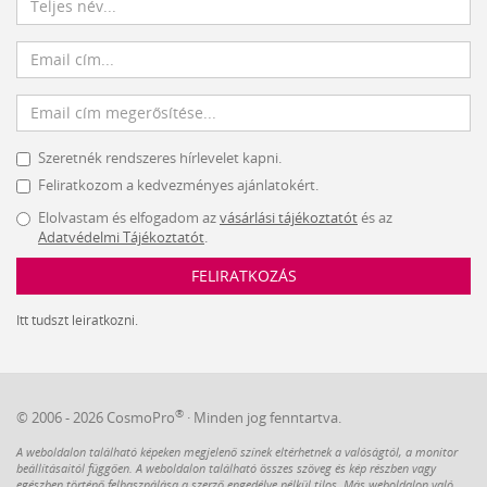
Szeretnék rendszeres hírlevelet kapni.
Feliratkozom a kedvezményes ajánlatokért.
Elolvastam és elfogadom az
vásárlási tájékoztatót
és az
Adatvédelmi Tájékoztatót
.
FELIRATKOZÁS
Itt tudszt leiratkozni.
®
© 2006 - 2026 CosmoPro
· Minden jog fenntartva.
A weboldalon található képeken megjelenő színek eltérhetnek a valóságtól, a monitor
beállításaitól függően. A weboldalon található összes szöveg és kép részben vagy
egészben történő felhasználása a szerző engedélye nélkül tilos. Más weboldalon való