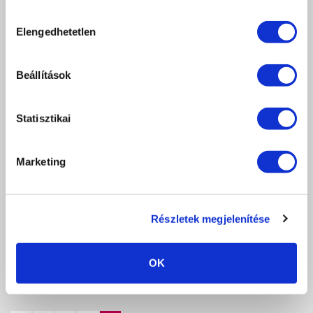
Hozzájárulás
Elengedhetetlen
kiválasztása
Beállítások
Statisztikai
CRYSTAL NAILS NAGYKATALÓGUS 2026
Az Igényes Körmösök kézikönyve
Marketing
0 Ft
db
KOSÁRBA
Részletek megjelenítése
KEDVENCEKHEZ AD
OK
RÉSZLETEK