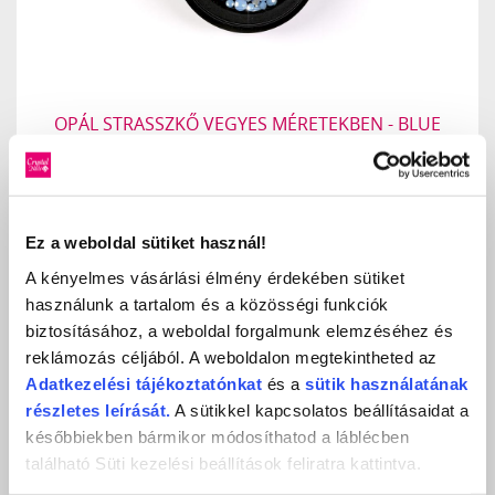
OPÁL STRASSZKŐ VEGYES MÉRETEKBEN - BLUE
645 Ft
1 290 Ft
db
KOSÁRBA
Ez a weboldal sütiket használ!
KEDVENCEKHEZ AD
A kényelmes vásárlási élmény érdekében sütiket
RÉSZLETEK
használunk a tartalom és a közösségi funkciók
biztosításához, a weboldal forgalmunk elemzéséhez és
reklámozás céljából. A weboldalon megtekintheted az
Adatkezelési
tájékoztatónkat
és a
sütik használatának
részletes leírását.
A sütikkel kapcsolatos beállításaidat a
későbbiekben bármikor módosíthatod a láblécben
található Süti kezelési beállítások feliratra kattintva.