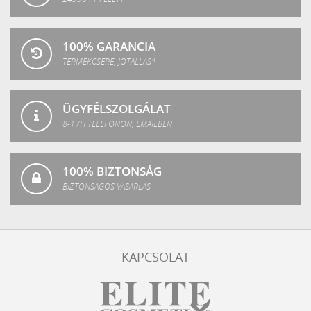
100% GARANCIA
TERMÉKCSERE, JÓTÁLLÁS*
ÜGYFÉLSZOLGÁLAT
8-17H TELEFONON, EMAILBEN
100% BIZTONSÁG
BIZTONSÁGOS VÁSÁRLÁS
KAPCSOLAT