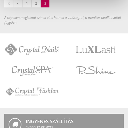
«
‹
1
2
3
Első
Előző
A képeken megjelenő színek eltérhetnek a valóságtól, a monitor beállításaitól
függően.
Crystal
LuXLash
Nails
Crystal
P.Shine
SPA
Crystal
Fashion
INGYENES SZÁLLÍTÁS
24990 FT FELETT*