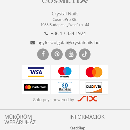
Crystal
CosmoPro
Crystal Nails
Nails
Kft.
CosmoPro Kft.
Hungary
1085
Budapest
,
József krt. 44.
+36 1 / 334 1924
ugyfelszolgalat@crystalnails.hu
www.crystalnails.hu
MŰKÖRÖM
INFORMÁCIÓK
WEBÁRUHÁZ
Kezdőlap