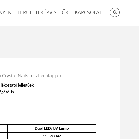
KERESÉ
NYEK
TERÜLETI KÉPVISELŐK
KAPCSOLAT
Crystal Nails tesztjei alapján.
ájékoztató jellegűek.
gétől is.
Dual LED/UV Lamp
15 - 40 sec