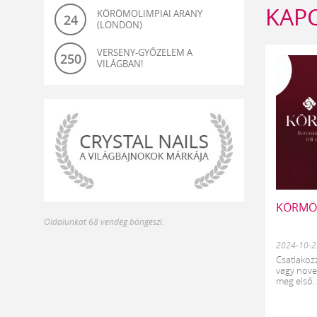
KAPC
KÖRÖMOLIMPIAI ARANY
24
(LONDON)
VERSENY-GYŐZELEM A
250
VILÁGBAN!
világbajnok-
KÖRMÖS
Oldalunkat 68 vendég böngészi.
és
olimpiagyőztes
2024-10-2
műköröm
Csatlakoz
vagy nove
alapanyagok
meg első..