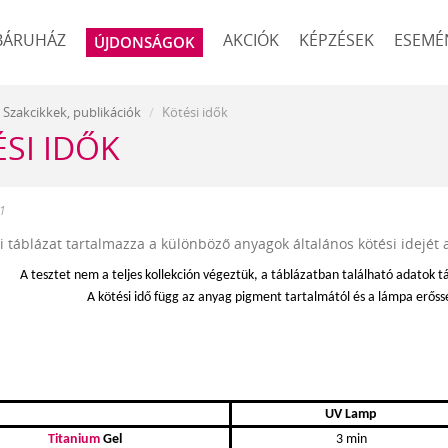
BÁRUHÁZ
AKCIÓK
KÉPZÉSEK
ESEMÉ
ÚJDONSÁGOK
Szakcikkek, publikációk
Kötési idők
SI IDŐK
1
i táblázat tartalmazza a különböző anyagok általános kötési idejét a 
A tesztet nem a teljes kollekción végeztük, a táblázatban található adatok t
A kötési idő függ az anyag pigment tartalmától és a lámpa erőssé
UV Lamp
Titanium
Gel
3 min