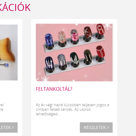
KÁCIÓK
FELTANKOLTÁL?
al
Az év végi hajrá küszöbén teljesen jogos a
re
címben feltett kérdés. Az utolsó
lehetőséged...
LETEK
RÉSZLETEK