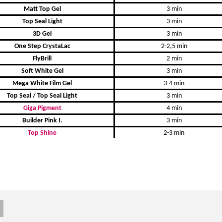
Matt Top Gel
3 min
Top Seal Light
3 min
3D Gel
3 min
One Step CrystaLac
2-2,5 min
FlyBrill
2 min
Soft White Gel
3 min
Mega White Film Gel
3-4 min
Top Seal / Top Seal Light
3 min
Giga Pigment
4 min
Builder Pink I.
3 min
Top Shine
2-3 min