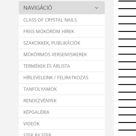
Crystal
NAVIGÁCIÓ
Nails
CLASS OF CRYSTAL NAILS
FRISS MŰKÖRÖM HÍREK
SZAKCIKKEK, PUBLIKÁCIÓK
MŰKÖRMÖS VERSENYSIKEREK
TERMÉKEK ÉS ÁRLISTA
HÍRLEVELEINK / FELIRATKOZÁS
TANFOLYAMOK
RENDEZVÉNYEK
KÉPGALÉRIA
VIDEÓK
STEP BY STEP