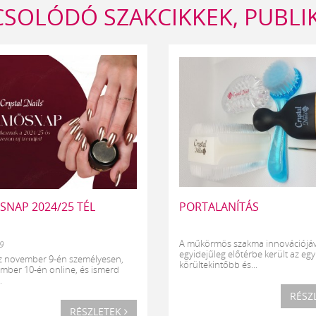
SOLÓDÓ SZAKCIKKEK, PUBLI
NAP 2024/25 TÉL
PORTALANÍTÁS
A műkörmös szakma innovációjáv
9
egyidejűleg előtérbe került az egy
z november 9-én személyesen,
körültekintőbb és...
mber 10-én online, és ismerd
.
RÉSZ
RÉSZLETEK