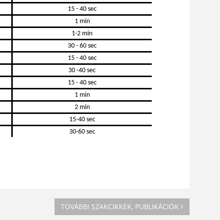
15 - 40 sec
1 min
1-2 min
30 - 60 sec
15 - 40 sec
30 -40 sec
15 - 40 sec
1 min
2 min
15-40 sec
30-60 sec
TOVÁBBI SZAKCIKKEK, PUBLIKÁCIÓK