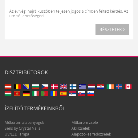
Az év végi hajrá küszöbén teljesen jogos a címben feltett kérdés. Az
utolsó lehetőséged...
RÉSZLETEK
DISZTRIBÚTOROK
ÍZELÍTŐ TERMÉKEINKBŐL
Műköröm alapanyagok
Műköröm zselé
Sens by Crystal Nails
Akrilzselék
UV/LED lámpa
Alapozó- és fedőzselék