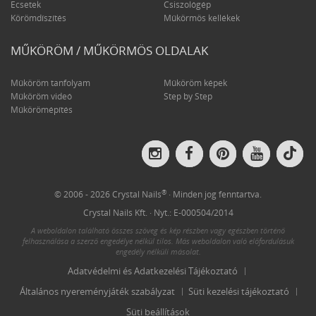
Ecsetek
Csiszológép
Körömdíszítés
Műkörmös kellékek
MŰKÖRÖM / MŰKÖRMÖS OLDALAK
Műköröm tanfolyam
Műköröm képek
Műköröm videó
Step by Step
Műkörömépítés
Crys
Crystal
Crystal
Crystal
Crystal
Nail
Nails
Nails
Nails
Nails
on
on
on
on
on
Tik
Instagram
Facebook
Pinterest
YouTube
®
© 2006 - 2026 Crystal Nails
· Minden jog fenntartva.
Crystal Nails Kft. · Nyt.: E-000504/2014
A weboldalon található összes szöveg és kép részben vagy egészben történő
felhasználása a szerző engedélye nélkül tilos. Más weboldalon való előfordulásuk
engedély nélküli másolat.
Adatvédelmi és Adatkezelési Tájékoztató
Általános nyereményjáték szabályzat
Süti kezelési tájékoztató
Süti beállítások