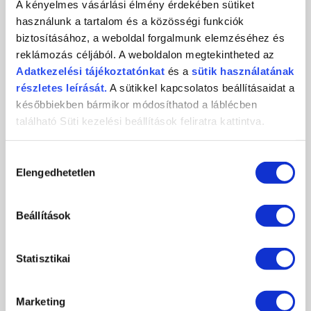
A kényelmes vásárlási élmény érdekében sütiket
használunk a tartalom és a közösségi funkciók
KÖRMÖSNAP 2024/25 TÉL
biztosításához, a weboldal forgalmunk elemzéséhez és
reklámozás céljából. A weboldalon megtekintheted az
Adatkezelési
tájékoztatónkat
és a
sütik használatának
2024-10-29
Csatlakozz november 9-én személyesen, vagy november 10-én
részletes leírását.
A sütikkel kapcsolatos beállításaidat a
online, és ismerd meg első...
későbbiekben bármikor módosíthatod a láblécben
található Süti kezelési beállítások feliratra kattintva.
RÉSZLETEK
Hozzájárulás
Elengedhetetlen
kiválasztása
Beállítások
Statisztikai
Marketing