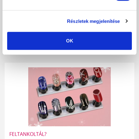
PORTALANÍTÁS
Részletek megjelenítése
A műkörmös szakma innovációjával egyidejűleg előtérbe került az
egyre körültekintőbb és...
OK
RÉSZLETEK
FELTANKOLTÁL?