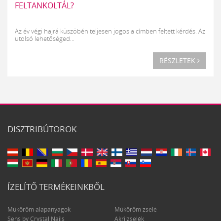
FELTANKOLTÁL?
Az év végi hajrá küszöbén teljesen jogos a címben feltett kérdés. Az
utolsó lehetőséged...
RÉSZLETEK
DISZTRIBÚTOROK
ÍZELÍTŐ TERMÉKEINKBŐL
Műköröm alapanyagok
Műköröm zselé
Sens by Crystal Nails
Akrilzselék