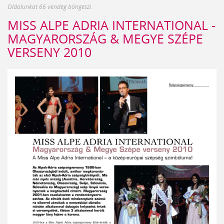
Oldalunkat 66 vendég böngészi.
MISS ALPE ADRIA INTERNATIONAL -
MAGYARORSZÁG & MEGYE SZÉPE
VERSENY 2010