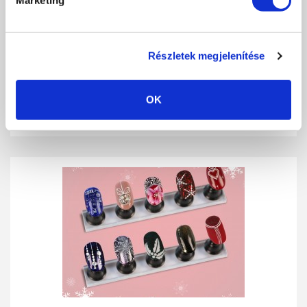
PORTALANÍTÁS
Részletek megjelenítése
A műkörmös szakma innovációjával egyidejűleg előtérbe került az
egyre körültekintőbb és...
OK
RÉSZLETEK