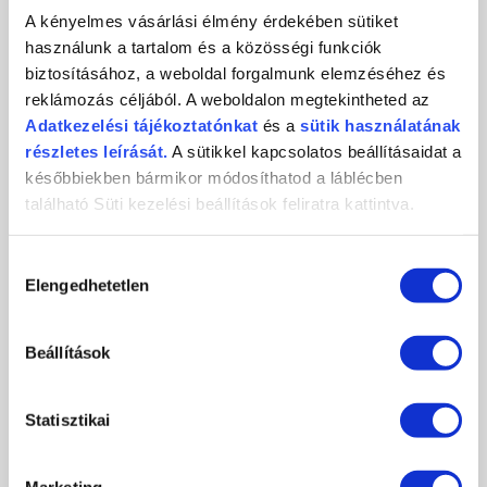
A kényelmes vásárlási élmény érdekében sütiket
használunk a tartalom és a közösségi funkciók
biztosításához, a weboldal forgalmunk elemzéséhez és
KÖRMÖSNAP 2024/25 TÉL
reklámozás céljából. A weboldalon megtekintheted az
Adatkezelési
tájékoztatónkat
és a
sütik használatának
2024-10-29
részletes leírását.
A sütikkel kapcsolatos beállításaidat a
Csatlakozz november 9-én személyesen, vagy november 10-én
későbbiekben bármikor módosíthatod a láblécben
online, és ismerd meg első...
található Süti kezelési beállítások feliratra kattintva.
RÉSZLETEK
Hozzájárulás
Elengedhetetlen
kiválasztása
Beállítások
Statisztikai
Marketing