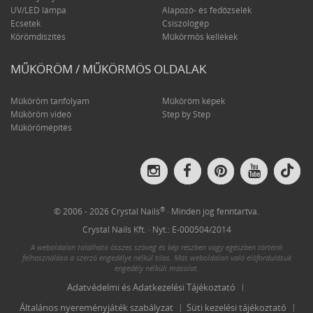
UV/LED lámpa
Alapozó- és fedőzselék
Ecsetek
Csiszológép
Körömdíszítés
Műkörmös kellékek
MŰKÖRÖM / MŰKÖRMÖS OLDALAK
Műköröm tanfolyam
Műköröm képek
Műköröm videó
Step by Step
Műkörömépítés
Crys
Crystal
Crystal
Crystal
Crystal
Nail
Nails
Nails
Nails
Nails
on
on
on
on
on
Tik
Instagram
Facebook
Pinterest
YouTube
®
© 2006 - 2026 Crystal Nails
· Minden jog fenntartva.
Crystal Nails Kft. · Nyt.: E-000504/2014
A weboldalon található összes szöveg és kép részben vagy egészben történő
felhasználása a szerző engedélye nélkül tilos. Más weboldalon való előfordulásuk
engedély nélküli másolat.
Adatvédelmi és Adatkezelési Tájékoztató
Általános nyereményjáték szabályzat
Süti kezelési tájékoztató