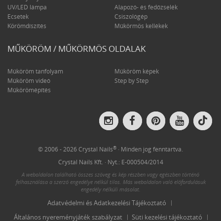
UV/LED lámpa
Alapozó- és fedőzselék
Ecsetek
Csiszológép
Körömdíszítés
Műkörmös kellékek
MŰKÖRÖM / MŰKÖRMÖS OLDALAK
Műköröm tanfolyam
Műköröm képek
Műköröm videó
Step by Step
Műkörömépítés
Crys
Crystal
Crystal
Crystal
Crystal
Nail
Nails
Nails
Nails
Nails
on
on
on
on
on
Tik
Instagram
Facebook
Pinterest
YouTube
®
© 2006 - 2026 Crystal Nails
· Minden jog fenntartva.
Crystal Nails Kft. · Nyt.: E-000504/2014
A weboldalon található összes szöveg és kép részben vagy egészben történő
felhasználása a szerző engedélye nélkül tilos. Más weboldalon való előfordulásuk
engedély nélküli másolat.
Adatvédelmi és Adatkezelési Tájékoztató
Általános nyereményjáték szabályzat
Süti kezelési tájékoztató