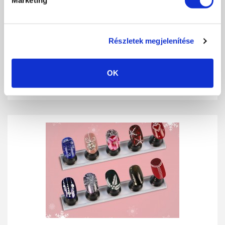
PORTALANÍTÁS
Részletek megjelenítése
A műkörmös szakma innovációjával egyidejűleg előtérbe került az
egyre körültekintőbb és...
OK
RÉSZLETEK