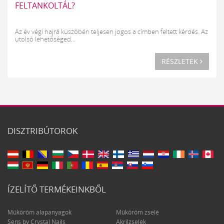
FELTANKOLTÁL?
Az év végi hajrá küszöbén teljesen jogos a címben feltett kérdés. Az
utolsó lehetőséged...
RÉSZLETEK
DISZTRIBÚTOROK
ÍZELÍTŐ TERMÉKEINKBŐL
Műköröm alapanyagok
Műköröm zselé
Sens by Crystal Nails
Akrilzselék