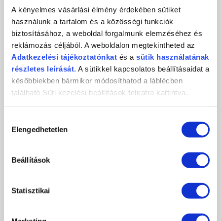
A kényelmes vásárlási élmény érdekében sütiket
használunk a tartalom és a közösségi funkciók
biztosításához, a weboldal forgalmunk elemzéséhez és
KÖRMÖSNAP 2024/25 TÉL
reklámozás céljából. A weboldalon megtekintheted az
Adatkezelési
tájékoztatónkat
és a
sütik használatának
2024-10-29
részletes leírását.
A sütikkel kapcsolatos beállításaidat a
Csatlakozz november 9-én személyesen, vagy november 10-én
későbbiekben bármikor módosíthatod a láblécben
online, és ismerd meg első...
található Süti kezelési beállítások feliratra kattintva.
RÉSZLETEK
Hozzájárulás
Elengedhetetlen
kiválasztása
Beállítások
Statisztikai
Marketing