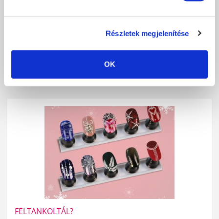
PORTALANÍTÁS
Részletek megjelenítése
A műkörmös szakma innovációjával egyidejűleg előtérbe került az
egyre körültekintőbb és...
OK
RÉSZLETEK
FELTANKOLTÁL?