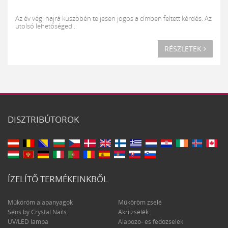
Az év végi hajrá küszöbén teljesen jogos a címben feltett kérdés. Az
utolsó lehetőséged...
RÉSZLETEK
DISZTRIBÚTOROK
ÍZELÍTŐ TERMÉKEINKBŐL
Műköröm alapanyagok
Műköröm zselé
Sens by Crystal Nails
Akrilzselék
UV/LED lámpa
Alapozó- és fedőzselék