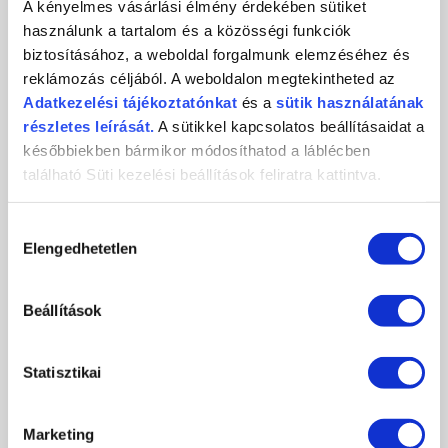
A kényelmes vásárlási élmény érdekében sütiket
használunk a tartalom és a közösségi funkciók
KÖRMÖSNAP 2024/25 TÉL
biztosításához, a weboldal forgalmunk elemzéséhez és
reklámozás céljából. A weboldalon megtekintheted az
Adatkezelési
tájékoztatónkat
és a
sütik használatának
2024-10-29
Csatlakozz november 9-én személyesen, vagy november 10-én
részletes leírását.
A sütikkel kapcsolatos beállításaidat a
online, és ismerd meg első...
későbbiekben bármikor módosíthatod a láblécben
található Süti kezelési beállítások feliratra kattintva.
RÉSZLETEK
Hozzájárulás
Elengedhetetlen
kiválasztása
Beállítások
Statisztikai
Marketing