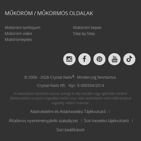
MŰKÖRÖM / MŰKÖRMÖS OLDALAK
Műköröm tanfolyam
Műköröm képek
Műköröm videó
Step by Step
Műkörömépítés
Crys
Crystal
Crystal
Crystal
Crystal
Nail
Nails
Nails
Nails
Nails
on
on
on
on
on
Tik
Instagram
Facebook
Pinterest
YouTube
®
© 2006 - 2026 Crystal Nails
· Minden jog fenntartva.
Crystal Nails Kft. · Nyt.: E-000504/2014
A weboldalon található összes szöveg és kép részben vagy egészben történő
felhasználása a szerző engedélye nélkül tilos. Más weboldalon való előfordulásuk
engedély nélküli másolat.
Adatvédelmi és Adatkezelési Tájékoztató
Általános nyereményjáték szabályzat
Süti kezelési tájékoztató
Süti beállítások