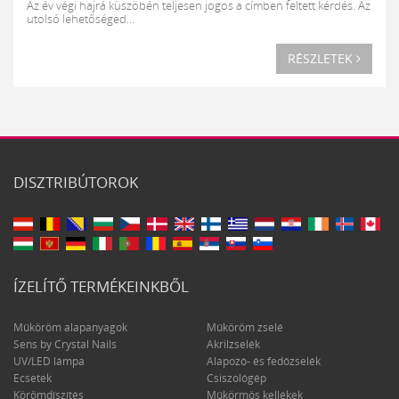
Az év végi hajrá küszöbén teljesen jogos a címben feltett kérdés. Az
utolsó lehetőséged...
RÉSZLETEK
DISZTRIBÚTOROK
ÍZELÍTŐ TERMÉKEINKBŐL
Műköröm alapanyagok
Műköröm zselé
Sens by Crystal Nails
Akrilzselék
UV/LED lámpa
Alapozó- és fedőzselék
Ecsetek
Csiszológép
Körömdíszítés
Műkörmös kellékek