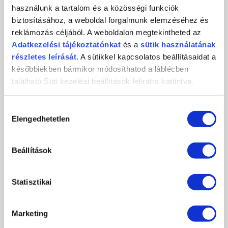
használunk a tartalom és a közösségi funkciók
KÖRMÖSNAP 2024/25 TÉL
biztosításához, a weboldal forgalmunk elemzéséhez és
reklámozás céljából. A weboldalon megtekintheted az
2024-10-29
Adatkezelési
tájékoztatónkat
és a
sütik használatának
Csatlakozz november 9-én személyesen, vagy november 10-én
online, és ismerd meg első...
részletes leírását.
A sütikkel kapcsolatos beállításaidat a
későbbiekben bármikor módosíthatod a láblécben
RÉSZLETEK
található Süti kezelési beállítások feliratra kattintva.
Hozzájárulás
Elengedhetetlen
kiválasztása
Beállítások
Statisztikai
Marketing
PORTALANÍTÁS