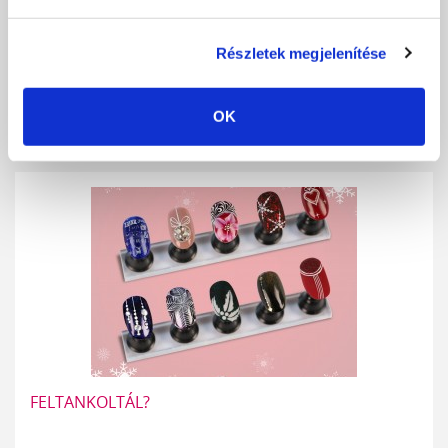
A műkörmös szakma innovációjával egyidejűleg előtérbe került az
Részletek megjelenítése
egyre körültekintőbb és...
RÉSZLETEK
OK
FELTANKOLTÁL?