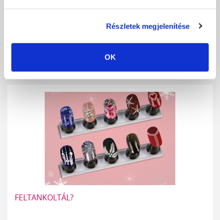
A műkörmös szakma innovációjával egyidejűleg előtérbe került az
Részletek megjelenítése
egyre körültekintőbb és...
RÉSZLETEK
OK
FELTANKOLTÁL?