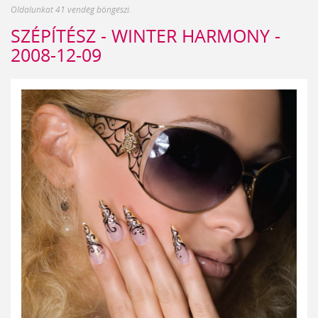
Oldalunkat 41 vendég böngészi.
SZÉPÍTÉSZ - WINTER HARMONY -
2008-12-09