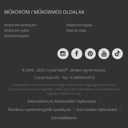
MŰKÖRÖM / MŰKÖRMÖS OLDALAK
Műköröm tanfolyam
Műköröm képek
Műköröm videó
Step by Step
Műkörömépítés
Crys
Crystal
Crystal
Crystal
Crystal
Nail
Nails
Nails
Nails
Nails
on
on
on
on
on
Tik
Instagram
Facebook
Pinterest
YouTube
®
© 2006 - 2026 Crystal Nails
· Minden jog fenntartva.
Crystal Nails Kft. · Nyt.: E-000504/2014
A weboldalon található összes szöveg és kép részben vagy egészben történő
felhasználása a szerző engedélye nélkül tilos. Más weboldalon való előfordulásuk
engedély nélküli másolat.
Adatvédelmi és Adatkezelési Tájékoztató
Általános nyereményjáték szabályzat
Süti kezelési tájékoztató
Süti beállítások