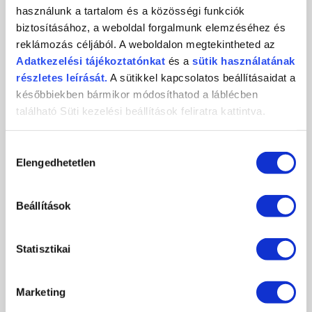
használunk a tartalom és a közösségi funkciók
KÖRMÖSNAP 2024/25 TÉL
biztosításához, a weboldal forgalmunk elemzéséhez és
reklámozás céljából. A weboldalon megtekintheted az
2024-10-29
Adatkezelési
tájékoztatónkat
és a
sütik használatának
Csatlakozz november 9-én személyesen, vagy november 10-én
online, és ismerd meg első...
részletes leírását.
A sütikkel kapcsolatos beállításaidat a
későbbiekben bármikor módosíthatod a láblécben
RÉSZLETEK
található Süti kezelési beállítások feliratra kattintva.
Hozzájárulás
Elengedhetetlen
kiválasztása
Beállítások
Statisztikai
Marketing
PORTALANÍTÁS