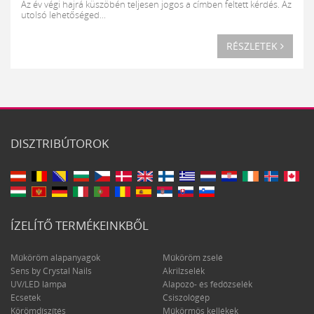
Az év végi hajrá küszöbén teljesen jogos a címben feltett kérdés. Az
utolsó lehetőséged...
RÉSZLETEK
DISZTRIBÚTOROK
ÍZELÍTŐ TERMÉKEINKBŐL
Műköröm alapanyagok
Műköröm zselé
Sens by Crystal Nails
Akrilzselék
UV/LED lámpa
Alapozó- és fedőzselék
Ecsetek
Csiszológép
Körömdíszítés
Műkörmös kellékek