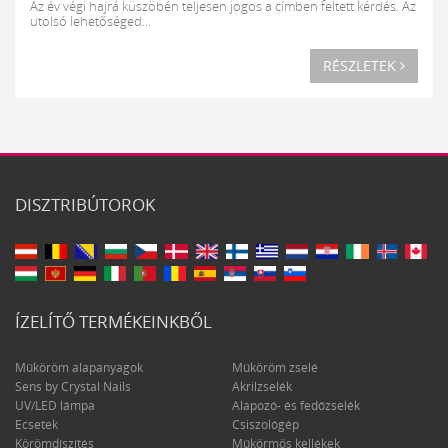
Az év végi hajrá küszöbén teljesen jogos a címben feltett kérdés. Az
utolsó lehetőséged...
RÉSZLETEK
DISZTRIBÚTOROK
ÍZELÍTŐ TERMÉKEINKBŐL
Műköröm alapanyagok
Műköröm zselé
Sens by Crystal Nails
Akrilzselék
UV/LED lámpa
Alapozó- és fedőzselék
Ecsetek
Csiszológép
Körömdíszítés
Műkörmös kellékek