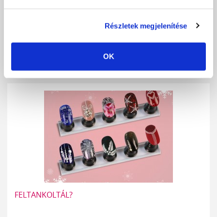
A műkörmös szakma innovációjával egyidejűleg előtérbe került az
Részletek megjelenítése
egyre körültekintőbb és...
RÉSZLETEK
OK
FELTANKOLTÁL?