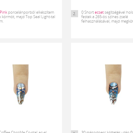
Pink
porcelánporból elkészítem
0 Short
ecset
segítségével hol
2.
p körmöt, majd Top Seal Light-tal
festek a 265-ös színes zselé
m.
felhasználásával, majd megkö
Coffee ChroMe CrystaLac-al
30 másodperc köttetés után 0