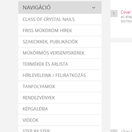
Crystal
NAVIGÁCIÓ
Nails
Cover 
1.
az ala
CLASS OF CRYSTAL NAILS
boríto
FRISS MŰKÖRÖM HÍREK
SZAKCIKKEK, PUBLIKÁCIÓK
MŰKÖRMÖS VERSENYSIKEREK
TERMÉKEK ÉS ÁRLISTA
HÍRLEVELEINK / FELIRATKOZÁS
TANFOLYAMOK
RENDEZVÉNYEK
KÉPGALÉRIA
VIDEÓK
STEP BY STEP
13-as 