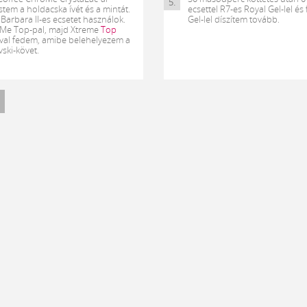
5.
tem a holdacska ívét és a mintát.
ecsettel R7-es Royal Gel-lel és 
Barbara II-es ecsetet használok.
Gel-lel díszítem tovább.
Me Top-pal, majd Xtreme
Top
-val fedem, amibe belehelyezem a
ski-követ.