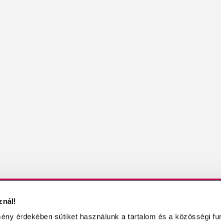
znál!
KBŐL
MŰKÖRÖM / MŰKÖRMÖS OLDALAK
ény érdekében sütiket használunk a tartalom és a közösségi fu