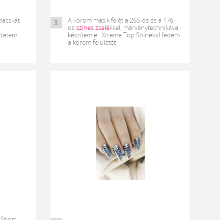
dacskát
A köröm másik felét a 265-ös és a 176-
3.
os
színes zselé
kkel, márványtechnikával
ttetem.
készítem el. Xtreme Top Shineval fedem
a köröm felületét
 Short