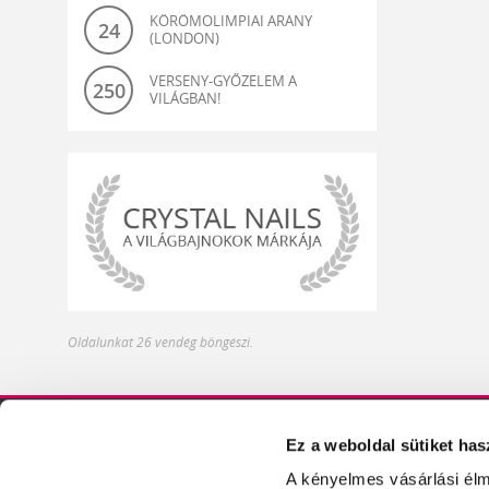
KÖRÖMOLIMPIAI ARANY
24
(LONDON)
VERSENY-GYŐZELEM A
250
VILÁGBAN!
világbajnok-
Oldalunkat 26 vendég böngészi.
és
olimpiagyőztes
műköröm
alapanyagok
Ez a weboldal sütiket has
DISZTRIBÚTOROK
ÍZELÍTŐ TERMÉKEIN
A kényelmes vásárlási élm