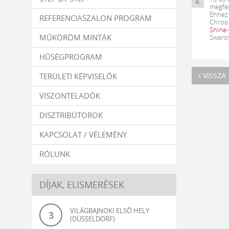
4.
megfes
Ehhez 
REFERENCIASZALON PROGRAM
Chroo
Shine
MŰKÖRÖM MINTÁK
Swarov
HŰSÉGPROGRAM
VISSZA
TERÜLETI KÉPVISELŐK
VISZONTELADÓK
DISZTRIBÚTOROK
KAPCSOLAT / VÉLEMÉNY
RÓLUNK
DÍJAK, ELISMERÉSEK
VILÁGBAJNOKI ELSŐ HELY
3
(DÜSSELDORF)