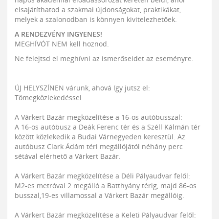
elsajátíthatod a szakmai újdonságokat, praktikákat,
melyek a szalonodban is könnyen kivitelezhetőek.
A RENDEZVÉNY INGYENES!
MEGHÍVÓT NEM kell hoznod.
Ne felejtsd el meghívni az ismerőseidet az eseményre.
ÚJ HELYSZÍNEN várunk, ahová így jutsz el:
Tömegközlekedéssel
A Várkert Bazár megközelítése a 16-os autóbusszal:
A 16-os autóbusz a Deák Ferenc tér és a Széll Kálmán tér
között közlekedik a Budai Várnegyeden keresztül. Az
autóbusz Clark Ádám téri megállójától néhány perc
sétával elérhető a Várkert Bazár.
A Várkert Bazár megközelítése a Déli Pályaudvar felől:
M2-es metróval 2 megálló a Batthyány térig, majd 86-os
busszal,19-es villamossal a Várkert Bazár megállóig.
A Várkert Bazár megközelítése a Keleti Pályaudvar felől: