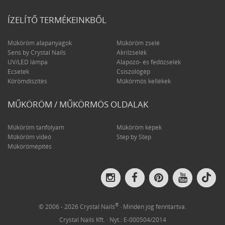
ÍZELÍTŐ TERMÉKEINKBŐL
Műköröm alapanyagok
Műköröm zselé
Sens by Crystal Nails
Akrilzselék
UV/LED lámpa
Alapozó- és fedőzselék
Ecsetek
Csiszológép
Körömdíszítés
Műkörmös kellékek
MŰKÖRÖM / MŰKÖRMÖS OLDALAK
Műköröm tanfolyam
Műköröm képek
Műköröm videó
Step by Step
Műkörömépítés
Crys
Crystal
Crystal
Crystal
Crystal
Nail
Nails
Nails
Nails
Nails
on
on
on
on
on
Tik
Instagram
Facebook
Pinterest
YouTube
®
© 2006 - 2026 Crystal Nails
· Minden jog fenntartva.
Crystal Nails Kft. · Nyt.: E-000504/2014