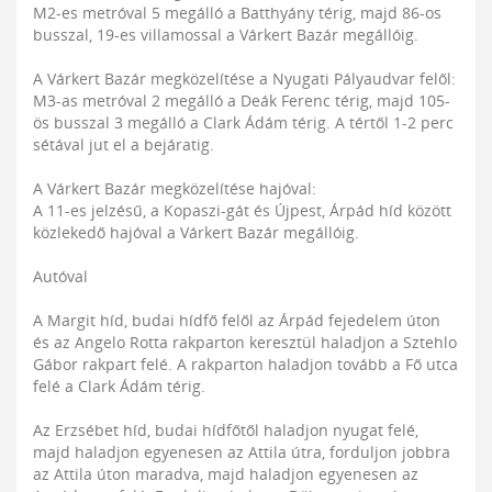
M2-es metróval 5 megálló a Batthyány térig, majd 86-os
busszal, 19-es villamossal a Várkert Bazár megállóig.
A Várkert Bazár megközelítése a Nyugati Pályaudvar felől:
M3-as metróval 2 megálló a Deák Ferenc térig, majd 105-
ös busszal 3 megálló a Clark Ádám térig. A tértől 1-2 perc
sétával jut el a bejáratig.
A Várkert Bazár megközelítése hajóval:
A 11-es jelzésű, a Kopaszi-gát és Újpest, Árpád híd között
közlekedő hajóval a Várkert Bazár megállóig.
Autóval
A Margit híd, budai hídfő felől az Árpád fejedelem úton
és az Angelo Rotta rakparton keresztül haladjon a Sztehlo
Gábor rakpart felé. A rakparton haladjon tovább a Fő utca
felé a Clark Ádám térig.
Az Erzsébet híd, budai hídfőtől haladjon nyugat felé,
majd haladjon egyenesen az Attila útra, forduljon jobbra
az Attila úton maradva, majd haladjon egyenesen az