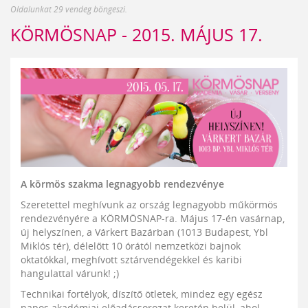
Oldalunkat 29 vendég böngészi.
KÖRMÖSNAP - 2015. MÁJUS 17.
A körmös szakma legnagyobb rendezvénye
Szeretettel meghívunk az ország legnagyobb műkörmös
rendezvényére a KÖRMÖSNAP-ra. Május 17-én vasárnap,
új helyszínen, a Várkert Bazárban (1013 Budapest, Ybl
Miklós tér), délelőtt 10 órától nemzetközi bajnok
oktatókkal, meghívott sztárvendégekkel és karibi
hangulattal várunk! ;)
Technikai fortélyok, díszítő ötletek, mindez egy egész
napos akadémiai előadássorozat keretén belül, ahol