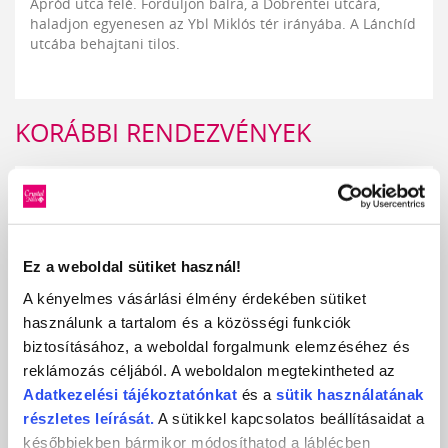
Apród utca felé. Forduljon balra, a Döbrentei utcára,
haladjon egyenesen az Ybl Miklós tér irányába. A Lánchíd
utcába behajtani tilos.
KORÁBBI RENDEZVÉNYEK
KÖRMÖSNAP 2026 NYÁR ISM.
KÖRÖMÖSNAP 2025/26 TÉL - ISMÉTLÉS
Ez a weboldal sütiket használ!
KÖRMÖSNAP NYÁR 2025
A kényelmes vásárlási élmény érdekében sütiket
használunk a tartalom és a közösségi funkciók
KÖRMÖSNAP 2024/25 TÉL ISMÉTLÉS
biztosításához, a weboldal forgalmunk elemzéséhez és
reklámozás céljából. A weboldalon megtekintheted az
KÖRMÖSNAP 2024/25 TÉL
Adatkezelési
tájékoztatónkat
és a
sütik használatának
részletes leírását.
A sütikkel kapcsolatos beállításaidat a
KÖRMÖSNAP 2024 NYÁR ISMÉTLÉS
későbbiekben bármikor módosíthatod a láblécben