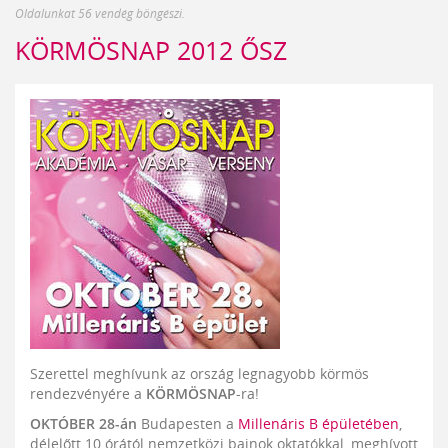
Oldalunkat 56 vendég böngészi.
KÖRMÖSNAP 2012 ŐSZ
Szerettel meghívunk az ország legnagyobb körmös
rendezvényére a
KÖRMÖSNAP
-ra!
OKTÓBER 28-án
Budapesten a
Millenáris B épületében
,
délelőtt 10 órától nemzetközi bajnok oktatókkal, meghívott