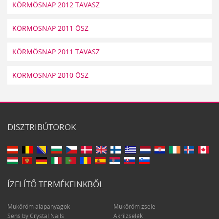
KÖRMÖSNAP 2012 TAVASZ
KÖRMÖSNAP 2011 ŐSZ
KÖRMÖSNAP 2011 TAVASZ
KÖRMÖSNAP 2010 ŐSZ
DISZTRIBÚTOROK
ÍZELÍTŐ TERMÉKEINKBŐL
Műköröm alapanyagok
Műköröm zselé
Sens by Crystal Nails
Akrilzselék