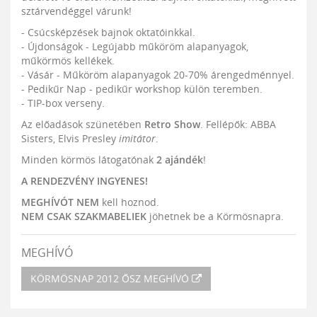
sztárvendéggel várunk!
- Csúcsképzések bajnok oktatóinkkal.
- Újdonságok - Legújabb műköröm alapanyagok,
műkörmös kellékek.
- Vásár - Műköröm alapanyagok 20-70% árengedménnyel.
- Pedikűr Nap - pedikűr workshop külön teremben.
- TIP-box verseny.
Az előadások szünetében
Retro Show
. Fellépők: ABBA
Sisters, Elvis Presley
imitátor
.
Minden körmös látogatónak
2 ajándék
!
A RENDEZVÉNY INGYENES!
MEGHÍVÓT NEM
kell hoznod.
NEM CSAK SZAKMABELIEK
jöhetnek be a Körmösnapra.
MEGHÍVÓ
KÖRMÖSNAP 2012 ŐSZ MEGHÍVÓ