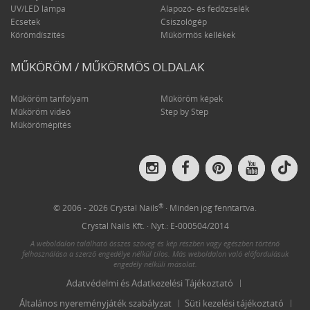
UV/LED lámpa
Alapozó- és fedőzselék
Ecsetek
Csiszológép
Körömdíszítés
Műkörmös kellékek
MŰKÖRÖM / MŰKÖRMÖS OLDALAK
Műköröm tanfolyam
Műköröm képek
Műköröm videó
Step by Step
Műkörömépítés
Crys
Crystal
Crystal
Crystal
Crystal
Nail
Nails
Nails
Nails
Nails
on
on
on
on
on
Tik
Instagram
Facebook
Pinterest
YouTube
®
© 2006 - 2026 Crystal Nails
· Minden jog fenntartva.
Crystal Nails Kft. · Nyt.: E-000504/2014
A weboldalon található összes szöveg és kép részben vagy egészben történő
felhasználása a szerző engedélye nélkül tilos. Más weboldalon való előfordulásuk
engedély nélküli másolat.
Adatvédelmi és Adatkezelési Tájékoztató
Általános nyereményjáték szabályzat
Süti kezelési tájékoztató