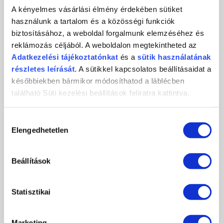
KÖRMÖSNAP NYÁR 2023 ISMÉTLÉS
A kényelmes vásárlási élmény érdekében sütiket
használunk a tartalom és a közösségi funkciók
KÖRMÖSNAP 2023 NYÁR
biztosításához, a weboldal forgalmunk elemzéséhez és
reklámozás céljából. A weboldalon megtekintheted az
KÖRMÖSNAP 2022/23 TÉL
Adatkezelési
tájékoztatónkat
és a
sütik használatának
részletes leírását.
A sütikkel kapcsolatos beállításaidat a
KÖRMÖSNAP NYÁR 2022
későbbiekben bármikor módosíthatod a láblécben
található Süti kezelési beállítások feliratra kattintva.
KÖRMÖSNAP ISMÉTLÉS
Hozzájárulás
KÖRMÖSNAP 2021-2022 TÉL
Elengedhetetlen
kiválasztása
KÖRMÖSNAP 2021 NYÁR
Beállítások
KÖRMÖSNAP 2020. TÉL
Statisztikai
KÖRMÖSNAP 2020 NYÁR
KÖRMÖSNAP 2019. TÉL
Marketing