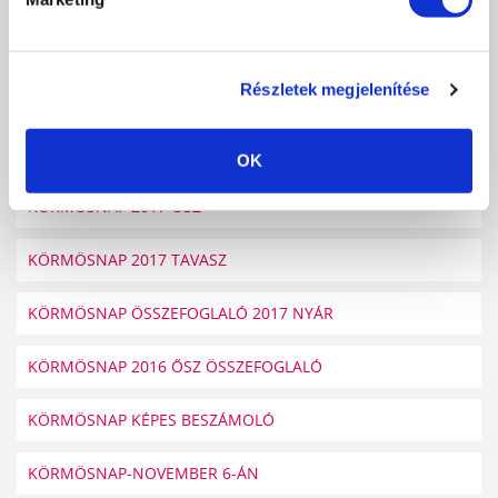
KÖRMÖSNAP 2019. NYÁR
Részletek megjelenítése
CRYSTAL NAILS KÖRMÖSNAP 2018. NYÁR
KÖRMÖSNAP ÖSSZEFOGLALÓ 2017 ŐSZ
OK
KÖRMÖSNAP 2017 ŐSZ
KÖRMÖSNAP 2017 TAVASZ
KÖRMÖSNAP ÖSSZEFOGLALÓ 2017 NYÁR
KÖRMÖSNAP 2016 ŐSZ ÖSSZEFOGLALÓ
KÖRMÖSNAP KÉPES BESZÁMOLÓ
KÖRMÖSNAP-NOVEMBER 6-ÁN