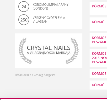
KÖRÖMOLIMPIAI ARANY
24
KÖRMÖSN
(LONDON)
VERSENY-GYŐZELEM A
250
VILÁGBAN!
KÖRMÖSN
KÖRMÖSN
BESZÁM
KÖRMÖSN
2015.NOV
BESZÁM
világbajnok-
KÖRMÖSN
Oldalunkat 61 vendég böngészi.
és
olimpiagyőztes
KÖRMÖSN
műköröm
alapanyagok