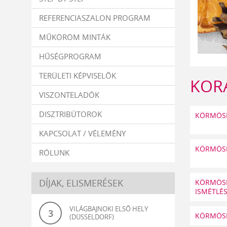
REFERENCIASZALON PROGRAM
MŰKÖRÖM MINTÁK
HŰSÉGPROGRAM
TERÜLETI KÉPVISELŐK
KOR
VISZONTELADÓK
DISZTRIBÚTOROK
KÖRMÖSN
KAPCSOLAT / VÉLEMÉNY
KÖRMÖSN
RÓLUNK
DÍJAK, ELISMERÉSEK
KÖRMÖSN
ISMÉTLÉ
VILÁGBAJNOKI ELSŐ HELY
3
KÖRMÖSN
(DÜSSELDORF)