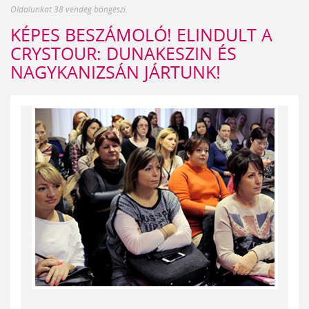
Oldalunkat 38 vendég böngészi.
KÉPES BESZÁMOLÓ! ELINDULT A
CRYSTOUR: DUNAKESZIN ÉS
NAGYKANIZSÁN JÁRTUNK!