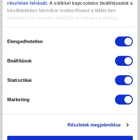
részletes leírását.
A sütikkel kapcsolatos beállításaidat a
későbbiekben bármikor módosíthatod a láblécben
található Süti kezelési beállítások feliratra kattintva.
Hozzájárulás
Elengedhetetlen
kiválasztása
Beállítások
SOCIAL MEDIA SUMMER KÖRÖMVERSENY
Statisztikai
2026-07-16
Marketing
Social Media Summer Körömverseny – mutasd meg, mit alkottál, és
nyerj értékes Crystal...
RÉSZLETEK
Részletek megjelenítése