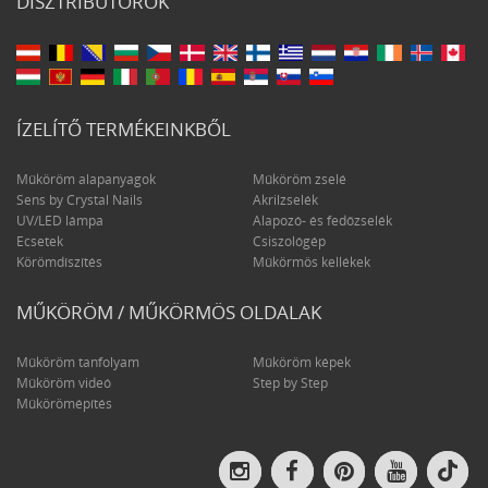
DISZTRIBÚTOROK
ÍZELÍTŐ TERMÉKEINKBŐL
Műköröm alapanyagok
Műköröm zselé
Sens by Crystal Nails
Akrilzselék
UV/LED lámpa
Alapozó- és fedőzselék
Ecsetek
Csiszológép
Körömdíszítés
Műkörmös kellékek
MŰKÖRÖM / MŰKÖRMÖS OLDALAK
Műköröm tanfolyam
Műköröm képek
Műköröm videó
Step by Step
Műkörömépítés
Crys
Crystal
Crystal
Crystal
Crystal
Nail
Nails
Nails
Nails
Nails