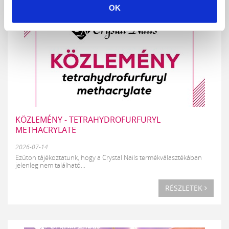
OK
KÖZLEMÉNY - TETRAHYDROFURFURYL
METHACRYLATE
2026-07-14
Ezúton tájékoztatunk, hogy a Crystal Nails termékválasztékában
jelenleg nem található...
RÉSZLETEK