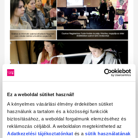
Ez a weboldal sütiket használ!
A kényelmes vásárlási élmény érdekében sütiket
használunk a tartalom és a közösségi funkciók
VISSZA
TOVÁBBIAK
biztosításához, a weboldal forgalmunk elemzéséhez és
KAPCSOLÓDÓ FRISS MŰKÖRÖM
reklámozás céljából. A weboldalon megtekintheted az
HÍREK
Adatkezelési
tájékoztatónkat
és a
sütik használatának