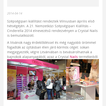
2014-04-14
Szépségipari kiállítást rendeztek Vilniusban április első
hétvégéjén. A 21. Nemzetközi Szépségipari Kiállítás –
Cinderella 2014 elnevezésű rendezvényen a Crystal Nails
is bemutatkozott.
A litvánok nagy érdeklődéssel és még nagyobb örömmel
fogadták az újításban élen járó körmös céget: sokan
megjegyezték, végre Litvániában is bevásárolhatnak a
bajnokok alapanyagából, azaz a Crystal
Nails
termékeiből.