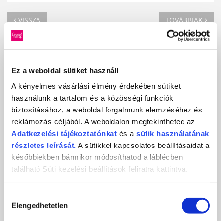
VISSZA
TOVÁBBIAK
KAPCSOLÓDÓ FRISS MŰKÖRÖM
HÍREK
Ez a weboldal sütiket használ!
A kényelmes vásárlási élmény érdekében sütiket
használunk a tartalom és a közösségi funkciók
biztosításához, a weboldal forgalmunk elemzéséhez és
reklámozás céljából. A weboldalon megtekintheted az
Adatkezelési
tájékoztatónkat
és a
sütik használatának
részletes leírását.
A sütikkel kapcsolatos beállításaidat a
későbbiekben bármikor módosíthatod a láblécben
található Süti kezelési beállítások feliratra kattintva.
SOCIAL MEDIA SUMMER KÖRÖMVERSENY
Hozzájárulás
Elengedhetetlen
kiválasztása
2026-07-16