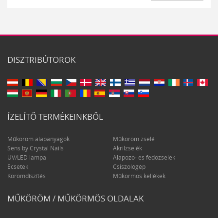
DISZTRIBÚTOROK
ÍZELÍTŐ TERMÉKEINKBŐL
Műköröm alapanyagok
Műköröm zselé
Sens by Crystal Nails
Akrilzselék
UV/LED lámpa
Alapozó- és fedőzselék
Ecsetek
Csiszológép
Körömdíszítés
Műkörmös kellékek
MŰKÖRÖM / MŰKÖRMÖS OLDALAK