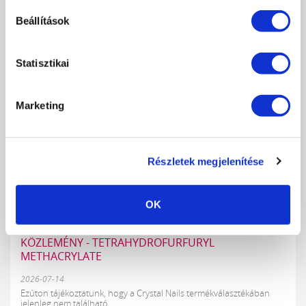
Social Media Summer Körömverseny – mutasd meg, mit alkottál, és
nyerj értékes Crystal...
Beállítások
RÉSZLETEK
Statisztikai
Marketing
Részletek megjelenítése
OK
KÖZLEMÉNY - TETRAHYDROFURFURYL
METHACRYLATE
2026-07-14
Ezúton tájékoztatunk, hogy a Crystal Nails termékválasztékában
jelenleg nem található...