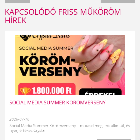
KAPCSOLÓDÓ FRISS MŰKÖRÖM
HÍREK
SOCIAL MEDIA SUMMER KÖRÖMVERSENY
2026-07-16
Social Media Summer Körömverseny – mutasd meg, mit alkottál, és
nyerj értékes Crystal...