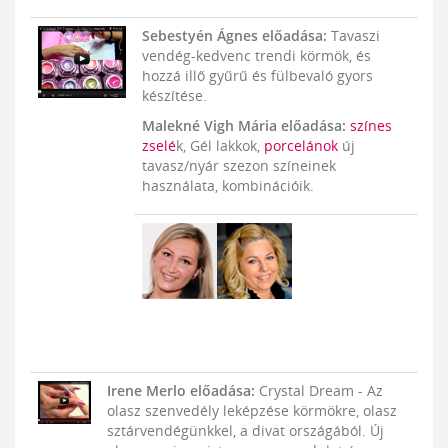
Sebestyén Ágnes előadása:
Tavaszi
vendég-kedvenc trendi körmök, és
hozzá illő gyűrű és fülbevaló gyors
készítése.
Malekné Vigh Mária előadása:
színes
zselé
k, Gél lakkok,
porcelánok
új
tavasz/nyár szezon színeinek
használata, kombinációik.
Irene Merlo előadása:
Crystal Dream - Az
olasz szenvedély leképzése körmökre, olasz
sztárvendégünkkel, a divat országából. Új