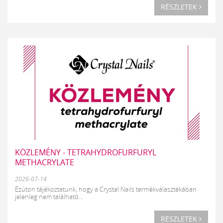
RÉSZLETEK
KÖZLEMÉNY - TETRAHYDROFURFURYL
METHACRYLATE
2026-07-14
Ezúton tájékoztatunk, hogy a Crystal Nails termékválasztékában
jelenleg nem található...
RÉSZLETEK