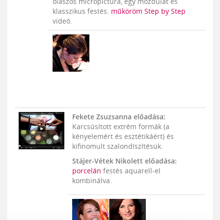
olaszos micropictura, egy mozdulat és
klasszikus festés.
műköröm
Step by Step
videó.
Fekete Zsuzsanna előadása:
Karcsúsított extrém formák (a
kényelemért és esztétikáért) és
kifinomult szalondíszítésük.
Stájer-Vétek Nikolett előadása:
porcelán
festés aquarell-el
kombinálva.