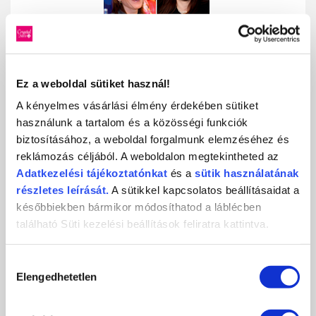
Ez a weboldal sütiket használ!
Almási Henrietta előadása:
Az új Crystal
Nails
Stiletto sablonnal készülő tökéletes
A kényelmes vásárlási élmény érdekében sütiket
stiletto köröm építése, díszítése az új Ferrari
használunk a tartalom és a közösségi funkciók
piros, ezüst 3D-zselékkel, extrém csillogás és
biztosításához, a weboldal forgalmunk elemzéséhez és
az új 2012-es Swarovski óriáskövek (pillangó)
reklámozás céljából. A weboldalon megtekintheted az
beépítése.
Adatkezelési
tájékoztatónkat
és a
sütik használatának
Váradi Szabina (Twixi) előadása:
"Hamis"
részletes leírását.
A sütikkel kapcsolatos beállításaidat a
aquarell akrilfestékkel, kombinálva egy
későbbiekben bármikor módosíthatod a láblécben
mozdulat technikával a díszítő Olimpiai
bajnoktól.
található Süti kezelési beállítások feliratra kattintva.
Hozzájárulás
Elengedhetetlen
kiválasztása