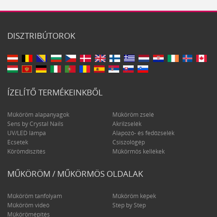
DISZTRIBÚTOROK
ÍZELÍTŐ TERMÉKEINKBŐL
Műköröm alapanyagok
Műköröm zselé
Sens by Crystal Nails
Akrilzselék
UV/LED lámpa
Alapozó- és fedőzselék
Ecsetek
Csiszológép
Körömdíszítés
Műkörmös kellékek
MŰKÖRÖM / MŰKÖRMÖS OLDALAK
Műköröm tanfolyam
Műköröm képek
Műköröm videó
Step by Step
Műkörömépítés