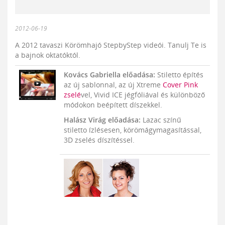
2012-06-19
A 2012 tavaszi Körömhajó StepbyStep videói. Tanulj Te is
a bajnok oktatóktól.
Kovács Gabriella előadása:
Stiletto építés
az új sablonnal, az új Xtreme
Cover Pink
zselé
vel, Vivid ICE jégfóliával és különböző
módokon beépített díszekkel.
Halász Virág előadása:
Lazac színű
stiletto ízlésesen, körömágymagasítással,
3D zselés díszítéssel.