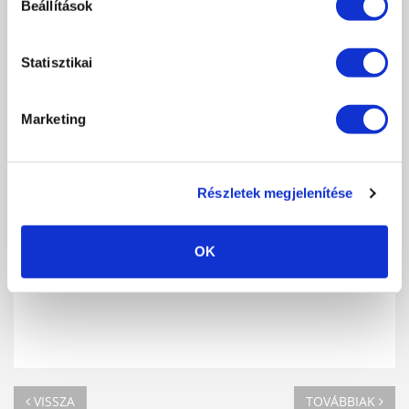
Beállítások
Statisztikai
Mikó Krisztina előadása:
Új, márványozás
és tűzminta Gél lakkal! - trükkös, egyszerű,
gyors, különleges. Az új, látványos 3D
Marketing
Stickers-ek (domborodó matricák)
pofonegyszerű használata.
Kóbori Judit előadása:
porcelán
díszítés és
akrilfestés.
Részletek megjelenítése
OK
VISSZA
TOVÁBBIAK