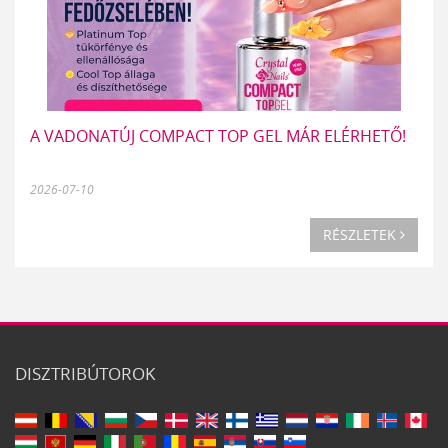
A VADONATÚJ COMPACT TOP GEL MÁR ELÉRHETŐ!
2026-07-10
RÉSZLETEK
DISZTRIBÚTOROK