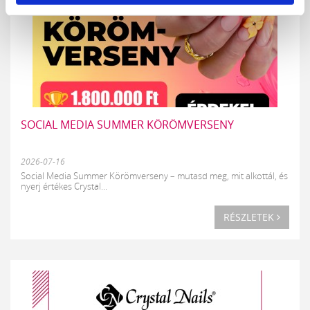
SOCIAL MEDIA SUMMER KÖRÖMVERSENY
2026-07-16
Social Media Summer Körömverseny – mutasd meg, mit alkottál, és
nyerj értékes Crystal...
RÉSZLETEK