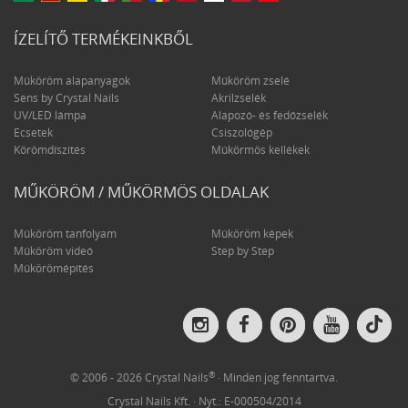
ÍZELÍTŐ TERMÉKEINKBŐL
Műköröm alapanyagok
Műköröm zselé
Sens by Crystal Nails
Akrilzselék
UV/LED lámpa
Alapozó- és fedőzselék
Ecsetek
Csiszológép
Körömdíszítés
Műkörmös kellékek
MŰKÖRÖM / MŰKÖRMÖS OLDALAK
Műköröm tanfolyam
Műköröm képek
Műköröm videó
Step by Step
Műkörömépítés
Crys
Crystal
Crystal
Crystal
Crystal
Nail
Nails
Nails
Nails
Nails
on
on
on
on
on
Tik
Instagram
Facebook
Pinterest
YouTube
®
© 2006 - 2026 Crystal Nails
· Minden jog fenntartva.
Crystal Nails Kft. · Nyt.: E-000504/2014