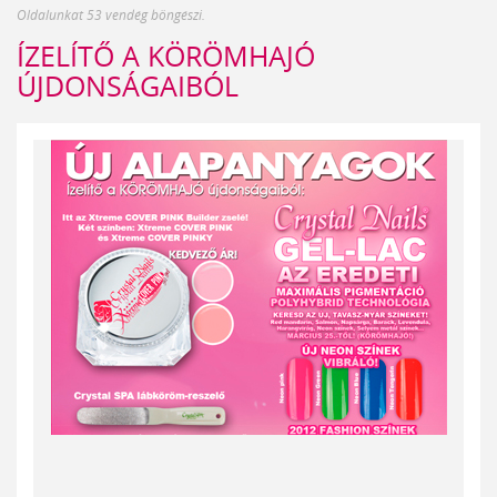
Oldalunkat 53 vendég böngészi.
ÍZELÍTŐ A KÖRÖMHAJÓ
ÚJDONSÁGAIBÓL