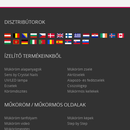
DISZTRIBÚTOROK
ÍZELÍTŐ TERMÉKEINKBŐL
Műköröm alapanyagok
Műköröm zselé
Sens by Crystal Nails
Akrilzselék
UV/LED lámpa
Alapozó- és fedőzselék
Ecsetek
Csiszológép
Körömdíszítés
Műkörmös kellékek
MŰKÖRÖM / MŰKÖRMÖS OLDALAK
Műköröm tanfolyam
Műköröm képek
Műköröm videó
Step by Step
Műkörömépítés