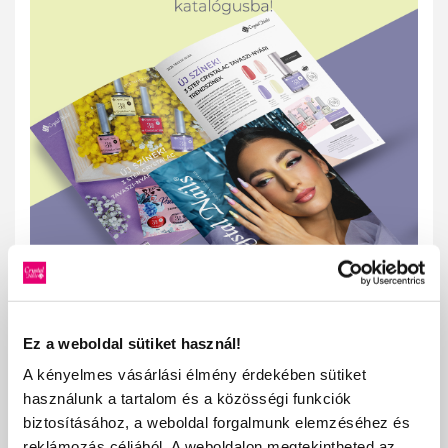
Ez a weboldal sütiket használ!
MEGNÉZEM
A kényelmes vásárlási élmény érdekében sütiket
használunk a tartalom és a közösségi funkciók
biztosításához, a weboldal forgalmunk elemzéséhez és
VISSZA
TOVÁBBIAK
reklámozás céljából. A weboldalon megtekintheted az