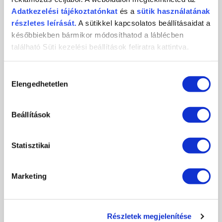
Adatkezelési
tájékoztatónkat
és a
sütik használatának
KAPCSOLÓDÓ FRISS MŰKÖRÖM
részletes leírását.
A sütikkel kapcsolatos beállításaidat a
HÍREK
későbbiekben bármikor módosíthatod a láblécben
található Süti kezelési beállítások feliratra kattintva.
Hozzájárulás
Elengedhetetlen
kiválasztása
Beállítások
Statisztikai
SOCIAL MEDIA SUMMER KÖRÖMVERSENY
Marketing
2026-07-16
Social Media Summer Körömverseny – mutasd meg, mit alkottál, és
nyerj értékes Crystal...
Részletek megjelenítése