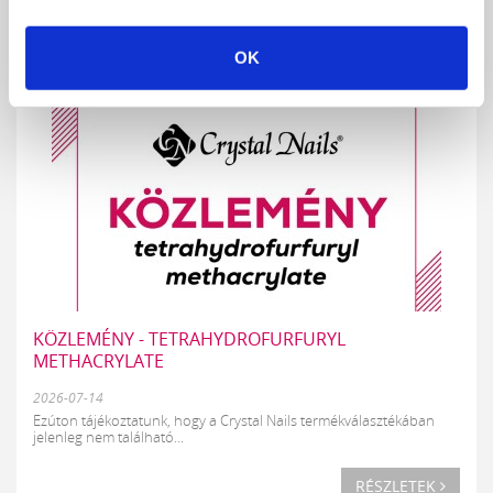
RÉSZLETEK
OK
KÖZLEMÉNY - TETRAHYDROFURFURYL
METHACRYLATE
2026-07-14
Ezúton tájékoztatunk, hogy a Crystal Nails termékválasztékában
jelenleg nem található...
RÉSZLETEK