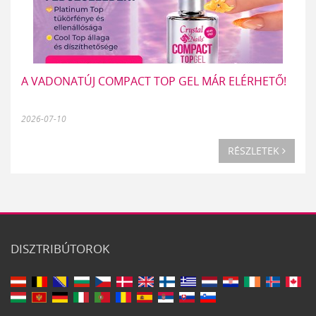
A VADONATÚJ COMPACT TOP GEL MÁR ELÉRHETŐ!
2026-07-10
RÉSZLETEK
DISZTRIBÚTOROK