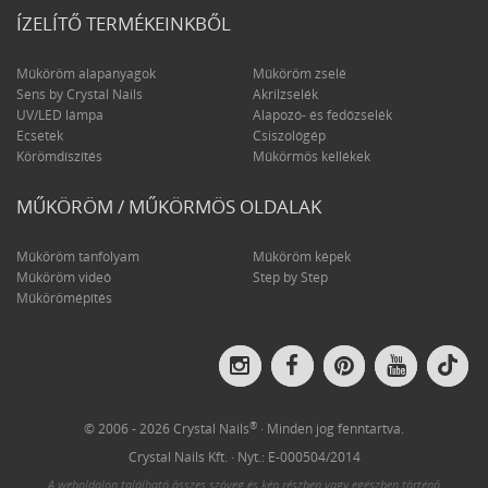
ÍZELÍTŐ TERMÉKEINKBŐL
Műköröm alapanyagok
Műköröm zselé
Sens by Crystal Nails
Akrilzselék
UV/LED lámpa
Alapozó- és fedőzselék
Ecsetek
Csiszológép
Körömdíszítés
Műkörmös kellékek
MŰKÖRÖM / MŰKÖRMÖS OLDALAK
Műköröm tanfolyam
Műköröm képek
Műköröm videó
Step by Step
Műkörömépítés
Crys
Crystal
Crystal
Crystal
Crystal
Nail
Nails
Nails
Nails
Nails
on
on
on
on
on
Tik
Instagram
Facebook
Pinterest
YouTube
®
© 2006 - 2026 Crystal Nails
· Minden jog fenntartva.
Crystal Nails Kft. · Nyt.: E-000504/2014
A weboldalon található összes szöveg és kép részben vagy egészben történő