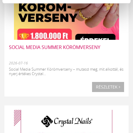
SOCIAL MEDIA SUMMER KÖRÖMVERSENY
2026-07-16
Social Media Summer Körömverseny – mutasd meg, mit alkottál, és
nyerj értékes Crystal...
RÉSZLETEK