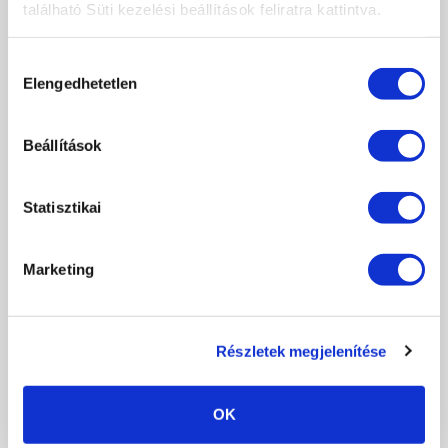
található Süti kezelési beállítások feliratra kattintva.
Hozzájárulás
Elengedhetetlen
kiválasztása
Beállítások
Statisztikai
Marketing
VISSZA
TOVÁBBIAK
KAPCSOLÓDÓ FRISS MŰKÖRÖM
HÍREK
Részletek megjelenítése
OK