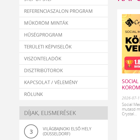
REFERENCIASZALON PROGRAM
MŰKÖRÖM MINTÁK
HŰSÉGPROGRAM
TERÜLETI KÉPVISELŐK
VISZONTELADÓK
DISZTRIBÚTOROK
SOCIAL
KAPCSOLAT / VÉLEMÉNY
KÖRÖM
RÓLUNK
2026-07-1
Social M
mutasd meg
DÍJAK, ELISMERÉSEK
Crystal...
VILÁGBAJNOKI ELSŐ HELY
3
(DÜSSELDORF)