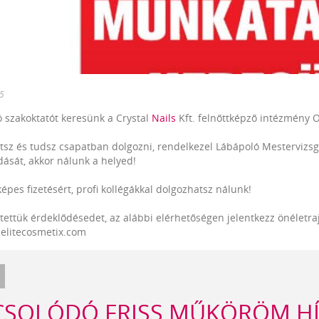
5
 szakoktatót keresünk a Crystal
Nails
Kft. felnőttképző intézmény O
tsz és tudsz csapatban dolgozni, rendelkezel Lábápoló Mestervizs
ását, akkor nálunk a helyed!
épes fizetésért, profi kollégákkal dolgozhatsz nálunk!
ltettük érdeklődésedet, az alábbi elérhetőségen jelentkezz önéletra
elitecosmetix.com
CSOLÓDÓ FRISS MŰKÖRÖM H