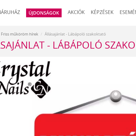
BÁRUHÁZ
AKCIÓK
KÉPZÉSEK
ESEMÉ
ÚJDONSÁGOK
Friss műköröm hírek
Állásajánlat - Lábápoló szakoktató
SAJÁNLAT - LÁBÁPOLÓ SZAK