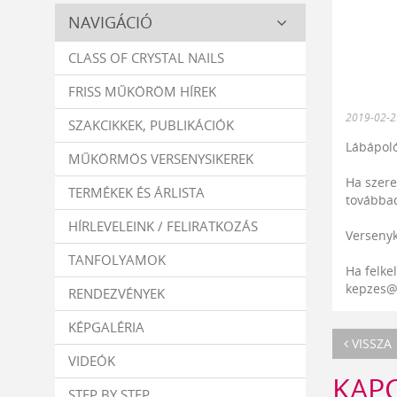
Crystal
NAVIGÁCIÓ
Nails
CLASS OF CRYSTAL NAILS
FRISS MŰKÖRÖM HÍREK
2019-02-2
SZAKCIKKEK, PUBLIKÁCIÓK
Lábápoló
MŰKÖRMÖS VERSENYSIKEREK
Ha szere
TERMÉKEK ÉS ÁRLISTA
továbbad
HÍRLEVELEINK / FELIRATKOZÁS
Versenyk
TANFOLYAMOK
Ha felke
kepzes@
RENDEZVÉNYEK
KÉPGALÉRIA
VISSZA
VIDEÓK
KAP
STEP BY STEP