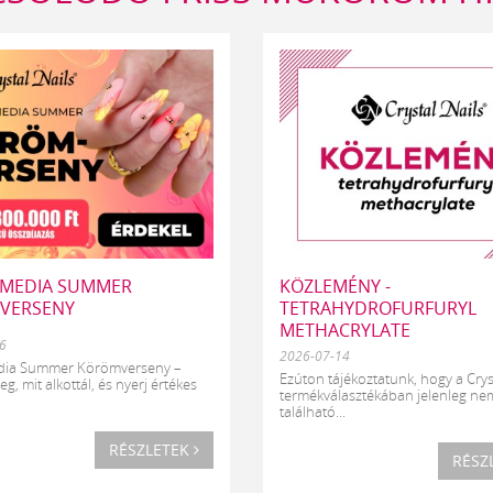
 MEDIA SUMMER
KÖZLEMÉNY -
VERSENY
TETRAHYDROFURFURYL
METHACRYLATE
6
2026-07-14
edia Summer Körömverseny –
Ezúton tájékoztatunk, hogy a Crys
, mit alkottál, és nyerj értékes
termékválasztékában jelenleg ne
található...
RÉSZLETEK
RÉSZ