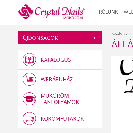
Műköröm
RÓLUNK
WE
Kezdőlap
ÚJDONSÁGOK
ÁLLÁ
KATALÓGUS
WEBÁRUHÁZ
MŰKÖRÖM
TANFOLYAMOK
KÖRÖMFUTÁROK