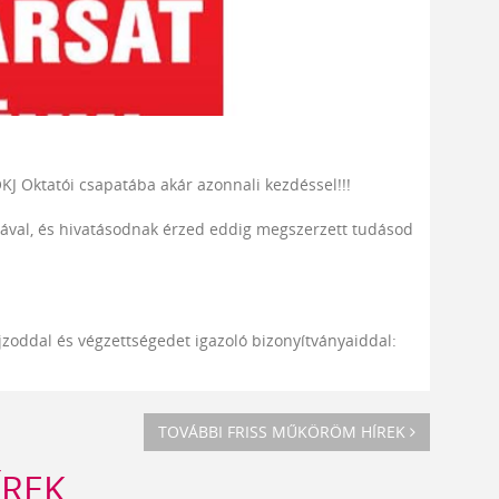
KJ Oktatói csapatába akár azonnali kezdéssel!!!
gával, és hivatásodnak érzed eddig megszerzett tudásod
jzoddal és végzettségedet igazoló bizonyítványaiddal:
TOVÁBBI FRISS MŰKÖRÖM HÍREK
ÍREK