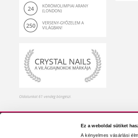
KÖRÖMOLIMPIAI ARANY
24
(LONDON)
VERSENY-GYŐZELEM A
250
VILÁGBAN!
világbajnok-
Oldalunkat 61 vendég böngészi.
és
olimpiagyőztes
műköröm
alapanyagok
Ez a weboldal sütiket has
DISZTRIBÚTOROK
ÍZELÍTŐ TERMÉKEIN
A kényelmes vásárlási élm