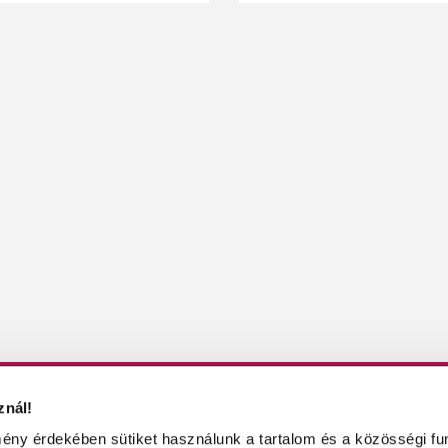
znál!
KBŐL
MŰKÖRÖM / MŰKÖRMÖS OLDALAK
ény érdekében sütiket használunk a tartalom és a közösségi fu