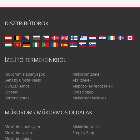
DISZTRIBÚTOROK
ÍZELÍTŐ TERMÉKEINKBŐL
Műköröm alapanyagok
Műköröm zselé
Sens by Crystal Nails
Akrilzselék
UV/LED lámpa
Alapozó- és fedőzselék
Ecsetek
Csiszológép
Körömdíszítés
Műkörmös kellékek
MŰKÖRÖM / MŰKÖRMÖS OLDALAK
Műköröm tanfolyam
Műköröm képek
Műköröm videó
Step by Step
Műkörömépítés