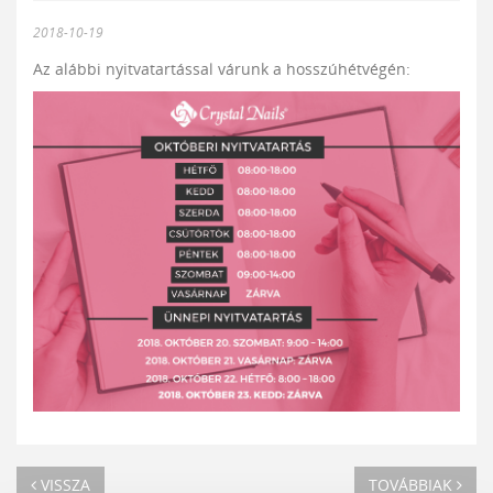
2018-10-19
Az alábbi nyitvatartással várunk a hosszúhétvégén:
VISSZA
TOVÁBBIAK