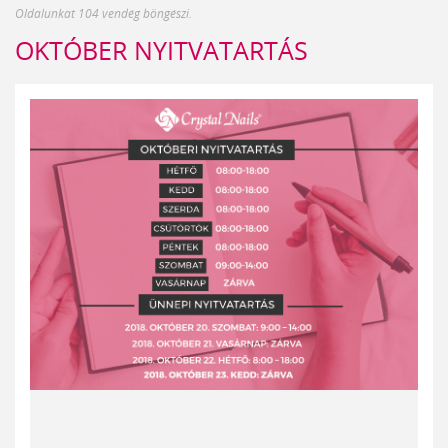
Oldalunkat 104 vendég böngészi.
OKTÓBER NYITVATARTÁS