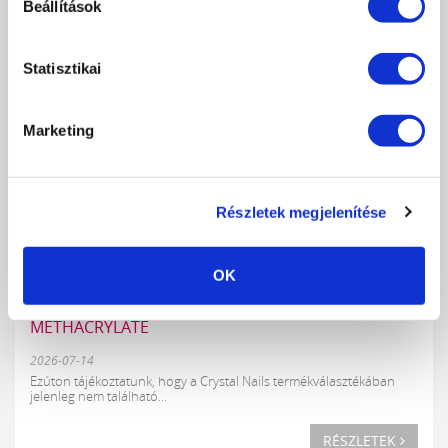
Beállítások
RÉSZLETEK
Statisztikai
Marketing
Részletek megjelenítése
OK
KÖZLEMÉNY - TETRAHYDROFURFURYL
METHACRYLATE
2026-07-14
Ezúton tájékoztatunk, hogy a Crystal Nails termékválasztékában
jelenleg nem található...
RÉSZLETEK