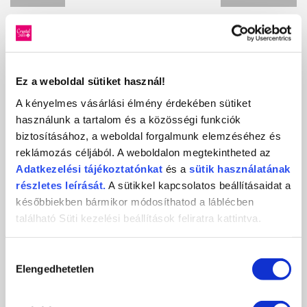
KAPCSOLÓDÓ FRISS MŰKÖRÖM
HÍREK
Ez a weboldal sütiket használ!
A kényelmes vásárlási élmény érdekében sütiket
használunk a tartalom és a közösségi funkciók
biztosításához, a weboldal forgalmunk elemzéséhez és
reklámozás céljából. A weboldalon megtekintheted az
Adatkezelési
tájékoztatónkat
és a
sütik használatának
részletes leírását.
A sütikkel kapcsolatos beállításaidat a
későbbiekben bármikor módosíthatod a láblécben
található Süti kezelési beállítások feliratra kattintva.
SOCIAL MEDIA SUMMER KÖRÖMVERSENY
Hozzájárulás
2026-07-16
Elengedhetetlen
kiválasztása
Social Media Summer Körömverseny – mutasd meg, mit alkottál, és
nyerj értékes Crystal...