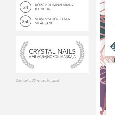
KÖRÖMOLIMPIAI ARANY
24
(LONDON)
VERSENY-GYŐZELEM A
250
VILÁGBAN!
világbajnok-
Oldalunkat 55 vendég böngészi.
és
olimpiagyőztes
műköröm
alapanyagok