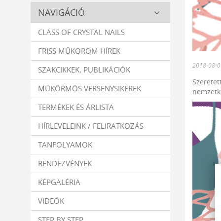
Crystal
NAVIGÁCIÓ
Nails
CLASS OF CRYSTAL NAILS
FRISS MŰKÖRÖM HÍREK
2018-08-0
SZAKCIKKEK, PUBLIKÁCIÓK
Szeretet
MŰKÖRMÖS VERSENYSIKEREK
nemzetkö
TERMÉKEK ÉS ÁRLISTA
HÍRLEVELEINK / FELIRATKOZÁS
TANFOLYAMOK
RENDEZVÉNYEK
KÉPGALÉRIA
VIDEÓK
STEP BY STEP