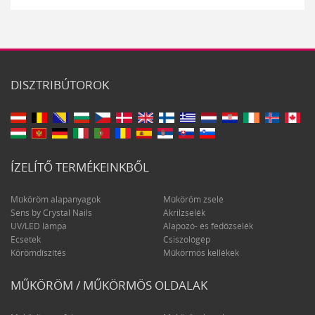
DISZTRIBÚTOROK
ÍZELÍTŐ TERMÉKEINKBŐL
Műköröm alapanyagok
Műköröm zselé
Sens by Crystal Nails
Akrilzselék
UV/LED lámpa
Alapozó- és fedőzselék
Ecsetek
Csiszológép
Körömdíszítés
Műkörmös kellékek
MŰKÖRÖM / MŰKÖRMÖS OLDALAK