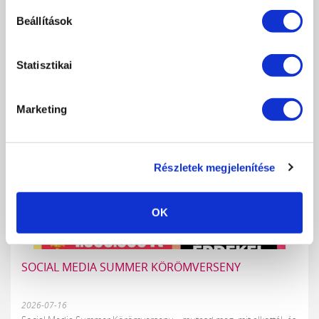
Beállítások
VISSZA
TOVÁBBIAK
KAPCSOLÓDÓ FRISS MŰKÖRÖM
Statisztikai
HÍREK
Marketing
Részletek megjelenítése
OK
SOCIAL MEDIA SUMMER KÖRÖMVERSENY
2026-07-16