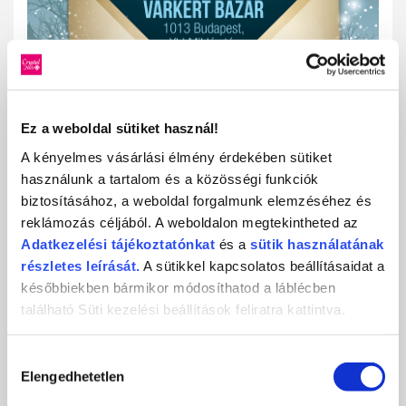
Ez a weboldal sütiket használ!
A kényelmes vásárlási élmény érdekében sütiket
használunk a tartalom és a közösségi funkciók
biztosításához, a weboldal forgalmunk elemzéséhez és
reklámozás céljából. A weboldalon megtekintheted az
Adatkezelési
tájékoztatónkat
és a
sütik használatának
részletes leírását.
A sütikkel kapcsolatos beállításaidat a
későbbiekben bármikor módosíthatod a láblécben
található Süti kezelési beállítások feliratra kattintva.
Jelentkezési lap letöltéséért kattints
IDE!
(word)
Jelentkezési lap letöltéséért kattints
IDE!
(pdf)
Hozzájárulás
Versenykiírásért kattints
IDE
!
Elengedhetetlen
kiválasztása