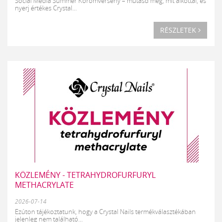
Social Media Summer Körömverseny – mutasd meg, mit alkottál, és
nyerj értékes Crystal...
RÉSZLETEK
KÖZLEMÉNY - TETRAHYDROFURFURYL
METHACRYLATE
2026-07-14
Ezúton tájékoztatunk, hogy a Crystal Nails termékválasztékában
jelenleg nem található...