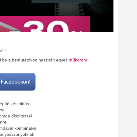
ól!
d be a bemutatókon használt egyes
műköröm
pítés és oldás
sel
omda díszítéssel
ömre
omdával kombinálva
i menyasszonyoknak