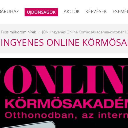
BÁRUHÁZ
AKCIÓK
KÉPZÉSEK
ESEMÉ
ÚJDONSÁGOK
Friss műköröm hírek
JÖN! Ingyenes Online KörmösAkadémia-október 16
! INGYENES ONLINE KÖRMÖSA