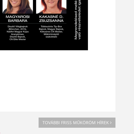
TOVÁBBI FRISS MŰKÖRÖM HÍREK