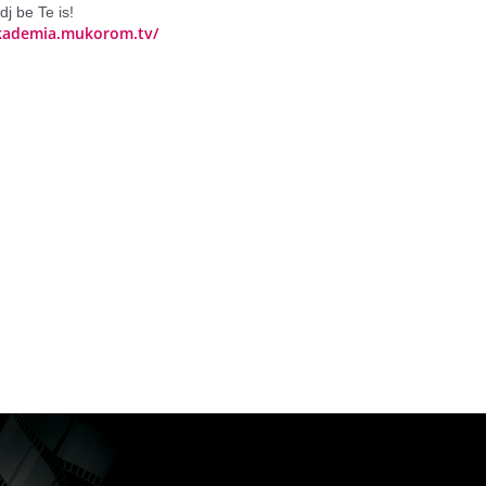
j be Te is!
kademia.mukorom.tv/