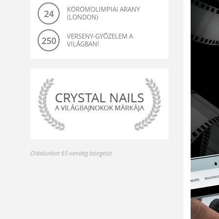
KÖRÖMOLIMPIAI ARANY
24
(LONDON)
VERSENY-GYŐZELEM A
250
VILÁGBAN!
világbajnok-
Oldalunkat 65 vendég böngészi.
és
olimpiagyőztes
műköröm
alapanyagok