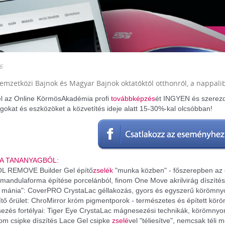
6
emzetközi Bajnok és Magyar Bajnok oktatóktól otthonról, a nappalib
l az Online KörmösAkadémia profi
továbbképzés
ét INGYEN és szerez
okat és eszközöket a közvetítés ideje alatt 15-30%-kal olcsóbban!
 A TANANYAGBÓL:
L REMOVE Builder Gel építő
zselék
"munka közben" - főszerepben az é
 mandulaforma építése porcelánból, finom One Move akrilvirág díszítés
ia mánia": CoverPRO CrystaLac géllakozás, gyors és egyszerű körömny
ítő őrület: ChroMirror króm pigmentporok - természetes és épített kör
ezés fortélyai: Tiger Eye CrystaLac mágnesezési technikák, körömny
nom csipke díszítés Lace Gel csipke
zselé
vel "téliesítve", nemcsak tél