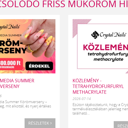
CSOLÓDÓ FRISS MŰKÖRÖM H
 MEDIA SUMMER
KÖZLEMÉNY -
VERSENY
TETRAHYDROFURFURYL
METHACRYLATE
6
2026-07-14
edia Summer Körömverseny –
Ezúton tájékoztatunk, hogy a Crys
, mit alkottál, és nyerj értékes
termékválasztékában jelenleg ne
található...
RÉSZLETEK
RÉSZ