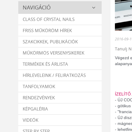
Crystal
NAVIGÁCIÓ
Nails
CLASS OF CRYSTAL NAILS
FRISS MŰKÖRÖM HÍREK
2016-09-1
SZAKCIKKEK, PUBLIKÁCIÓK
Tanulj N
MŰKÖRMÖS VERSENYSIKEREK
Végezd e
TERMÉKEK ÉS ÁRLISTA
alapanyag
HÍRLEVELEINK / FELIRATKOZÁS
TANFOLYAMOK
ÍZELÍTŐ
RENDEZVÉNYEK
- ÚJ COO
- gótikus
KÉPGALÉRIA
- "franc
- ÚJ dísz
VIDEÓK
- mágnes
- lehetfi
STEP BY STEP