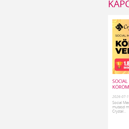
KAP
SOCIAL
KÖRÖM
2026-07-1
Social M
mutasd meg
Crystal...