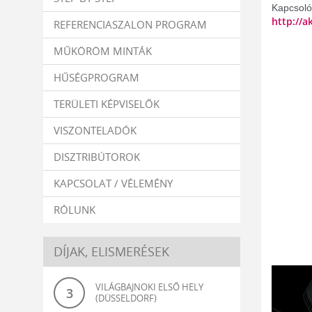
Kapcsolód
http://
a
REFERENCIASZALON PROGRAM
MŰKÖRÖM MINTÁK
HŰSÉGPROGRAM
TERÜLETI KÉPVISELŐK
VISZONTELADÓK
DISZTRIBÚTOROK
KAPCSOLAT / VÉLEMÉNY
RÓLUNK
DÍJAK, ELISMERÉSEK
VILÁGBAJNOKI ELSŐ HELY
3
(DÜSSELDORF)