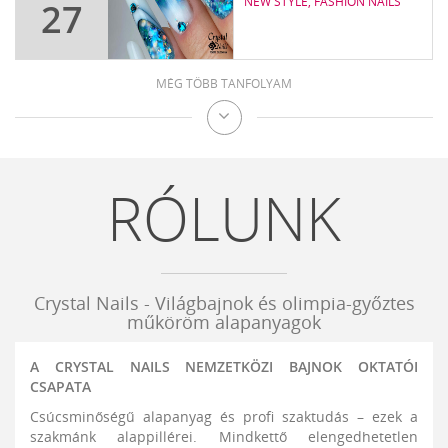
NEW STYLE, FASHION NAILS
27
MÉG TÖBB TANFOLYAM
Crystal
Nails
műkörmös
RÓLUNK
tanfolyamok
Crystal Nails - Világbajnok és olimpia-győztes
műköröm alapanyagok
A CRYSTAL NAILS NEMZETKÖZI BAJNOK OKTATÓI
CSAPATA
Csúcsminőségű alapanyag és profi szaktudás – ezek a
szakmánk alappillérei. Mindkettő elengedhetetlen