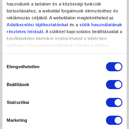
használunk a tartalom és a közösségi funkciók
2026-06-07
biztosításához, a weboldal forgalmunk elemzéséhez és
Több mint 60 slágertermék segít abban, hogy vendégeid körmei
reklámozás céljából. A weboldalon megtekintheted az
egész nyáron a figyelem...
Adatkezelési
tájékoztatónkat
és a
sütik használatának
részletes leírását.
A sütikkel kapcsolatos beállításaidat a
RÉSZLETEK
későbbiekben bármikor módosíthatod a láblécben
található Süti kezelési beállítások feliratra kattintva.
Hozzájárulás
Elengedhetetlen
kiválasztása
Beállítások
Statisztikai
VADONATÚJ NEON 3 STEP ÁRNYALATOK
Marketing