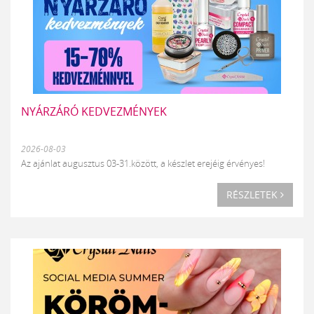
NYÁRZÁRÓ KEDVEZMÉNYEK
2026-08-03
Az ajánlat augusztus 03-31.között, a készlet erejéig érvényes!
RÉSZLETEK