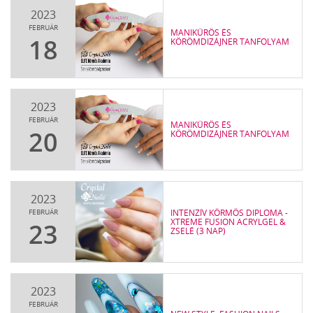
2023
FEBRUÁR
MANIKŰRÖS ÉS
18
KÖRÖMDIZÁJNER TANFOLYAM
2023
FEBRUÁR
MANIKŰRÖS ÉS
20
KÖRÖMDIZÁJNER TANFOLYAM
2023
FEBRUÁR
INTENZÍV KÖRMÖS DIPLOMA -
XTREME FUSION ACRYLGEL &
23
ZSELÉ (3 NAP)
2023
FEBRUÁR