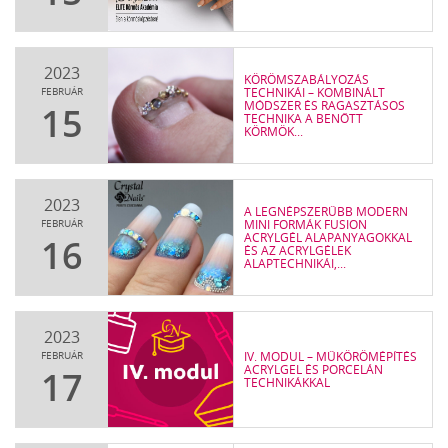
2023
KÖRÖMSZABÁLYOZÁS
FEBRUÁR
TECHNIKÁI – KOMBINÁLT
MÓDSZER ÉS RAGASZTÁSOS
15
TECHNIKA A BENŐTT
KÖRMÖK...
2023
A LEGNÉPSZERŰBB MODERN
FEBRUÁR
MINI FORMÁK FUSION
ACRYLGÉL ALAPANYAGOKKAL
16
ÉS AZ ACRYLGÉLEK
ALAPTECHNIKÁI,...
2023
FEBRUÁR
IV. MODUL – MŰKÖRÖMÉPÍTÉS
ACRYLGEL ÉS PORCELÁN
17
TECHNIKÁKKAL