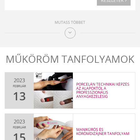
RÉSZLETEK
MUTASS TÖBBET
Mutass
többet
MŰKÖRÖM TANFOLYAMOK
2023
PORCELÁN TECHNIKAI KÉPZÉS
FEBRUÁR
AZ ALAPOKTÓL A
13
PROFESSZIONÁLIS
ANYAGKEZELÉSIG
2023
FEBRUÁR
MANIKŰRÖS ÉS
15
KÖRÖMDIZÁJNER TANFOLYAM