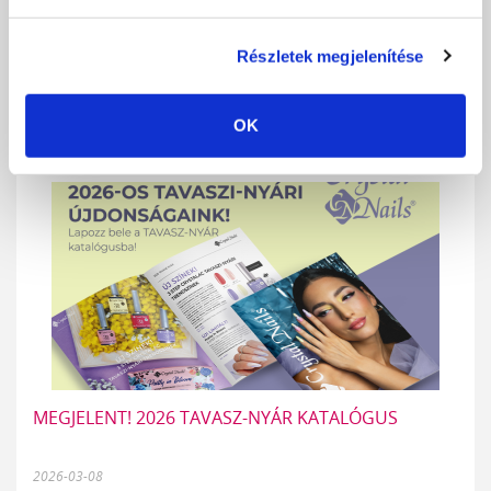
2026-05-06
Merész lime, ragyogó narancs, izzó piros és vadító sárga – ezek a
trendi árnyalatok...
Részletek megjelenítése
RÉSZLETEK
OK
MEGJELENT! 2026 TAVASZ-NYÁR KATALÓGUS
2026-03-08