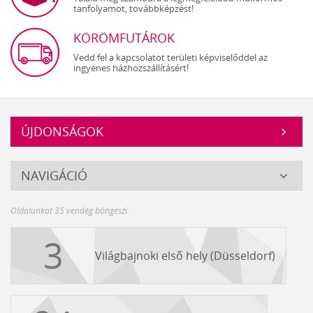
tanfolyamot, továbbképzést!
KÖRÖMFUTÁROK
Vedd fel a kapcsolatot területi képviselőddel az
ingyenes házhozszállításért!
ÚJDONSÁGOK
Crystal
NAVIGÁCIÓ
Nails
Oldalunkat 35 vendég böngészi.
3
Világbajnoki első hely (Düsseldorf)