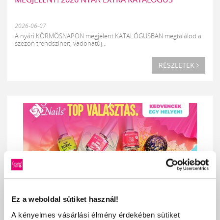
2026-06-07
A nyári KÖRMÖSNAPON megjelent KATALÓGUSBAN megtalálod a
szezon trendszíneit, vadonatúj...
RÉSZLETEK
Ez a weboldal sütiket használ!
TOP NYÁR. TOP VÁLASZTÁS. A LEGFORRÓBB NYÁRI
A kényelmes vásárlási élmény érdekében sütiket
KEDVENCEK MOST EGY HELYEN VÁRNAK!