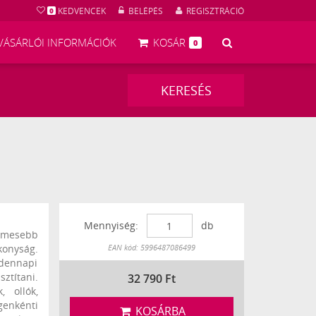
KEDVENCEK
BELÉPÉS
REGISZTRÁCIÓ
0
KERESÉS
VÁSÁRLÓI INFORMÁCIÓK
KOSÁR
0
KERESÉS
3
Mennyiség:
db
elmesebb
Készleten
onyság.
EAN kód: 5996487086499
ndennapi
ztítani.
32 790
Ft
, ollók,
enkénti
KOSÁRBA