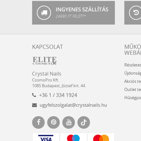
INGYENES SZÁLLÍTÁS
24990 FT FELETT*
KAPCSOLAT
MŰK
WEBÁ
Részlete
Crystal
CosmoPro
Újdonsá
Crystal Nails
Nails
Kft.
CosmoPro Kft.
Akciós t
Hungary
1085
Budapest
,
József krt. 44.
Outlet t
+36 1 / 334 1924
Hűségpo
ugyfelszolgalat@crystalnails.hu
www.crystalnails.hu