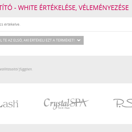
TÓ - WHITE ÉRTÉKELÉSE, VÉLEMÉNYEZÉSE
s értékelve.
L TE AZ ELSŐ
, AKI ÉRTÉKELI EZT A TERMÉKET!
állításaitól függően.
Crystal
P.Shine
SPA