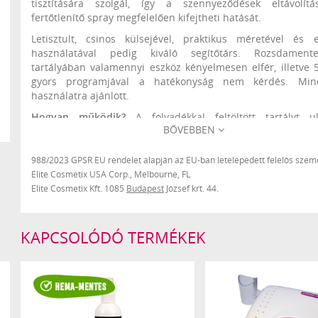
tisztítására szolgál, így a szennyeződések eltávolít
fertőtlenítő spray megfelelően kifejtheti hatását.
Letisztult, csinos külsejével, praktikus méretével és 
használatával pedig kiváló segítőtárs. Rozsdament
tartályában valamennyi eszköz kényelmesen elfér, illetve 
gyors programjával a hatékonyság nem kérdés. Min
használatra ajánlott.
Hogyan működik?
A folyadékkal feltöltött tartályt u
BŐVEBBEN
hullámok rezgetik meg, ezáltal valamennyi szenn
könnyedén leválik a behelyezett felületekről. A makacsa
szennyeződéseket fellazítja, a mindennapi szennyeződések
988/2023 GPSR EU rendelet alapján az EU-ban letelepedett felelős szemé
könnyedén eltávolítja.
Elite Cosmetix USA Corp., Melbourne, FL
Elite Cosmetix Kft. 1085
Budapest
József krt. 44.
A berendezésben csak víz- ill., a felhasznált vegyszernek ell
tárgyak/eszközök használhatóak. Az alkalmazott vegyszer használa
gondosan olvassa el a termékhez mellékelt használati útmutatót
.
KAPCSOLÓDÓ TERMÉKEK
Tartozék: Hálózati adapter
Teljesítmény: max. 15W
Tartály kapacitás: max. 450ml
Időzítő: max. 5 perc
Két szuper színben!