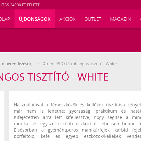
ÍTÁS 24990 FT FELETT!
ŐLAP
ÚJDONSÁGOK
AKCIÓK
OUTLET
MAGAZIN
ító berendezések,...
XtremePRO Ultrahangos tisztító - White
GOS TISZTÍTÓ - WHITE
11642
Használatával a fémeszközök és kellékek tisztítása kény
már nem is lehetne: gyorsaság, praktikum és haték
Kifejezetten arra lett kifejlesztve, hogy segítse a mi
munkát és egyszerre több eszközt is lehessen benne tis
Elsősorban a gyémántporos manikűrfejek, karbid fejek
bőrfeltoló, kefe és egyéb eszközök/kellékek vendég