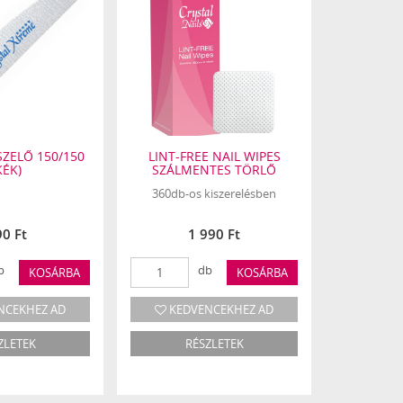
ZELŐ 150/150
LINT-FREE NAIL WIPES
IRONX B
KÉK)
SZÁLMENTES TÖRLŐ
360db-os kiszerelésben
0 Ft
1 990 Ft
b
db
KOSÁRBA
KOSÁRBA
NCEKHEZ AD
KEDVENCEKHEZ AD
KEDV
ZLETEK
RÉSZLETEK
R