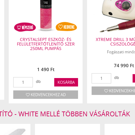
Használati Útmutató (HU)
Manual Guide
CRYSTALSEPT ESZKÖZ- ÉS
XTREME DRILL 3 
FELÜLETFERTŐTLENÍTŐ SZER
CSISZOLÓG
250ML PUMPÁS
Fogászati minő
74 990 Ft
1 490 Ft
db
db
KOSÁRBA
KEDVENCEKHE
KEDVENCEKHEZ AD
ÍTÓ - WHITE MELLÉ TÖBBEN VÁSÁROLTÁK