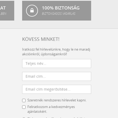
LAT
100% BIZTONSÁG
LBEN
BIZTONSÁGOS VÁSÁRLÁS
KÖVESS MINKET!
Iratkozz fel hírlevelünkre, hogy le ne maradj
akcióinkról, újdonságainkról!
Szeretnék rendszeres hírlevelet kapni.
Feliratkozom a kedvezményes
ajánlatokért.