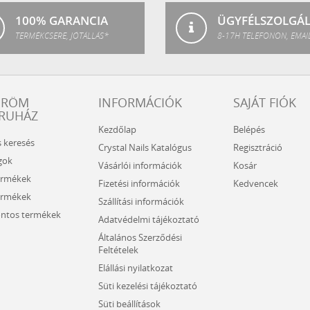
100% GARANCIA
ÜGYFÉLSZOLGÁ
TERMÉKCSERE, JÓTÁLLÁS*
8-17H TELEFONON, EMAI
ÖRÖM
INFORMÁCIÓK
SAJÁT FIÓK
RUHÁZ
Kezdőlap
Belépés
s keresés
Crystal Nails Katalógus
Regisztráció
gok
Vásárlói információk
Kosár
ermékek
Fizetési információk
Kedvencek
ermékek
Szállítási információk
ntos termékek
Adatvédelmi tájékoztató
Általános Szerződési
Feltételek
Elállási nyilatkozat
Süti kezelési tájékoztató
Süti beállítások