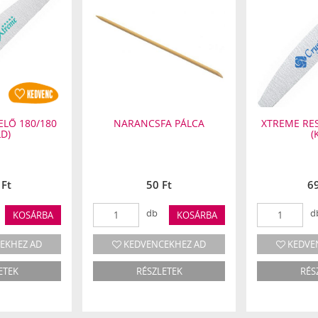
ELŐ 180/180
NARANCSFA PÁLCA
XTREME RES
LD)
(
 Ft
50 Ft
69
db
d
KOSÁRBA
KOSÁRBA
EKHEZ AD
KEDVENCEKHEZ AD
KEDVE
ETEK
RÉSZLETEK
RÉS