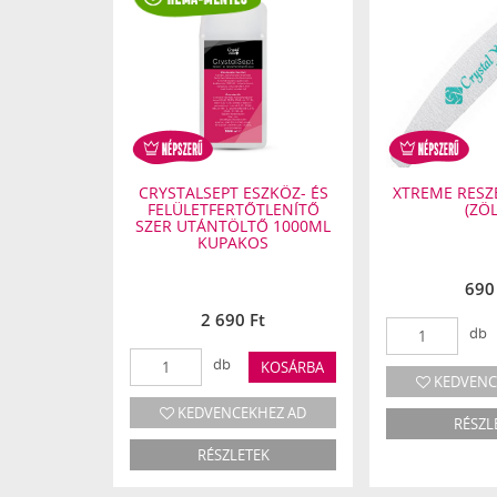
 100/180
CRYSTALSEPT ESZKÖZ- ÉS
XTREME RESZ
FELÜLETFERTŐTLENÍTŐ
(ZÖ
SZER UTÁNTÖLTŐ 1000ML
KUPAKOS
t
690
2 690 Ft
db
KOSÁRBA
db
KOSÁRBA
HEZ AD
KEDVENC
KEDVENCEKHEZ AD
EK
RÉSZL
RÉSZLETEK