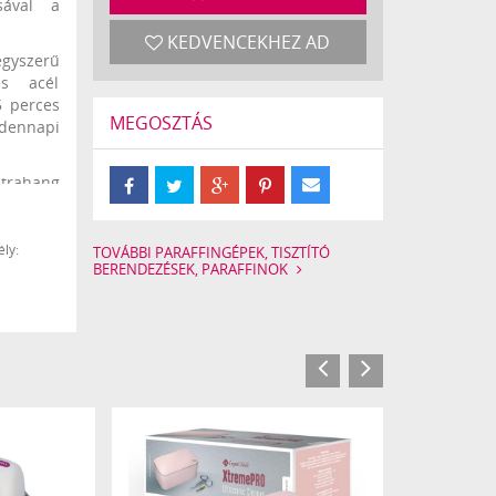
ásával a
KEDVENCEKHEZ AD
egyszerű
es acél
5 perces
MEGOSZTÁS
dennapi
ltrahang
yeződés
bb, régi
et pedig
ly:
TOVÁBBI PARAFFINGÉPEK, TISZTÍTÓ
BERENDEZÉSEK, PARAFFINOK
enálló ép
ta előtt,