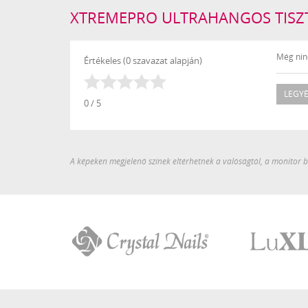
XTREMEPRO ULTRAHANGOS TISZTÍ
Még ninc
Értékeles (0 szavazat alapján)
LEGYÉ
0 / 5
A képeken megjelenő színek eltérhetnek a valóságtól, a monitor be
Crystal
LuXLash
Nails