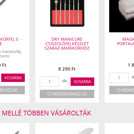
meghibásodását okozza. A csiszológépek helyes tisz
megtalálja a géphez átadott használati útmutatóban.
KŰRFEJ 3. -
DRY MANICURE
MAGI
E
CSISZOLÓFEJ KÉSZLET
PORTALA
SZÁRAZ-MANIKŰRHÖZ
ő manikűrfej
inom)
 Ft
1 
8 290 Ft
d
KOSÁRBA
db
KOSÁRBA
EKHEZ AD
KEDVE
KEDVENCEKHEZ AD
UM MELLÉ TÖBBEN VÁSÁROLTÁK