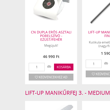
CN DUPLA ERŐS ASZTALI
LIFT-UP MANI
PORELSZÍVÓ -
FIN
EZÜST/FEHÉR
Kutikula emel
Megújult!
(nagy/f
1 590
46 990 Ft
db
db
KOSÁRBA
KEDVENC
KEDVENCEKHEZ AD
LIFT-UP MANIKŰRFEJ 3. - MEDI