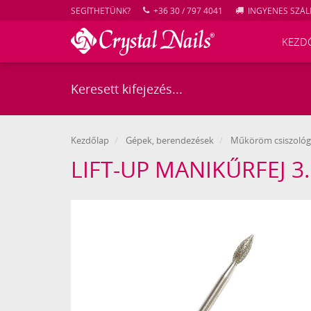
SEGÍTHETÜNK?
+36 30 / 797 4041
INGYENES SZÁLL
KEZD
Kezdőlap
Gépek, berendezések
Műköröm csiszológé
Crystal
LIFT-UP MANIKŰRFEJ 3
Nails