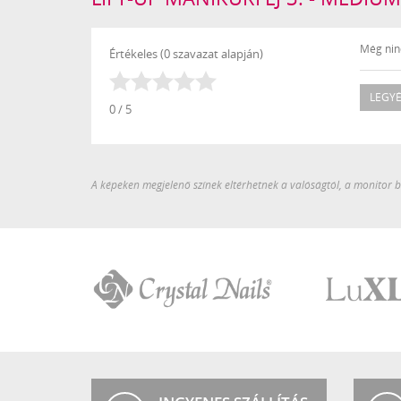
Még ninc
Értékeles (0 szavazat alapján)
LEGYÉ
0 / 5
A képeken megjelenő színek eltérhetnek a valóságtól, a monitor be
Crystal
LuXLash
Nails