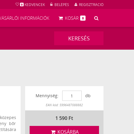
KEDVENCEK
BELÉPÉS
REGISZTRÁCIÓ
0
KERESÉS
VÁSÁRLÓI INFORMÁCIÓK
KOSÁR
0
KERESÉS
Mennyiség:
db
Készleten
EAN kód: 5996487088882
 közepes
1 590
Ft
keny bőr
títására
KOSÁRBA