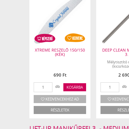
ŰRFEJ 1.
XTREME RESZELŐ 150/150
DEEP CLEAN 
(KÉK)
3.
anikűrfej
Mélytisztító
s)
(kicsi/kö
t
690 Ft
2 690
db
db
KOSÁRBA
KOSÁRBA
HEZ AD
KEDVENCEKHEZ AD
KEDVENC
EK
RÉSZLETEK
RÉSZL
LIFT-UP MANIKŰRFEJ 3. - MEDIU