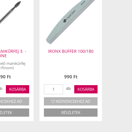
NIKŰRFEJ 3. -
IRONX BUFFER 100/180
DEEP CL
FINE
elő manikűrfej
Mélytis
y/finom)
(nag
590 Ft
990 Ft
b
db
KOSÁRBA
KOSÁRBA
NCEKHEZ AD
KEDVENCEKHEZ AD
KED
ZLETEK
RÉSZLETEK
R