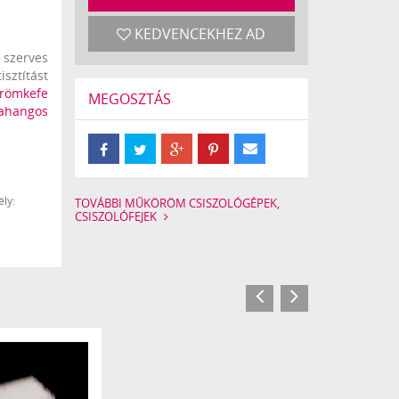
KEDVENCEKHEZ AD
zerves
ztítást
römkefe
MEGOSZTÁS
ahangos
 a célra
köz- és
 összes
ly:
TOVÁBBI MŰKÖRÖM CSISZOLÓGÉPEK,
CSISZOLÓFEJEK
nnyi idő
özről a
radni az
sodását
újja le
m tartozó