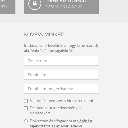
LAT
100% BIZTONSÁG
LBEN
BIZTONSÁGOS VÁSÁRLÁS
KÖVESS MINKET!
Iratkozz fel hírlevelünkre, hogy le ne maradj
akcióinkról, újdonságainkról!
Szeretnék rendszeres hírlevelet kapni.
Feliratkozom a kedvezményes
ajánlatokért.
Elolvastam és elfogadom az
vásárlási
tájékoztatót
és az
Adatvédelmi