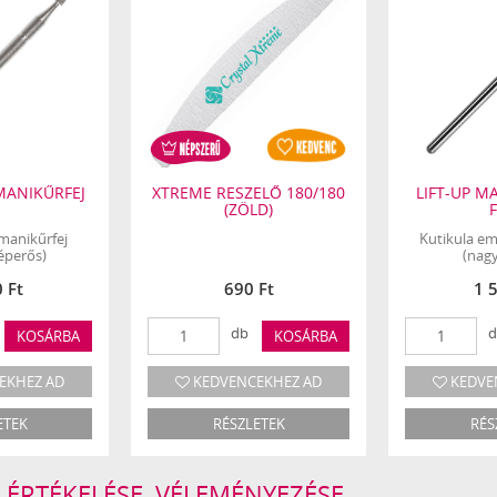
MANIKŰRFEJ
XTREME RESZELŐ 180/180
LIFT-UP MA
(ZÖLD)
 manikűrfej
Kutikula em
zéperős)
(nag
 Ft
690 Ft
1 
db
d
KOSÁRBA
KOSÁRBA
EKHEZ AD
KEDVENCEKHEZ AD
KEDVE
ETEK
RÉSZLETEK
RÉS
M ÉRTÉKELÉSE, VÉLEMÉNYEZÉSE