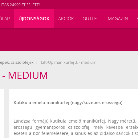
ÍTÁS 24990 FT FELETT!
ŐLAP
ÚJDONSÁGOK
AKCIÓK
OUTLET
MAGAZIN
pek, csiszolófejek
Lift-Up manikűrfej 3. - medium
. - MEDIUM
116635
Kutikula emelő manikűrfej (nagy/közepes erősségű)
Lándzsa formájú kutikula emelő manikűrfej. Nagy méretű,
erősségű gyémántporos csiszolófej, mely kevésbé érzé
esetén a bőr felemelésére, a sinus és az oldalsó sáncok tisz