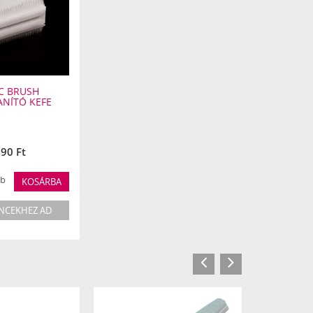
títását
C BRUSH
NÍTÓ KEFE
890 Ft
b
KOSÁRBA
NCEKHEZ AD