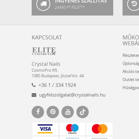
INGYENES SZÁLLÍTÁS
24990 FT FELETT*
KAPCSOLAT
MŰK
WEBÁ
Részlete
Crystal
CosmoPro
Újdonsá
Crystal Nails
Nails
Kft.
CosmoPro Kft.
Akciós t
Hungary
1085
Budapest
,
József krt. 44.
Outlet t
+36 1 / 334 1924
Hűségpo
ugyfelszolgalat@crystalnails.hu
www.crystalnails.hu