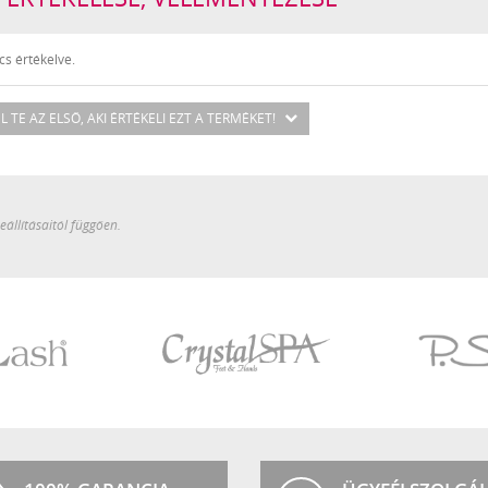
s értékelve.
L TE AZ ELSŐ
, AKI ÉRTÉKELI EZT A TERMÉKET!
állításaitól függően.
Crystal
P.Shine
SPA