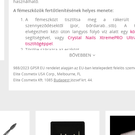
használható.
A fémeszközök fertőtlenítésének helyes menete:
A fémeszközt tisztítsa meg a rákerült s
szennyeződésektől (por, bőrdarab…stb). A tis
elvégezheti kézi úton langyos folyó víz alatt egy
kö
segítségével, vagy
Crystal Nails XtremePRO Ultr
tisztítógéppel
.
Törölje szárazra az eszközt.
BŐVEBBEN
Az eszközt fújja le eszközfertőtlenítő szerrel, erre
használható a
CrystalSept Alkoholos esz
felületfertőtlenítő
. A fertőtlenítőszer az eszköz,
988/2023 GPSR EU rendelet alapján az EU-ban letelepedett felelős szemé
használt felületét érje. Várjon 1 -1,5 percet, e
Elite Cosmetix USA Corp., Melbourne, FL
szükséges, hogy a fertőtlenítőszer kifejtse a hatását.
Elite Cosmetix Kft. 1085
Budapest
József krt. 44.
Alaposan öblítse le folyó vízzel a fémeszk
fertőtlenítőszert.
Az eszközt törölje szárazra, majd tegye tárolóhelyére.
Soha ne hagyja a fertőtlenítőszert, vagy a vizet rászá
eszközre, mert az az eszköz minőségének a káro
okozhatja.
Figyelem! Csiszológépek kéziegységét soha nem f
fertőtlenítőszerrel, mert az a kéziegység jótállás körébe ne