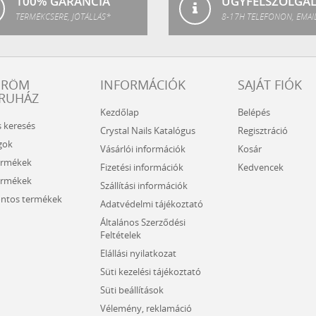
100% GARANCIA
ÜGYFÉLSZOLGÁ
TERMÉKCSERE, JÓTÁLLÁS*
8-17H TELEFONON, EMAI
ÖRÖM
INFORMÁCIÓK
SAJÁT FIÓK
RUHÁZ
Kezdőlap
Belépés
s keresés
Crystal Nails Katalógus
Regisztráció
gok
Vásárlói információk
Kosár
ermékek
Fizetési információk
Kedvencek
ermékek
Szállítási információk
ntos termékek
Adatvédelmi tájékoztató
Általános Szerződési
Feltételek
Elállási nyilatkozat
Süti kezelési tájékoztató
Süti beállítások
Vélemény, reklamáció