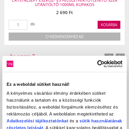
CRYSTALSEPT ESZKÖZ- ÉS FELÜLETFERTŐTLENÍTŐ SZER
UTÁNTÖLTŐ 1000ML KUPAKOS
2 690 Ft
db
KOSÁRBA
KEDVENCEKHEZ AD
NÉPSZERŰ
TERMÉKEK
Ez a weboldal sütiket használ!
A kényelmes vásárlási élmény érdekében sütiket
használunk a tartalom és a közösségi funkciók
biztosításához, a weboldal forgalmunk elemzéséhez és
reklámozás céljából. A weboldalon megtekintheted az
Adatkezelési
tájékoztatónkat
és a
sütik használatának
részletes leírását.
A sütikkel kapcsolatos beállításaidat a