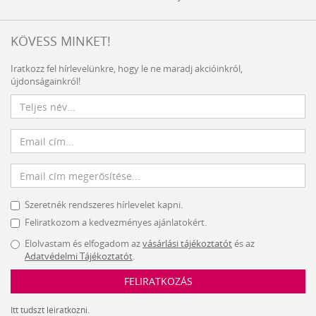
KÖVESS MINKET!
Iratkozz fel hírlevelünkre, hogy le ne maradj akcióinkról,
újdonságainkról!
Szeretnék rendszeres hírlevelet kapni.
Feliratkozom a kedvezményes ajánlatokért.
Elolvastam és elfogadom az
vásárlási tájékoztatót
és az
Adatvédelmi Tájékoztatót
.
FELIRATKOZÁS
Itt tudszt leiratkozni.