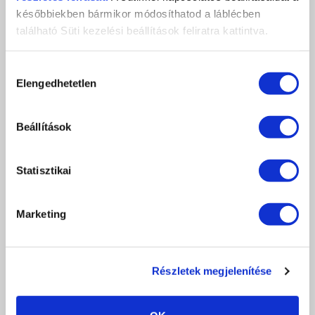
későbbiekben bármikor módosíthatod a láblécben
található Süti kezelési beállítások feliratra kattintva.
Hozzájárulás
LIFT-UP MANIKŰRFEJ 3. - FINE
Elengedhetetlen
kiválasztása
Kutikula emelő manikűrfej (nagy/finom)
1 590 Ft
Beállítások
db
KOSÁRBA
KEDVENCEKHEZ AD
Statisztikai
RÉSZLETEK
Marketing
ÉRTÉKELÉS,
VÉLEMÉNYEZÉS
Részletek megjelenítése
Értékeles (0 szavazat alapján)