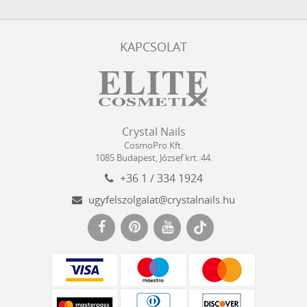
KAPCSOLAT
Crystal
CosmoPro
Crystal Nails
Nails
Kft.
CosmoPro Kft.
Hungary
1085
Budapest
,
József krt. 44.
+36 1 / 334 1924
ugyfelszolgalat@crystalnails.hu
www.crystalnails.hu