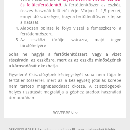
és felületfertőtlenítő
. A fertőtlenítőszer az eszköz,
összes használt felületét érje. Várjon 1 -1,5 percet,
ennyi idő szükséges, hogy a fertőtlenítőszer kifejtse
a hatását.
Alaposan öblítse le folyó vízzel a fémeszközről a
fertőtlenítőszert.
Az eszközt törölje szárazra, majd tegye
tárolóhelyére.
Soha ne hagyja a fertőtlenítőszert, vagy a vizet
rászáradni az eszközre, mert az az eszköz minőségének
a károsodását okozhatja.
Figyelem! Csiszológépek kéziegységét soha nem fújja le
fertőtlenítőszerrel, mert az a kéziegység jótállás körébe
nem tartozó meghibásodását okozza. A csiszológépek
helyes tisztítását megtalálja a géphez átadott használati
útmutatóban.
BŐVEBBEN
988/2023 GPSR EU rendelet alapján az EU-ban letelepedett felelős