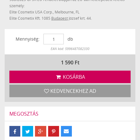
személy:
Elite Cosmetix USA Corp., Melbourne, FL
Elite Cosmetix Kft. 1085
Budapest
József krt. 44.
Mennyiség:
db
Készleten
EAN kód: 5996487082330
1 590
Ft
KOSÁRBA
KEDVENCEKHEZ AD
MEGOSZTÁS