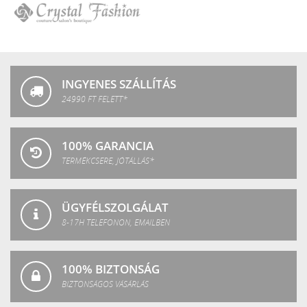
SPA
Crystal
Fashion
INGYENES SZÁLLÍTÁS
24990 FT FELETT*
100% GARANCIA
TERMÉKCSERE, JÓTÁLLÁS*
ÜGYFÉLSZOLGÁLAT
8-17H TELEFONON, EMAILBEN
100% BIZTONSÁG
BIZTONSÁGOS VÁSÁRLÁS