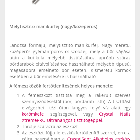
Mélytisztító manikűrfej (nagy/középerős)
Lándzsa formájú, mélytisztító manikűrfej. Nagy méretű,
középerős gyémántporos csiszolófej, mely a bőr vágása
után a kutikula mélyebb tisztításához, apróbb száraz
bőrdarabok eltávolításához használható mélyebb típusú,
magasabbra emelhető bőr esetén. Kisméretű körmök
esetében a bőr emelésére is használható.
A fémeszközök fertőtlenítésének helyes menete:
A fémeszközt tisztítsa meg a rákerült szerves
szennyeződésektől (por, bőrdarab…stb). A tisztítást
elvégezheti kézi úton langyos folyó víz alatt egy
körömkefe
segítségével, vagy
Crystal Nails
XtremePRO Ultrahangos tisztítógéppel
.
Törölje szárazra az eszközt.
Az eszközt fújja le eszközfertőtlenítő szerrel, erre a
célra használható a
CrystalSept Alkoholos eszköz-