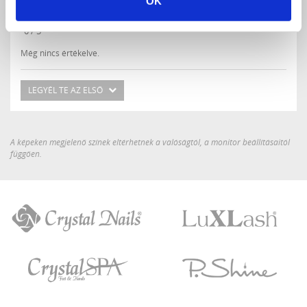
OK
0 / 5
Még nincs értékelve.
LEGYÉL TE AZ ELSŐ
A képeken megjelenő színek eltérhetnek a valóságtól, a monitor beállításaitól
függően.
Crystal
LuXLash
Nails
Crystal
P.Shine