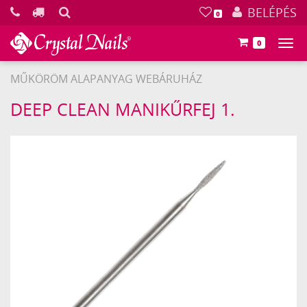
KERESÉS
BELÉPÉS
0
0
Főm
MŰKÖRÖM ALAPANYAG WEBÁRUHÁZ
Crystal
DEEP CLEAN MANIKŰRFEJ 1.
Nails