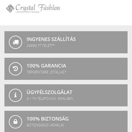
SPA
Crystal
Fashion
INGYENES SZÁLLÍTÁS
24990 FT FELETT*
100% GARANCIA
TERMÉKCSERE, JÓTÁLLÁS*
ÜGYFÉLSZOLGÁLAT
8-17H TELEFONON, EMAILBEN
100% BIZTONSÁG
BIZTONSÁGOS VÁSÁRLÁS