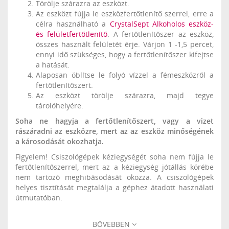
Törölje szárazra az eszközt.
Az eszközt fújja le eszközfertőtlenítő szerrel, erre a
célra használható a
CrystalSept Alkoholos eszköz-
és felületfertőtlenítő
. A fertőtlenítőszer az eszköz,
összes használt felületét érje. Várjon 1 -1,5 percet,
ennyi idő szükséges, hogy a fertőtlenítőszer kifejtse
a hatását.
Alaposan öblítse le folyó vízzel a fémeszközről a
fertőtlenítőszert.
Az eszközt törölje szárazra, majd tegye
tárolóhelyére.
Soha ne hagyja a fertőtlenítőszert, vagy a vizet
rászáradni az eszközre, mert az az eszköz minőségének
a károsodását okozhatja.
Figyelem! Csiszológépek kéziegységét soha nem fújja le
fertőtlenítőszerrel, mert az a kéziegység jótállás körébe
nem tartozó meghibásodását okozza. A csiszológépek
helyes tisztítását megtalálja a géphez átadott használati
útmutatóban.
BŐVEBBEN