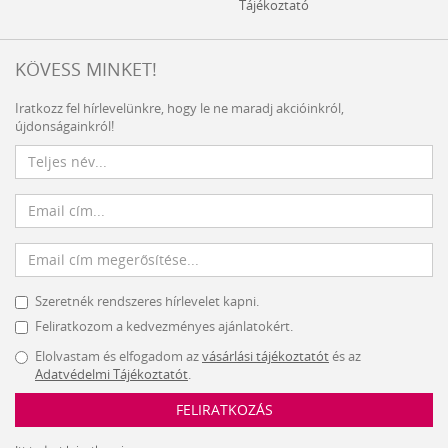
Tájékoztató
KÖVESS MINKET!
Iratkozz fel hírlevelünkre, hogy le ne maradj akcióinkról,
újdonságainkról!
Szeretnék rendszeres hírlevelet kapni.
Feliratkozom a kedvezményes ajánlatokért.
Elolvastam és elfogadom az
vásárlási tájékoztatót
és az
Adatvédelmi Tájékoztatót
.
FELIRATKOZÁS