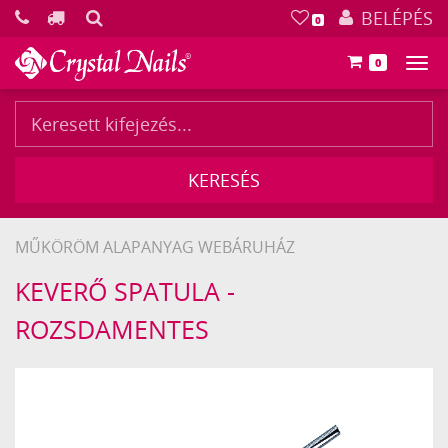
KERESÉS
BELÉPÉS
0
0
Főm
KERESÉS
MŰKÖRÖM ALAPANYAG WEBÁRUHÁZ
Crystal
KEVERŐ SPATULA -
Nails
ROZSDAMENTES