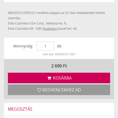
988/2023 GPSR EU rendelet alapján az EU-ban letelepedett felelős
személy:
Elite Cosmetix USA Corp., Melbourne, FL
Elite Cosmetix Kft. 1085
Budapest
József krt. 44.
Mennyiség:
db
Készleten
EAN kód: 5999553511987
2 690
Ft
KOSÁRBA
KEDVENCEKHEZ AD
MEGOSZTÁS