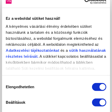
Ez a weboldal sütiket használ!
A kényelmes vásárlási élmény érdekében sütiket
CRYSTAL NAILS DÍSZÍTŐ TŰ ACÉL CSEPPENTŐ GOLYÓS ÉS
TŰ VÉGGEL
használunk a tartalom és a közösségi funkciók
biztosításához, a weboldal forgalmunk elemzéséhez és
2 590 Ft
reklámozás céljából. A weboldalon megtekintheted az
db
KOSÁRBA
Adatkezelési
tájékoztatónkat
és a
sütik használatának
részletes leírását.
A sütikkel kapcsolatos beállításaidat a
KEDVENCEKHEZ AD
későbbiekben bármikor módosíthatod a láblécben
található Süti kezelési beállítások feliratra kattintva.
RÉSZLETEK
Hozzájárulás
ÉRTÉKELÉS,
Elengedhetetlen
kiválasztása
VÉLEMÉNYEZÉS
Beállítások
Értékeles (0 szavazat alapján)