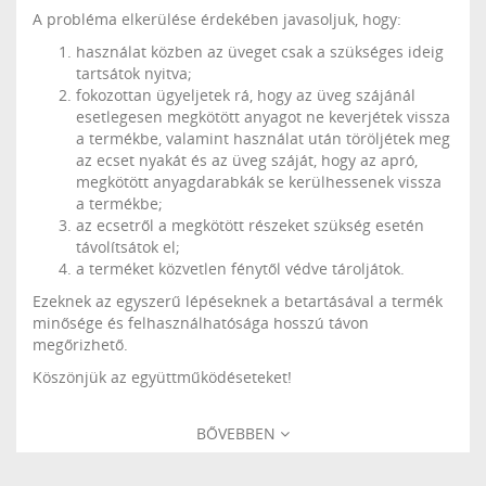
A probléma elkerülése érdekében javasoljuk, hogy:
használat közben az üveget csak a szükséges ideig
tartsátok nyitva;
fokozottan ügyeljetek rá, hogy az üveg szájánál
esetlegesen megkötött anyagot ne keverjétek vissza
a termékbe, valamint használat után töröljétek meg
az ecset nyakát és az üveg száját, hogy az apró,
megkötött anyagdarabkák se kerülhessenek vissza
a termékbe;
az ecsetről a megkötött részeket szükség esetén
távolítsátok el;
a terméket közvetlen fénytől védve tároljátok.
Ezeknek az egyszerű lépéseknek a betartásával a termék
minősége és felhasználhatósága hosszú távon
megőrizhető.
Köszönjük az együttműködéseteket!
BŐVEBBEN