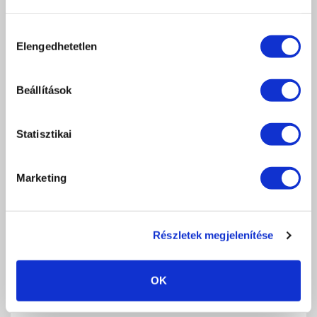
Hozzájárulás
Elengedhetetlen
kiválasztása
TOVÁBBI 3 STEP CRYSTALAC (3S SZÍNEK)
KAPCSOLÓDÓ
Beállítások
TERMÉKEK
Statisztikai
Marketing
Részletek megjelenítése
OK