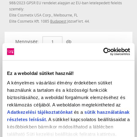
988/2023 GPSR EU rendelet alapján az EU-ban letelepedett felelős
személy:
Elite Cosmetix USA Corp., Melbourne, FL
Elite Cosmetix Kft. 1085
Budapest
József krt. 44.
Mennyiség:
db
Készleten
EAN kód: 5996487111610
2 990
Ft
373,75 Ft / ml
Ez a weboldal sütiket használ!
A kényelmes vásárlási élmény érdekében sütiket
KOSÁRBA
használunk a tartalom és a közösségi funkciók
biztosításához, a weboldal forgalmunk elemzéséhez és
KEDVENCEKHEZ AD
reklámozás céljából. A weboldalon megtekintheted az
Adatkezelési
tájékoztatónkat
és a
sütik használatának
részletes leírását.
A sütikkel kapcsolatos beállításaidat a
MEGOSZTÁS
későbbiekben bármikor módosíthatod a láblécben
található Süti kezelési beállítások feliratra kattintva.