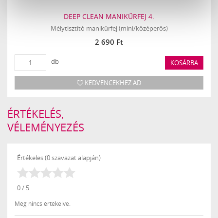
DEEP CLEAN MANIKŰRFEJ 4.
Mélytisztító manikűrfej (mini/középerős)
2 690 Ft
db
KOSÁRBA
KEDVENCEKHEZ AD
ÉRTÉKELÉS,
VÉLEMÉNYEZÉS
Értékeles (0 szavazat alapján)
0 / 5
Még nincs értékelve.