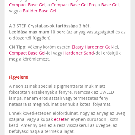
Compact Base Gel
, a
Compact Base Gel Pro
, a
Base Gel
,
vagy a
Builder Base Gel
.
A 3 STEP CrystaLac-ok tartóssága 3 hét.
Leoldása maximum 10 perc
(az anyag vastagságától és az
oldószertől függően).
CN Tipp:
Vékony köröm esetén
Elasty Hardener Gel
-lel,
Compact Base Gel
-lel vagy
Hardener Sand
-del erősítjük
meg a körömlemezt.
Figyelem!
A neon színek speciális pigmenttartalmuk miatt
fokozottan érzékenyek a fényre. Nemcsak az UV/LED
lámpa, hanem erős asztali vagy természetes fény
hatására is megindulhat bennük a kötési folyamat.
Ennek következtében előfordulhat, hogy az anyag az üveg
szájánál vagy a kupak
ecset
én enyhén sűrűsödni, kötni
kezd. Amennyiben ez a rész visszakerül az üvegbe, az
befolyásolhatja a termék állagát.