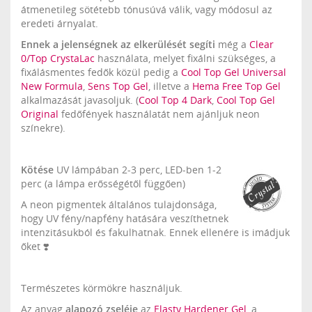
átmenetileg sötétebb tónusúvá válik, vagy módosul az
eredeti árnyalat.
Ennek a jelenségnek az elkerülését segíti
még a
Clear
0/Top CrystaLac
használata, melyet fixálni szükséges, a
fixálásmentes fedők közül pedig a
Cool Top Gel Universal
New Formula
,
Sens Top Gel
, illetve a
Hema Free Top Gel
alkalmazását javasoljuk. (
Cool Top 4 Dark
,
Cool Top Gel
Original
fedőfények használatát nem ajánljuk neon
színekre).
Kötése
UV lámpában 2-3 perc, LED-ben 1-2
perc (a lámpa erősségétől függően)
A neon pigmentek általános tulajdonsága,
hogy UV fény/napfény hatására veszíthetnek
intenzitásukból és fakulhatnak. Ennek ellenére is imádjuk
őket ❣️
Természetes körmökre használjuk.
Az anyag
alapozó zseléje
az
Elasty Hardener Gel
, a