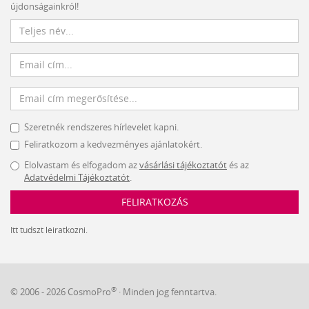
újdonságainkról!
Szeretnék rendszeres hírlevelet kapni.
Feliratkozom a kedvezményes ajánlatokért.
Elolvastam és elfogadom az
vásárlási tájékoztatót
és az
Adatvédelmi Tájékoztatót
.
FELIRATKOZÁS
Itt tudszt leiratkozni.
®
© 2006 - 2026 CosmoPro
· Minden jog fenntartva.