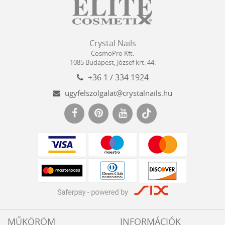
Crystal
CosmoPro
Crystal Nails
Nails
Kft.
CosmoPro Kft.
Hungary
1085
Budapest
,
József krt. 44.
+36 1 / 334 1924
ugyfelszolgalat@crystalnails.hu
www.crystalnails.hu
MŰKÖRÖM
INFORMÁCIÓK