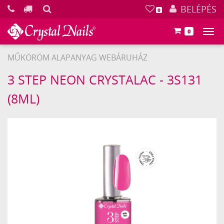
KERESÉS
BELÉPÉS
0
0
Főm
MŰKÖRÖM ALAPANYAG WEBÁRUHÁZ
Crystal
3 STEP NEON CRYSTALAC - 3S131
Nails
(8ML)