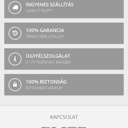
INGYENES SZÁLLÍTÁS
24990 FT FELETT*
100% GARANCIA
TERMÉKCSERE, JÓTÁLLÁS*
ÜGYFÉLSZOLGÁLAT
8-17H TELEFONON, EMAILBEN
100% BIZTONSÁG
BIZTONSÁGOS VÁSÁRLÁS
KAPCSOLAT