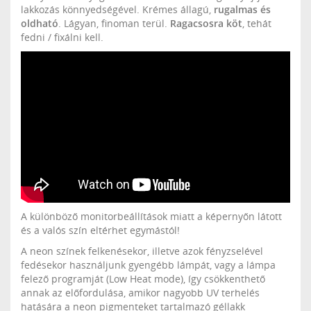
lakkozás könnyedségével. Krémes állagú,
rugalmas és
oldható
. Lágyan, finoman terül.
Ragacsosra köt
, tehát
fedni / fixálni kell.
A különböző monitorbeállítások miatt a képernyőn látott
és a valós szín eltérhet egymástól!
A neon színek felkenésekor, illetve azok fényzselével
fedésekor használjunk gyengébb lámpát, vagy a lámpa
felező programját (Low Heat mode), így csökkenthető
annak az előfordulása, amikor nagyobb UV terhelés
hatására a neon pigmenteket tartalmazó géllakk