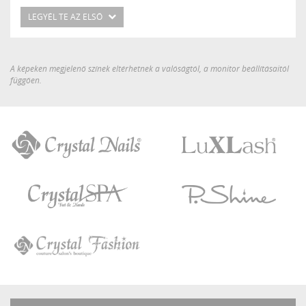
LEGYÉL TE AZ ELSŐ
A képeken megjelenő színek eltérhetnek a valóságtól, a monitor beállításaitól
függően.
Crystal
LuXLash
Nails
Crystal
P.Shine
SPA
Crystal
Fashion