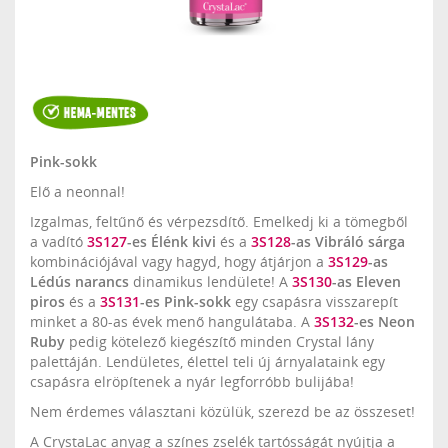
Pink-sokk
Elő a neonnal!
Izgalmas, feltűnő és vérpezsdítő. Emelkedj ki a tömegből
a vadító
3S127
-es Élénk kivi
és a
3S128
-as Vibráló sárga
kombinációjával vagy hagyd, hogy átjárjon a
3S129
-as
Lédús narancs
dinamikus lendülete! A
3S130
-as Eleven
piros
és a
3S131
-es Pink-sokk
egy csapásra visszarepít
minket a 80-as évek menő hangulátaba. A
3S132
-es Neon
Ruby
pedig kötelező kiegészítő minden Crystal lány
palettáján. Lendületes, élettel teli új árnyalataink egy
csapásra elröpítenek a nyár legforróbb bulijába!
Nem érdemes választani közülük, szerezd be az összeset!
A CrystaLac anyag a színes zselék tartósságát nyújtja a