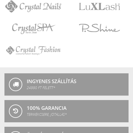
Crystal
LuXLash
Nails
Crystal
P.Shine
SPA
Crystal
Fashion
INGYENES SZÁLLÍTÁS
24990 FT FELETT*
100% GARANCIA
TERMÉKCSERE, JÓTÁLLÁS*