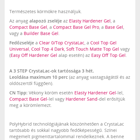
Természetes körmökre használjuk.
Az anyag
alapozó zseléje
az
Elasty Hardener Gel
, a
Compact Base Gel
, a
Compact Base Gel Pro
, a
Base Gel
,
vagy a
Builder Base Gel
.
Fedőzseléje
a
Clear 0/Top CrystaLac
, a
Cool Top Gel
Universal
,
Cool Top 4 Dark
,
Soft Touch Matte Top Gel
vagy
(
Easy Off Hardener Gel
alap esetén) az
Easy Off Top Gel
.
A 3 STEP CrystaLac-ok tartóssága 3 hét.
Leoldása maximum 10 perc
(az anyag vastagságától és az
oldószertől függően).
CN Tipp:
Vékony köröm esetén
Elasty Hardener Gel
-lel,
Compact Base Gel
-lel vagy
Hardener Sand
-del erősítjük
meg a körömlemezt.
PolyHybrid technológiájának köszönhetően a CrystaLac
tartósabb és sokkal nagyobb fedőképességű. Színei
megemelt pigmenttartalommal rendelkeznek. A benne