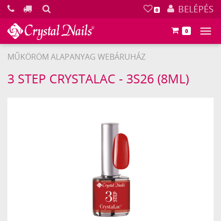
KERESÉS
BELÉPÉS
0
0
Főm
MŰKÖRÖM ALAPANYAG WEBÁRUHÁZ
Crystal
3 STEP CRYSTALAC - 3S26 (8ML)
Nails