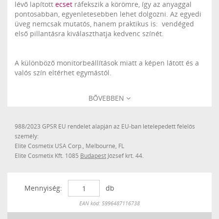
lévő lapított
ecset
ráfekszik a körömre, így az anyaggal
pontosabban, egyenletesebben lehet dolgozni. Az egyedi
üveg nemcsak mutatós, hanem praktikus is: vendéged
első pillantásra kiválaszthatja kedvenc színét.
A különböző monitorbeállítások miatt a képen látott és a
valós szín eltérhet egymástól.
BŐVEBBEN
988/2023 GPSR EU rendelet alapján az EU-ban letelepedett felelős
személy:
Elite Cosmetix USA Corp., Melbourne, FL
Elite Cosmetix Kft. 1085
Budapest
József krt. 44.
Mennyiség:
db
Készleten
EAN kód: 5996487116738