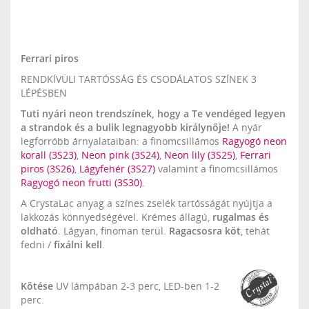
Ferrari piros
RENDKÍVÜLI TARTÓSSÁG ÉS CSODÁLATOS SZÍNEK 3
LÉPÉSBEN
Tuti nyári neon trendszínek, hogy a Te vendéged legyen
a strandok és a bulik legnagyobb királynője!
A nyár
legforróbb árnyalataiban: a finomcsillámos
Ragyogó neon
korall (3S23)
,
Neon pink (3S24)
,
Neon lily (3S25)
,
Ferrari
piros (3S26)
,
Lágyfehér (3S27)
valamint a finomcsillámos
Ragyogó neon frutti (3S30)
.
A CrystaLac anyag a színes zselék tartósságát nyújtja a
lakkozás könnyedségével. Krémes állagú,
rugalmas és
oldható
. Lágyan, finoman terül.
Ragacsosra köt
, tehát
fedni /
fixálni kell
.
Kötése
UV lámpában 2-3 perc, LED-ben 1-2
perc.