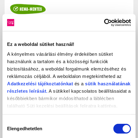
Ez a weboldal sütiket használ!
A kényelmes vásárlási élmény érdekében sütiket
használunk a tartalom és a közösségi funkciók
biztosításához, a weboldal forgalmunk elemzéséhez és
reklámozás céljából. A weboldalon megtekintheted az
Adatkezelési
tájékoztatónkat
és a
sütik használatának
3 STEP HEMA FREE CRYSTALAC - 3S225 (8ML)
részletes leírását.
A sütikkel kapcsolatos beállításaidat a
Babarózsaszín
későbbiekben bármikor módosíthatod a láblécben
2 990 Ft
található Süti kezelési beállítások feliratra kattintva.
db
KOSÁRBA
Hozzájárulás
Elengedhetetlen
KEDVENCEKHEZ AD
kiválasztása