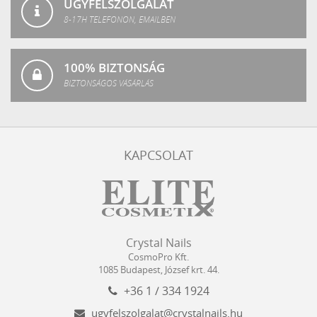
ÜGYFÉLSZOLGÁLAT
8-17H TELEFONON, EMAILBEN
100% BIZTONSÁG
BIZTONSÁGOS VÁSÁRLÁS
KAPCSOLAT
Crystal
CosmoPro
Crystal Nails
Nails
Kft.
CosmoPro Kft.
Hungary
1085
Budapest
,
József krt. 44.
+36 1 / 334 1924
ugyfelszolgalat@crystalnails.hu