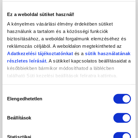
KAPCSOLAT
Ez a weboldal sütiket használ!
A kényelmes vásárlási élmény érdekében sütiket
használunk a tartalom és a közösségi funkciók
biztosításához, a weboldal forgalmunk elemzéséhez és
Crystal
CosmoPro
Crystal Nails
reklámozás céljából. A weboldalon megtekintheted az
Nails
Kft.
CosmoPro Kft.
Adatkezelési
tájékoztatónkat
és a
sütik használatának
Hungary
1085
Budapest
,
József krt. 44.
részletes leírását.
A sütikkel kapcsolatos beállításaidat a
+36 1 / 334 1924
későbbiekben bármikor módosíthatod a láblécben
ugyfelszolgalat@crystalnails.hu
található Süti kezelési beállítások feliratra kattintva.
www.crystalnails.hu
Hozzájárulás
Elengedhetetlen
kiválasztása
Beállítások
Statisztikai