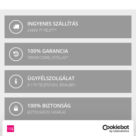
Crystal
Fashion
INGYENES SZÁLLÍTÁS
24990 FT FELETT*
100% GARANCIA
TERMÉKCSERE, JÓTÁLLÁS*
ÜGYFÉLSZOLGÁLAT
8-17H TELEFONON, EMAILBEN
100% BIZTONSÁG
BIZTONSÁGOS VÁSÁRLÁS