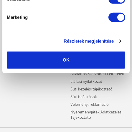
MŰKÖRÖM
INFORMÁCIÓK
Marketing
WEBÁRUHÁZ
Kezdőlap
Részletes keresés
Crystal Nails Katalógus
Újdonságok
Részletek megjelenítése
Vásárlói információk
Akciós termékek
Fizetési információk
Outlet termékek
Szállítási információk
OK
Hűségpontos termékek
Adatvédelmi tájékoztató
Általános Szerződési Feltételek
Elállási nyilatkozat
Süti kezelési tájékoztató
Süti beállítások
Vélemény, reklamáció
Nyereményjáték Adatkezelési
Tájékoztató