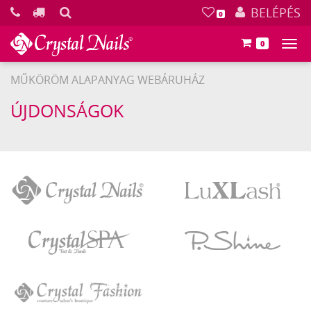
KERESÉS
BELÉPÉS
0
0
Főm
MŰKÖRÖM ALAPANYAG WEBÁRUHÁZ
ÚJDONSÁGOK
Crystal
LuXLash
Nails
Crystal
P.Shine
SPA